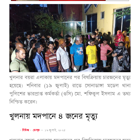
খুলনার বয়রা এলাকায় মদপানের পর বিষক্রিয়ায় চারজনের মৃত্যু
হয়েছে। শনিবার (১৯ জুলাই) রাতে সোনাডাঙ্গা মডেল থানা
পুলিশের ভারপ্রাপ্ত কর্মকর্তা (ওসি) মো. শফিকুল ইসলাম এ তথ্য
নিশ্চিত করেন।
খুলনায় মদপানে ৪ জনের মৃত্যু
-
নিউজ
-
ডেস্ক
--
১৯ জুলাই, ২০২৫