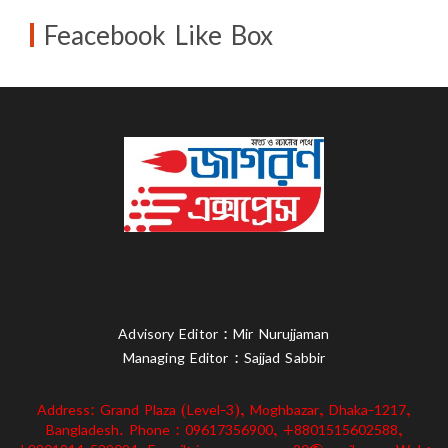
Feacebook Like Box
Advisory Editor : Mir Nurujjaman
Managing Editor : Sajjad Sabbir
Address: Grand Plaza (Level-3), Moghbazar, Dhaka-1217,
Bangladesh. Phone : 09617356900, +8801515602588,