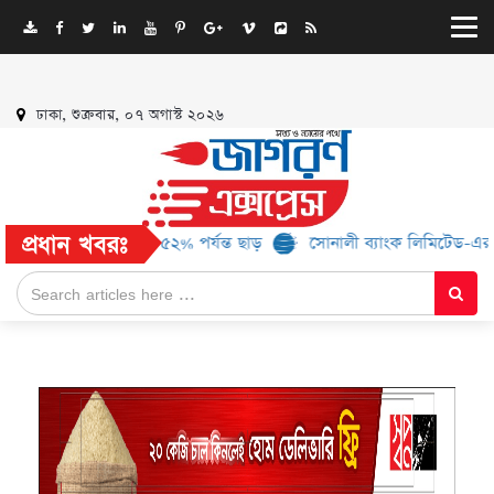
ঢাকা, শুক্রবার, ০৭ অগাস্ট ২০২৬
প্রধান খবরঃ
৬ ব্র্যান্ড, মিলবে ৫২% পর্যন্ত ছাড়
সোনালী ব্যাংক লিমিটেড-এর ‘কৃষক কা