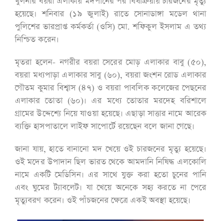
খুলনার বয়রা এলাকায় মদপানের পর বিষক্রিয়ায় চারজনের মৃত্যু
হয়েছে। শনিবার (১৯ জুলাই) রাতে সোনাডাঙ্গা মডেল থানা
পুলিশের ভারপ্রাপ্ত কর্মকর্তা (ওসি) মো. শফিকুল ইসলাম এ তথ্য
নিশ্চিত করেন।
মৃতরা হলেন- নগরীর বয়রা সেরের মোড় এলাকার বাবু (৫০),
বয়রা মধ্যপাড়া এলাকার সাবু (৬০), বয়রা জংশন রোড এলাকার
গৌতম কুমার বিশ্বাস (৪৭) ও বয়রা পাবলিক কলেজের পেছনের
এলাকার তোতা (৬০)। এর মধ্যে তোতার মরদেহ বরিশালে
গ্রামের উদ্দেশ্যে নিয়ে যাওয়া হয়েছে। এছাড়া সাত্তার নামে আরেক
ব্যক্তি হাসপাতালে লাইফ সাপোর্টে রয়েছেন বলে জানা গেছে।
জানা যায়, হাতে বানানো মদ খেয়ে ওই চারজনের মৃত্যু হয়েছে।
ওই মদের উপাদান ছিল ভারত থেকে আমদানি নিষিদ্ধ এলকোলি
নামে একটি মেডিসিন। এর সাথে যুক্ত করা হতো চুনের পানি
এবং ঘুমের ট্যাবলেট। যা খেয়ে অনেকে সহ্য করতে না পেরে
মৃত্যুবরণ করেন। ওই পাঁচজনের ক্ষেত্রে একই অবস্থা হয়েছে।