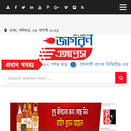
ঢাকা, শনিবার, ০৮ অগাস্ট ২০২৬
প্রধান খবরঃ
্র্যান্ড, মিলবে ৫২% পর্যন্ত ছাড়
সোনালী ব্যাংক লিমিটেড-এর ‘কৃষক কার্