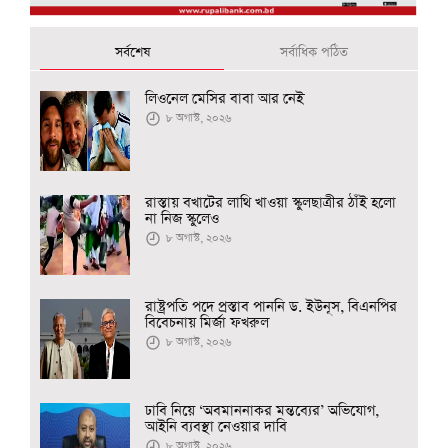
সর্বশেষ
সর্বাধিক পঠিত
লিওনেল মেসির বাবা আর নেই
৮ অগাস্ট, ২০২৬
রাস্তায় বখাটের লাথি খাওয়া স্কুলছাত্রীর ঠাঁই হলো
না নিজ স্কুলেও
৮ অগাস্ট, ২০২৬
রাষ্ট্রপতি পদে প্রস্তাব পাননি ড. ইউনূস, বিএনপির
বিবেচনায় মির্জা ফখরুল
৮ অগাস্ট, ২০২৬
ঢাবি নিয়ে ‘অবমাননাকর মন্তব্যের’ অভিযোগ,
আইনি ব্যবস্থা নেওয়ার দাবি
৮ অগাস্ট, ২০২৬