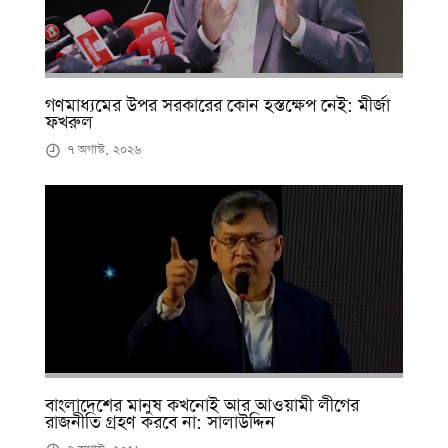
গণমাধ্যমের উপর সরকারের কোন হস্তক্ষেপ নেই: মীর্জা
ফখরুল
৭ অগাস্ট, ২০২৬
বাংলাদেশের মানুষ কখনোই আর আওয়ামী লীগের
রাজনীতি গ্রহণ করবে না: সালাউদ্দিন