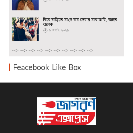
বিয়ে বাড়িতে মাংস কম দেয়ায় মারামারি, আহত
অনেক
৮ অগাস্ট, ২০২৬
-->
-->
-->
-->
-->
-->
-->
-->
-->
-->
Feacebook Like Box