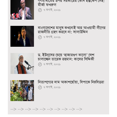
গণমাধ্যমের উপর সরকারের কোন হস্তক্ষেপ নেই:
মীর্জা ফখরুল
৭ অগাস্ট, ২০২৬
বাংলাদেশের মানুষ কখনোই আর আওয়ামী লীগের
রাজনীতি গ্রহণ করবে না: সালাউদ্দিন
৭ অগাস্ট, ২০২৬
ড. ইউনূসের চেয়ে ‘হাজারগুণ ভালো’ দেশ
চালাচ্ছেন তারেক রহমান: কাদের সিদ্দিকী
৭ অগাস্ট, ২০২৬
নিত্যপণ্যের দাম আকাশছোঁয়া, বিপাকে নিম্নবিত্তরা
৭ অগাস্ট, ২০২৬
-->
-->
-->
-->
-->
-->
-->
-->
-->
-->