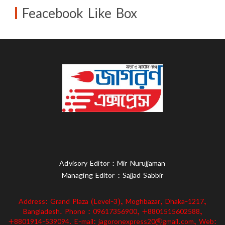
Feacebook Like Box
Advisory Editor : Mir Nurujjaman
Managing Editor : Sajjad Sabbir
Address: Grand Plaza (Level-3), Moghbazar, Dhaka-1217,
Bangladesh. Phone : 09617356900, +8801515602588,
+8801914-539094. E-mail: jagoronexpress20@gmail.com, Web: