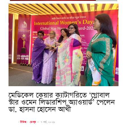
মেডিকেল কেয়ার ক্যাটাগরিতে ‘গ্লোবাল
স্টার ওমেন লিডারশিপ অ্যাওয়ার্ড’ পেলেন
ডা. হাসনা হোসেন আখী
-
নিউজ
-
ডেস্ক
--
৭ মার্চ, ২০২৬