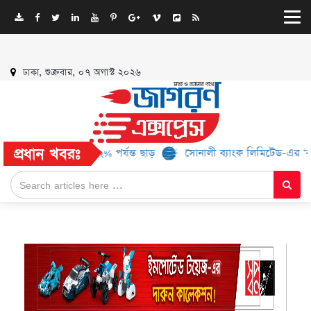
ঢাকা, শুক্রবার, ০৭ অগাস্ট ২০২৬
প্রধান খবরঃ
যান্ড, মিলবে ৫২% পর্যন্ত ছাড়
সোনালী ব্যাংক লিমিটেড-এর ‘কৃষক কার্ড’ 