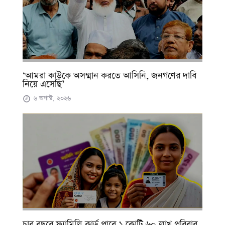
‘আমরা কাউকে অসম্মান করতে আসিনি, জনগণের দাবি
নিয়ে এসেছি’
৬ অগাস্ট, ২০২৬
চার বছরে ফ্যামিলি কার্ড পাবে ১ কোটি ৬০ লাখ পরিবার