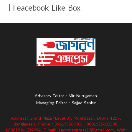
Feacebook Like Box
Advisory Editor : Mir Nurujjaman
Managing Editor : Sajjad Sabbir
Address: Grand Plaza (Level-3), Moghbazar, Dhaka-1217,
Bangladesh. Phone : 09617356900, +8801515602588,
+8801914-539094. E-mail: jagoronexpress20@gmail.com, Web: