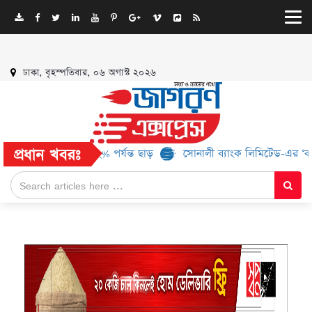
ঢাকা, বৃহস্পতিবার, ০৬ অগাস্ট ২০২৬
প্রধান খবরঃ
্যান্ড, মিলবে ৫২% পর্যন্ত ছাড়
সোনালী ব্যাংক লিমিটেড-এর ‘কৃষক কার্ড’