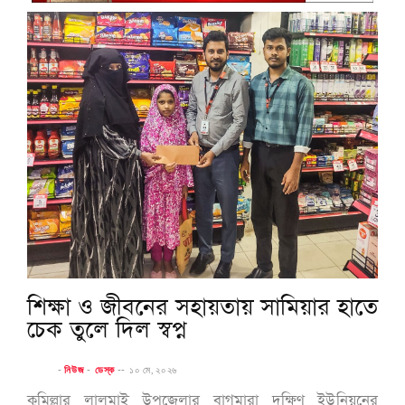
শিক্ষা ও জীবনের সহায়তায় সামিয়ার হাতে
চেক তুলে দিল স্বপ্ন
-
নিউজ
-
ডেস্ক
--
১০ মে, ২০২৬
কুমিল্লার লালমাই উপজেলার বাগমারা দক্ষিণ ইউনিয়নের