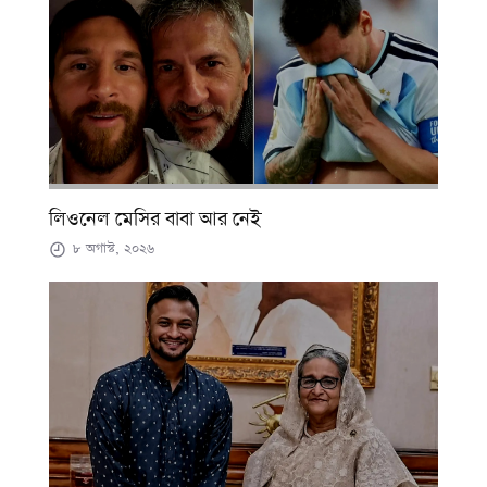
লিওনেল মেসির বাবা আর নেই
৮ অগাস্ট, ২০২৬