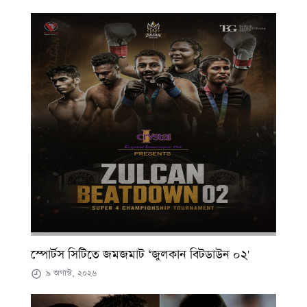
স্পোর্টস সিটিতে জমজমাট ‘জুলকান বিটডাউন ০২'
৯ অগাস্ট, ২০২৬