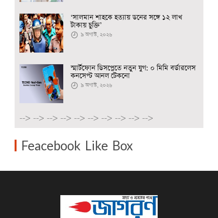
‘সালমান শাহকে হত্যায় ডনের সঙ্গে ১২ লাখ
টাকায় চুক্তি’
৯ অগাস্ট, ২০২৬
স্মার্টফোন ডিসপ্লেতে নতুন যুগ: ০ মিমি বর্ডারলেস
কনসেপ্ট আনল টেকনো
৯ অগাস্ট, ২০২৬
-->
-->
-->
-->
-->
-->
-->
-->
-->
-->
Feacebook Like Box