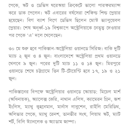
পেকে, স্কট ও ডেভিস ঘরেঅয়া ক্রিকেটে ভালো পারফরম্যান্স
করে ডাক পেলেন। স্কট এবারের বর্ষসেরা শেফিল্ড শিল্ড প্লেয়ার
হয়েছেন। বিগ ব্যাশ লিগে ডেভিস ছিলেন মোস্ট ভ্যালুয়েবল
প্লেয়ার। শেষ অনূর্ধ্ব-১৯ বিশ্বকাপে অস্ট্রেলিয়াকে নেতৃত্ব দেওয়ার
পর পেকে ‘এ’ দলে খেলেছেন।
৩০ মে শুরু হবে পাকিস্তান-অস্ট্রেলিয়া ওয়ানডে সিরিজ। বাকি দুটি
ম্যাচ ২ জুন ও ৪ জুন। বাংলাদেশে অস্ট্রেলিয়া প্রথম ওয়ানডে
খেলবে ৯ জুন। পরের দুটি ম্যাচ ১১ ও ১৪ জুন। মিরপুরে
ওয়ানডে শেষে চট্টগ্রামে তিন টি-টোয়েন্টি হবে ১৭, ১৯ ও ২১
জুন।
পাকিস্তানের বিপক্ষে অস্ট্রেলিয়ার ওয়ানডে স্কোয়াড:
মিচেল মার্শ
(অধিনায়ক), অ্যালেক্স কেরি, নাথান এলিস, ক্যামেরন গ্রিন, জশ
ইংলিস, ম্যাথু কুহনেমান, মার্নাস লাবুশেন, রাইলি মেরিডিথ,
অলিভার পেকে, ম্যাথু রেনশ, তানভীর সংঘ, লিয়াম স্কট, ম্যাট
শর্ট, বিলি স্ট্যানলেক ও অ্যাডাম জাম্পা।