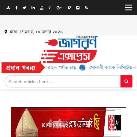
ঢাকা, সোমবার, ১০ অগাস্ট ২০২৬
প্রধান খবরঃ
 ব্র্যান্ড, মিলবে ৫২% পর্যন্ত ছাড়
সোনালী ব্যাংক লিমিটেড-এর ‘কৃষক কার