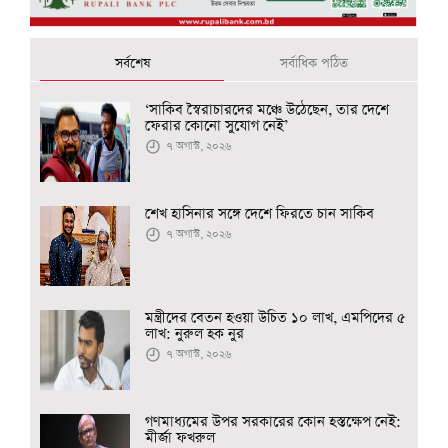
সর্বশেষ
সর্বাধিক পঠিত
‘সাকিব স্বৈরাচারদের মঞ্চে উঠেছেন, তার দেশে
ফেরার কোনো সুযোগ নেই’
৭ অগাস্ট, ২০২৬
শেখ হাসিনার সঙ্গে দেশে ফিরতে চান সাকিব
৭ অগাস্ট, ২০২৬
মন্ত্রীদের বেতন হওয়া উচিত ১০ লাখ, এমপিদের ৫
লাখ: নুরুল হক নুর
৭ অগাস্ট, ২০২৬
গণমাধ্যমের উপর সরকারের কোন হস্তক্ষেপ নেই:
মীর্জা ফখরুল