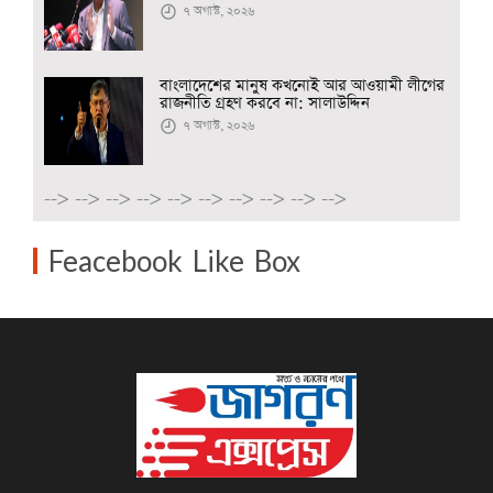
৭ অগাস্ট, ২০২৬
বাংলাদেশের মানুষ কখনোই আর আওয়ামী লীগের
রাজনীতি গ্রহণ করবে না: সালাউদ্দিন
৭ অগাস্ট, ২০২৬
-->
-->
-->
-->
-->
-->
-->
-->
-->
-->
Feacebook Like Box