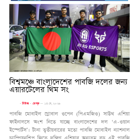
বিশ্বমঞ্চে বাংলাদেশের পাবজি দলের জন্য
এয়ারটেলের থিম সং
-
নিউজ
-
ডেস্ক
--
১৪ মে, ২০২৬
পাবজি মোবাইল গ্লোবাল ওপেন (পিএমজিও) সাউথ এশিয়া
ফাইনালসে অংশ নিতে যাচ্ছে বাংলাদেশের দল ‘এ-ওয়ান
ইস্পোর্টস’। টানা তৃতীয়বারের মতো পাবজি মোবাইল ন্যাশনাল
চ্যাম্পিয়নশিপ জিতে দক্ষিণ এশিয়ার অন্যতম বড় এই পাবজি