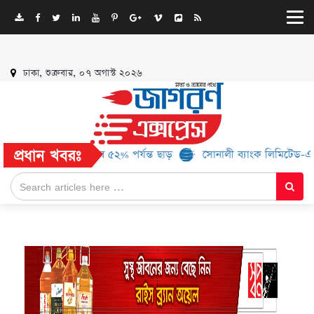
ঢাকা, শুক্রবার, ০৭ অগাস্ট ২০২৬
প্রধান খবরঃ
৬ ব্র্যান্ড, মিলবে ৫২% পর্যন্ত ছাড়
সোনালী ব্যাংক লিমিটেড-এর ‘কৃষক কা