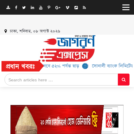
ঢাকা, শনিবার, ০৮ অগাস্ট ২০২৬
প্রধান খবরঃ
রও ১৬ ব্র্যান্ড, মিলবে ৫২% পর্যন্ত ছাড়
সোনালী ব্যাংক লিমিটেড-এর ‘কৃষ