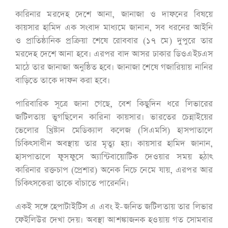
কারিনার মরদেহ দেশে আনা, জানাজা ও দাফনের বিষয়ে
কায়সার হামিদ এক সংবাদ মাধ্যমে জানান, সব ধরনের আইনি
ও প্রাতিষ্ঠানিক প্রক্রিয়া শেষে রোববার (১৭ মে) দুপুরে তার
মরদেহ দেশে আনা হবে। এরপর বাদ আসর ঢাকার ডিওএইচএস
মাঠে তার জানাজা অনুষ্ঠিত হবে। জানাজা শেষে গজারিয়ায় নানির
বাড়িতে তাকে দাফন করা হবে।
পারিবারিক সূত্রে জানা গেছে, বেশ কিছুদিন ধরে লিভারের
জটিলতায় ভুগছিলেন কারিনা কায়সার। ভারতের চেন্নাইয়ের
ভেলোর খ্রিষ্টান মেডিক্যাল কলেজ (সিএমসি) হাসপাতালে
চিকিৎসাধীন অবস্থায় তার মৃত্যু হয়। কায়সার হামিদ জানান,
হাসপাতালে ফুসফুসে অ্যান্টিবায়োটিক দেওয়ার সময় হঠাৎ
কারিনার রক্তচাপ (প্রেশার) অনেক নিচে নেমে যায়, এরপর আর
চিকিৎসকেরা তাকে বাঁচাতে পারেননি।
একই সঙ্গে হেপাটাইটিস এ এবং ই-জনিত জটিলতায় তার লিভার
ফেইলিউর দেখা দেয়। অবস্থা আশঙ্কাজনক হওয়ায় গত সোমবার