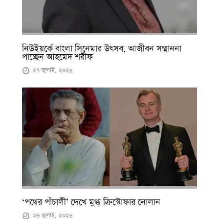
নিউইয়র্কে বাংলা সিনেমার উৎসব, আজীবন সম্মাননা
পাচ্ছেন আহমেদ শরীফ
২৭ জুলাই, ২০২৬
‘পথের পাঁচালী’ দেখে মুগ্ধ ক্রিস্টোফার নোলান
২৬ জুলাই, ২০২৬