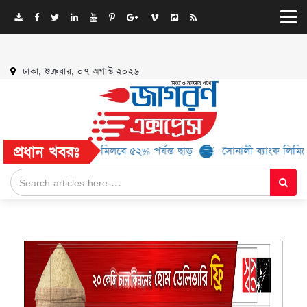
ঢাকা, শুক্রবার, ০৭ অগাস্ট ২০২৬
প্রধান খবরঃ
 আরও ১৬ ব্র্যান্ড, মিলবে ৫২% পর্যন্ত ছাড়
সোনালী ব্যাংক লিমিটেড-এর ‘ক