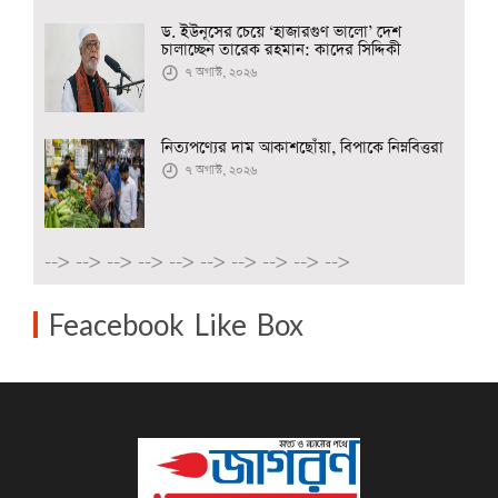
ড. ইউনূসের চেয়ে ‘হাজারগুণ ভালো’ দেশ
চালাচ্ছেন তারেক রহমান: কাদের সিদ্দিকী
৭ অগাস্ট, ২০২৬
নিত্যপণ্যের দাম আকাশছোঁয়া, বিপাকে নিম্নবিত্তরা
৭ অগাস্ট, ২০২৬
-->
-->
-->
-->
-->
-->
-->
-->
-->
-->
Feacebook Like Box