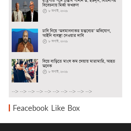
রাষ্ট্রপতি পদে প্রস্তাব পাননি ড. ইউনূস, বিএনপির
বিবেচনায় মির্জা ফখরুল
৮ অগাস্ট, ২০২৬
ঢাবি নিয়ে ‘অবমাননাকর মন্তব্যের’ অভিযোগ,
আইনি ব্যবস্থা নেওয়ার দাবি
৮ অগাস্ট, ২০২৬
বিয়ে বাড়িতে মাংস কম দেয়ায় মারামারি, আহত
অনেক
৮ অগাস্ট, ২০২৬
-->
-->
-->
-->
-->
-->
-->
-->
-->
-->
Feacebook Like Box