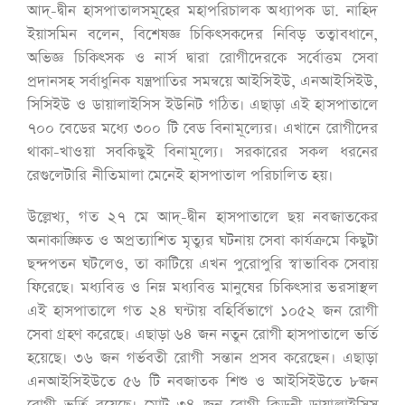
আদ্-দ্বীন হাসপাতালসমূহের মহাপরিচালক অধ্যাপক ডা. নাহিদ
ইয়াসমিন বলেন, বিশেষজ্ঞ চিকিৎসকদের নিবিড় তত্বাবধানে,
অভিজ্ঞ চিকিৎসক ও নার্স দ্বারা রোগীদেরকে সর্বোত্তম সেবা
প্রদানসহ সর্বাধুনিক যন্ত্রপাতির সমন্বয়ে আইসিইউ, এনআইসিইউ,
সিসিইউ ও ডায়ালাইসিস ইউনিট গঠিত। এছাড়া এই হাসপাতালে
৭০০ বেডের মধ্যে ৩০০ টি বেড বিনামূল্যের। এখানে রোগীদের
থাকা-খাওয়া সবকিছুই বিনামূল্যে। সরকারের সকল ধরনের
রেগুলেটারি নীতিমালা মেনেই হাসপাতাল পরিচালিত হয়।
উল্লেখ্য, গত ২৭ মে আদ্-দ্বীন হাসপাতালে ছয় নবজাতকের
অনাকাঙ্ক্ষিত ও অপ্রত্যাশিত মৃত্যুর ঘটনায় সেবা কার্যক্রমে কিছুটা
ছন্দপতন ঘটলেও, তা কাটিয়ে এখন পুরোপুরি স্বাভাবিক সেবায়
ফিরেছে। মধ্যবিত্ত ও নিম্ন মধ্যবিত্ত মানুষের চিকিৎসার ভরসাস্থল
এই হাসপাতালে গত ২৪ ঘন্টায় বহির্বিভাগে ১০৫২ জন রোগী
সেবা গ্রহণ করেছে। এছাড়া ৬৪ জন নতুন রোগী হাসপাতালে ভর্তি
হয়েছে। ৩৬ জন গর্ভবতী রোগী সন্তান প্রসব করেছেন। এছাড়া
এনআইসিইউতে ৫৬ টি নবজাতক শিশু ও আইসিইউতে ৮জন