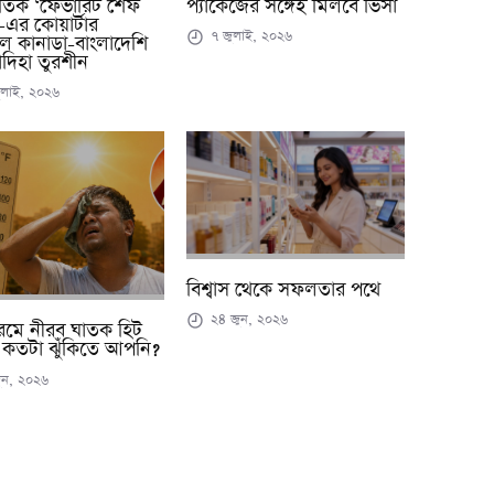
জাতিক ‘ফেভারিট শেফ
প্যাকেজের সঙ্গেই মিলবে ভিসা
এর কোয়ার্টার
৭ জুলাই, ২০২৬
ে কানাডা-বাংলাদেশি
দিহা তুরশীন
লাই, ২০২৬
বিশ্বাস থেকে সফলতার পথে
২৪ জুন, ২০২৬
 গরমে নীরব ঘাতক হিট
 : কতটা ঝুঁকিতে আপনি?
ুন, ২০২৬