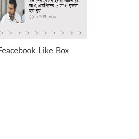
মন্ত্রীদের বেতন হওয়া উচিত ১০
লাখ, এমপিদের ৫ লাখ: নুরুল
হক নুর
৭ অগাস্ট, ২০২৬
->
-->
-->
-->
-->
-->
-->
-->
-->
-->
Feacebook Like Box