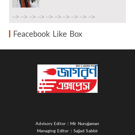
-->
-->
-->
-->
-->
-->
-->
-->
-->
-->
Feacebook Like Box
Advisory Editor : Mir Nurujjaman
Managing Editor : Sajjad Sabbir