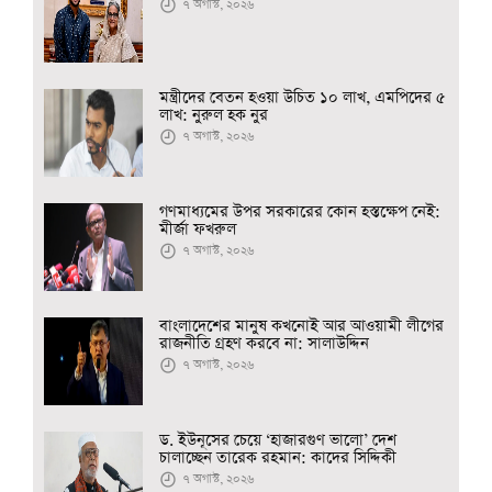
৭ অগাস্ট, ২০২৬
মন্ত্রীদের বেতন হওয়া উচিত ১০ লাখ, এমপিদের ৫
লাখ: নুরুল হক নুর
৭ অগাস্ট, ২০২৬
গণমাধ্যমের উপর সরকারের কোন হস্তক্ষেপ নেই:
মীর্জা ফখরুল
৭ অগাস্ট, ২০২৬
বাংলাদেশের মানুষ কখনোই আর আওয়ামী লীগের
রাজনীতি গ্রহণ করবে না: সালাউদ্দিন
৭ অগাস্ট, ২০২৬
ড. ইউনূসের চেয়ে ‘হাজারগুণ ভালো’ দেশ
চালাচ্ছেন তারেক রহমান: কাদের সিদ্দিকী
৭ অগাস্ট, ২০২৬