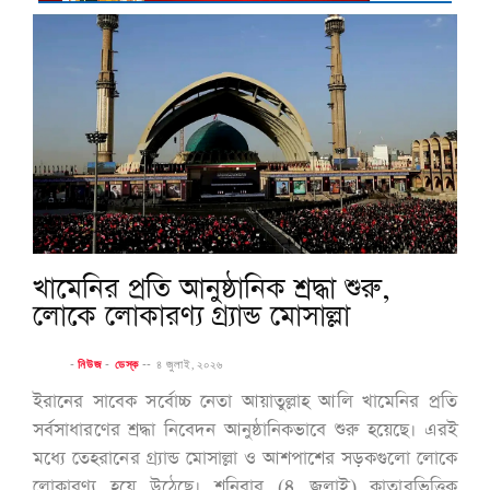
খামেনির প্রতি আনুষ্ঠানিক শ্রদ্ধা শুরু,
লোকে লোকারণ্য গ্র্যান্ড মোসাল্লা
-
নিউজ
-
ডেস্ক
--
৪ জুলাই, ২০২৬
ইরানের সাবেক সর্বোচ্চ নেতা আয়াতুল্লাহ আলি খামেনির প্রতি
সর্বসাধারণের শ্রদ্ধা নিবেদন আনুষ্ঠানিকভাবে শুরু হয়েছে। এরই
মধ্যে তেহরানের গ্র্যান্ড মোসাল্লা ও আশপাশের সড়কগুলো লোকে
লোকারণ্য হয়ে উঠেছে। শনিবার (৪ জুলাই) কাতারভিত্তিক