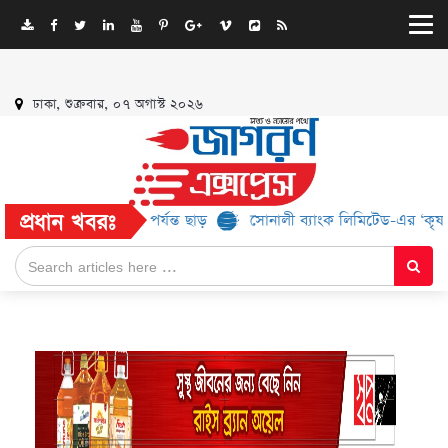
ঢাকা, শুক্রবার, ০৭ অগাস্ট ২০২৬
প্রধান খবরঃ
ন্ড, মিলবে ৫২% পর্যন্ত ছাড়
সোনালী ব্যাংক লিমিটেড-এর ‘কৃষক কার্ড’ কর