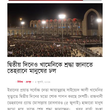
দ্বিতীয় দিনেও খামেনিকে শ্রদ্ধা জানাতে
তেহরানে মানুষের ঢল
-
নিউজ
-
ডেস্ক
--
৫ জুলাই, ২০২৬
ইরানের প্রয়াত সর্বোচ্চ নেতা আয়াতুল্লাহ সাইয়্যেদ আলী খামেনির
মৃত্যুতে দ্বিতীয় দিনের মতো শোক পালন করছে দেশটি। রাজধানী
তেহরানের গ্র্যান্ড মোসাল্লায় রোববারও (৫ জুলাই) হাজারো মানুষ
জড়ো হয়ে তাকে শেষ শ্রদ্ধা জানাচ্ছেন। খবর বার্তা সংস্থা