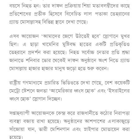
বয়সে নিহত হন। তার দাফন প্রক্রিয়ায় শিয়া মতাবলম্বীদের কাছে
প্রতিশোধের প্রতীক হিসেবে বিবেচিত লাল পতাকা তেহরানের
গ্র্যান্ড মোসাল্লাসহ বিভিন্ন স্থানে দেখা গেছে।
এসব আয়োজন ‘আমাদের জেগে উঠতেই হবে’ স্লোগানে মুখর
ছিল। এ ছাড়া খামেনির মুষ্টিবদ্ধ হাতের একটি প্রতিকৃতিও
তেহরানে প্রদর্শন করা হয়েছে। নিহত সর্বোচ্চ নেতার প্রতি শ্রদ্ধা
জানাতে শনিবার ভোর থেকেই দাফন অনুষ্ঠানে অংশ নিতে গ্র্যান্ড
মোসাল্লায় হাজার হাজার মানুষ জড়ো হতে শুরু করেন।
রাষ্ট্রীয় গণমাধ্যমে প্রচারিত ভিডিওতে দেখা গেছে, বেশ কয়েকটি
মেট্রো স্টেশনে জনতা ‘আমেরিকার ধ্বংস হোক’ এবং ‘ইসরাইলের
ধ্বংস হোক’ স্লোগান দিচ্ছেন।
সপ্তাহব্যাপী আয়োজনকে কেন্দ্র করে রাজধানীতে কঠোর নিরাপত্তা
ব্যবস্থা বজায় রাখা হয়েছে। অনুষ্ঠানের আশপাশের এলাকাজুড়ে
সাঁজোয়া যান, ভারী মেশিনগান এবং স্নাইপার মোতায়েন করা
হয়েছে।