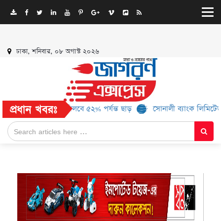
ঢাকা, শনিবার, ০৮ অগাস্ট ২০২৬
প্রধান খবরঃ
 ১৬ ব্র্যান্ড, মিলবে ৫২% পর্যন্ত ছাড়
সোনালী ব্যাংক লিমিটেড-এর ‘কৃষক 