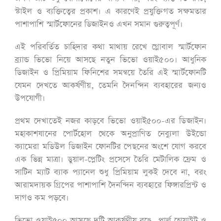
স্টাইল ও ব্যক্তিত্বের প্রকাশ। এ কারণেই প্রযুক্তিগত সক্ষমতার
পাশাপাশি স্মার্টফোনের ডিজাইনও এখন সমান গুরুত্বপূর্ণ।
এই পরিবর্তিত চাহিদার কথা মাথায় রেখে গ্লোবাল স্মার্টফোন
ব্র্যান্ড ভিভো নিয়ে আসছে নতুন ভিভো ওয়াই৫০০। আধুনিক
ডিজাইন ও প্রিমিয়াম ফিনিশের সমন্বয়ে তৈরি এই স্মার্টফোনটি
যেমন দেখতে আকর্ষণীয়, তেমনি দৈনন্দিন ব্যবহারের জন্যও
উপযোগী।
প্রথম দেখাতেই নজর কাড়বে ভিভো ওয়াই৫০০-এর ডিজাইন।
মহাকাশযানের পোর্টহোল থেকে অনুপ্রাণিত নেব্যুলা উইন্ডো
ক্যামেরা মডিউল ডিজাইন ফোনটির পেছনের অংশে যোগ করবে
এক ভিন্ন মাত্রা। ডুয়াল-প্লেটিং প্রসেসে তৈরি মেটালিক ফ্রেম ও
সাটিন ম্যাট ব্যাক প্যানেল শুধু প্রিমিয়াম লুকই দেবে না, বরং
আরামদায়ক গ্রিপের পাশাপাশি দৈনন্দিন ব্যবহারে ফিঙ্গারপ্রিন্ট ও
দাগও কম পড়বে।
ভিভো ওয়াই৫০০ আসছে দুটি আকর্ষণীয় রঙে- পার্ল হোয়াইট ও