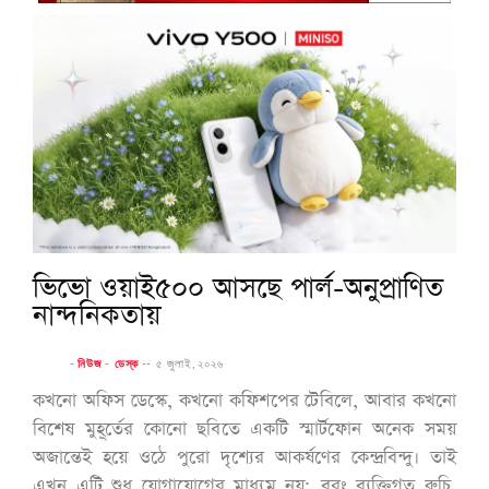
ভিভো ওয়াই৫০০ আসছে পার্ল-অনুপ্রাণিত
নান্দনিকতায়
-
নিউজ
-
ডেস্ক
--
৫ জুলাই, ২০২৬
কখনো অফিস ডেস্কে, কখনো কফিশপের টেবিলে, আবার কখনো
বিশেষ মুহূর্তের কোনো ছবিতে একটি স্মার্টফোন অনেক সময়
অজান্তেই হয়ে ওঠে পুরো দৃশ্যের আকর্ষণের কেন্দ্রবিন্দু। তাই
এখন এটি শুধু যোগাযোগের মাধ্যম নয়; বরং ব্যক্তিগত রুচি,