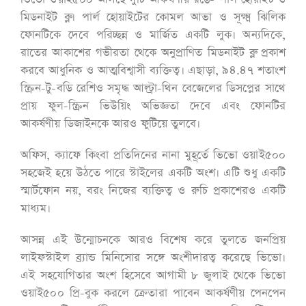
মিডনাইট ব্লু। পার্ল হোয়াইটের কোমল আভা ও সূক্ষ্ম ঝিলিক
ফোনটিকে দেবে পরিচ্ছন্ন ও মার্জিত একটি লুক। অন্যদিকে,
রাতের আকাশের গভীরতা থেকে অনুপ্রাণিত মিডনাইট ব্লু প্রকাশ
করবে আধুনিক ও আত্মবিশ্বাসী ব্যক্তিত্ব। এছাড়া, ৯৪.৪৭ শতাংশ
স্ক্রিন-টু-বডি রেশিও সমৃদ্ধ আল্ট্রা-থিন বেজেলের ডিসপ্লের সাথে
প্রায় ফুল-স্ক্রিন ভিউয়িং অভিজ্ঞতা দেবে এবং ফোনটির
আকর্ষণীয় ডিজাইনকে আরও ফুটিয়ে তুলবে।
অফিস, ক্যাফে কিংবা প্রতিদিনের নানা মুহূর্তে ভিভো ওয়াই৫০০
সহজেই হয়ে উঠতে পারে স্টাইলের একটি অংশ। এটি শুধু একটি
স্মার্টফোন নয়, বরং নিজের ব্যক্তিত্ব ও রুচি প্রকাশেরও একটি
মাধ্যম।
আসন্ন এই উন্মোচনকে আরও বিশেষ করে তুলতে জনপ্রিয়
লাইফস্টাইল ব্র্যান্ড মিনিসোর সঙ্গে অংশীদারত্ব করেছে ভিভো।
এই সহযোগিতার অংশ হিসেবে আগামী ৮ জুলাই থেকে ভিভো
ওয়াই৫০০ প্রি-বুক করলে ক্রেতারা পাবেন আকর্ষণীয় পেনপেন