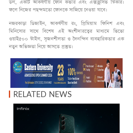
ডল, একটি আকর্ষণীয় ফোন কভার এবং এক্সক্লুসিভ স্টিকার।
ফলে নিজের পছন্দমতো ফোনকে সাজিয়ে নেওয়া যাবে।
নজরকাড়া ডিজাইন, আকর্ষণীয় রং, প্রিমিয়াম ফিনিশ এবং
মিনিসোর সাথে বিশেষ এই অংশীদারত্বের মাধ্যমে ভিভো
ওয়াই৫০০ স্টাইল, সৃজনশীলতা ও দৈনন্দিন ব্যবহারিকতার এক
নতুন অভিজ্ঞতা নিয়ে আসতে প্রস্তুত।
RELATED NEWS