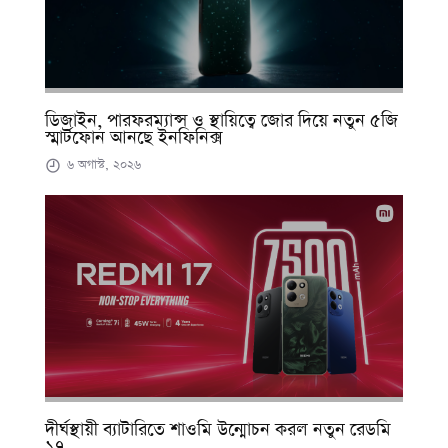
ডিজাইন, পারফরম্যান্স ও স্থায়িত্বে জোর দিয়ে নতুন ৫জি
স্মার্টফোন আনছে ইনফিনিক্স
৬ অগাস্ট, ২০২৬
দীর্ঘস্থায়ী ব্যাটারিতে শাওমি উন্মোচন করল নতুন রেডমি
১৭