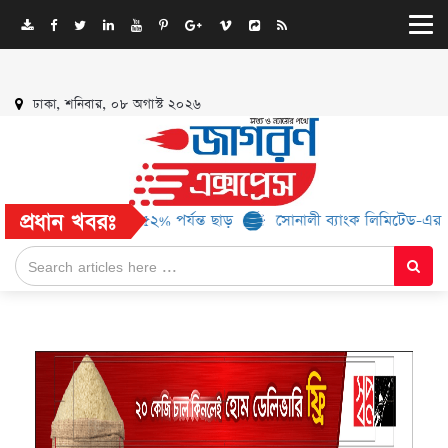
ঢাকা, শনিবার, ০৮ অগাস্ট ২০২৬
প্রধান খবরঃ
 ব্র্যান্ড, মিলবে ৫২% পর্যন্ত ছাড়
সোনালী ব্যাংক লিমিটেড-এর ‘কৃষক কা