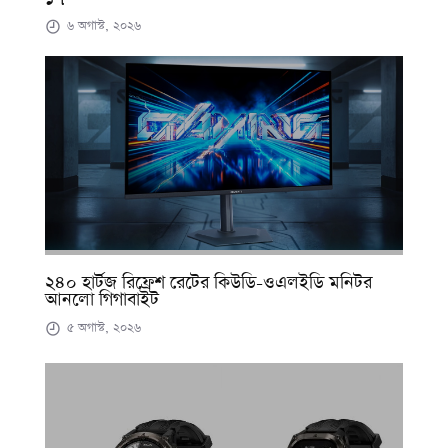
৬ অগাস্ট, ২০২৬
২৪০ হার্টজ রিফ্রেশ রেটের কিউডি-ওএলইডি মনিটর
আনলো গিগাবাইট
৫ অগাস্ট, ২০২৬