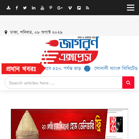
ঢাকা, শনিবার, ০৮ অগাস্ট ২০২৬
প্রধান খবরঃ
 ১৬ ব্র্যান্ড, মিলবে ৫২% পর্যন্ত ছাড়
সোনালী ব্যাংক লিমিটেড-এর ‘কৃষক 