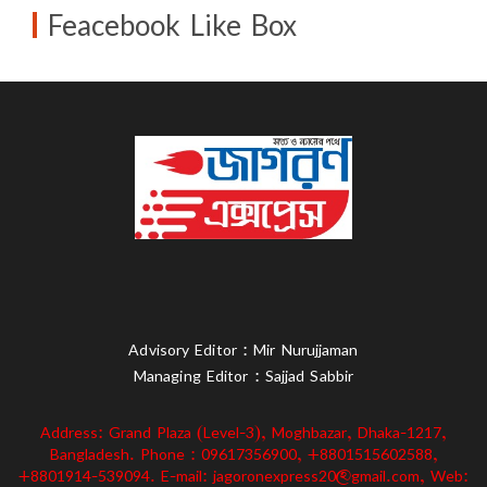
Feacebook Like Box
Advisory Editor : Mir Nurujjaman
Managing Editor : Sajjad Sabbir
Address: Grand Plaza (Level-3), Moghbazar, Dhaka-1217,
Bangladesh. Phone : 09617356900, +8801515602588,
+8801914-539094. E-mail: jagoronexpress20@gmail.com, Web: