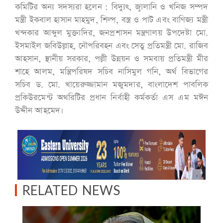
কমিটির অন্য সদস্যরা হলেন : বিদ্যুৎ, জ্বালানি ও খনিজ সম্পদ
মন্ত্রী ইকবাল হাসান মাহমুদ, শিল্প, বস্ত্র ও পাট এবং বাণিজ্য মন্ত্রী
খন্দকার আব্দুল মুক্তাদির, জনপ্রশাসন মন্ত্রণালয় উপদেষ্টা মো.
ইসমাইল জবিউল্লাহ, নৌপরিবহন এবং সেতু প্রতিমন্ত্রী মো. রাজিব
আহসান, স্থানীয় সরকার, পল্লী উন্নয়ন ও সমবায় প্রতিমন্ত্রী মীর
শাহে আলম, মন্ত্রিপরিষদ সচিব নাসিমুল গনি, অর্থ বিভাগের
সচিব ড. মো. খায়েরুজ্জামান মজুমদার, বাংলাদেশ পাবলিক
প্রকিউরমেন্ট অথরিটির প্রধান নির্বাহী কর্মকর্তা এস এম মঈন
উদ্দীন আহমেদ।
RELATED NEWS