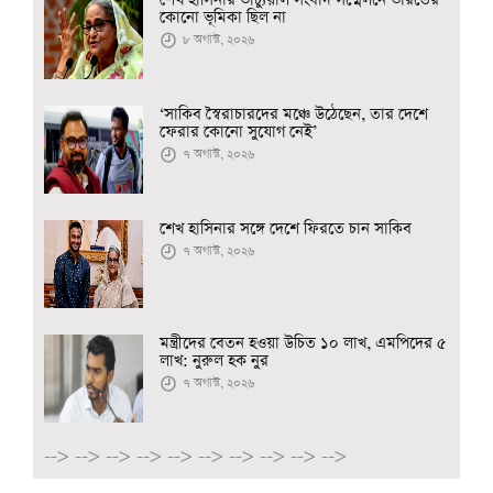
শেখ হাসিনার ভার্চ্যুয়াল সংবাদ সম্মেলনে ভারতের
কোনো ভূমিকা ছিল না
৮ অগাস্ট, ২০২৬
‘সাকিব স্বৈরাচারদের মঞ্চে উঠেছেন, তার দেশে
ফেরার কোনো সুযোগ নেই’
৭ অগাস্ট, ২০২৬
শেখ হাসিনার সঙ্গে দেশে ফিরতে চান সাকিব
৭ অগাস্ট, ২০২৬
মন্ত্রীদের বেতন হওয়া উচিত ১০ লাখ, এমপিদের ৫
লাখ: নুরুল হক নুর
৭ অগাস্ট, ২০২৬
-->
-->
-->
-->
-->
-->
-->
-->
-->
-->