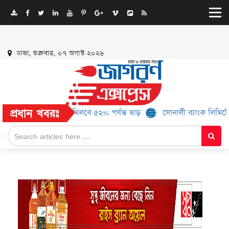
ঢাকা, শুক্রবার, ০৭ অগাস্ট ২০২৬
প্রধান খবরঃ
আরও ১৬ ব্র্যান্ড, মিলবে ৫২% পর্যন্ত ছাড়
সোনালী ব্যাংক লিমিটেড-এর ‘কৃ