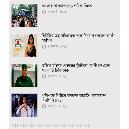
বগুড়ায় বাসচাপায় ৬ শ্রমিক নিহত
৭ অগাস্ট, ২০২৬
বিটিভির মহাপরিচালক পদে নিয়োগ পেলেন কাজী
জেসিন
৭ অগাস্ট, ২০২৬
অফিস টাইমে প্রাইভেট ক্লিনিকে রোগী দেখছেন
সরকারি চিকিৎসক
৬ অগাস্ট, ২০২৬
পুলিশকে পিটিয়ে রক্তাক্ত করেছি: সমাবেশে
এনসিপি নেতা
৬ অগাস্ট, ২০২৬
-->
-->
-->
-->
-->
-->
-->
-->
-->
-->