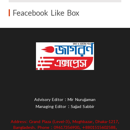
Feacebook Like Box
Advisory Editor : Mir Nurujjaman
Managing Editor : Sajjad Sabbir
Address: Grand Plaza (Level-3), Moghbazar, Dhaka-1217,
Bangladesh. Phone : 09617356900, +8801515602588,