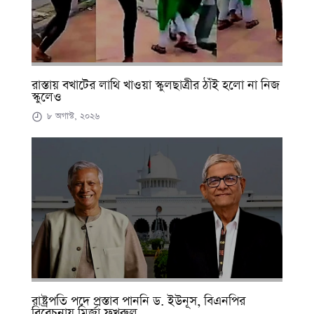
রাস্তায় বখাটের লাথি খাওয়া স্কুলছাত্রীর ঠাঁই হলো না নিজ
স্কুলেও
৮ অগাস্ট, ২০২৬
রাষ্ট্রপতি পদে প্রস্তাব পাননি ড. ইউনূস, বিএনপির
বিবেচনায় মির্জা ফখরুল