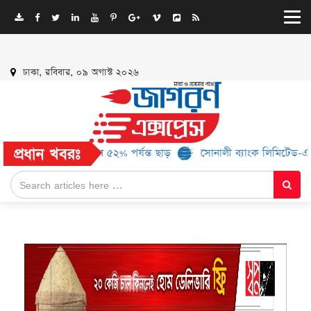
ঢাকা, রবিবার, ০৯ অগাস্ট ২০২৬
প্রধান খবরঃ
র্যান্ড, মিলবে ৫২% পর্যন্ত ছাড়
সোনালী ব্যাংক লিমিটেড-এর ‘কৃষক কার্ড