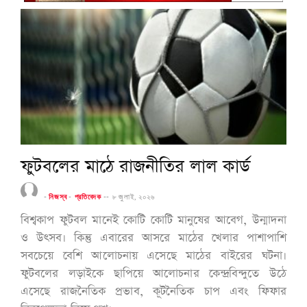
ফুটবলের মাঠে রাজনীতির লাল কার্ড
-
নিজস্ব
-
প্রতিবেদক
--
৮ জুলাই, ২০২৬
বিশ্বকাপ ফুটবল মানেই কোটি কোটি মানুষের আবেগ, উন্মাদনা
ও উৎসব। কিন্তু এবারের আসরে মাঠের খেলার পাশাপাশি
সবচেয়ে বেশি আলোচনায় এসেছে মাঠের বাইরের ঘটনা।
ফুটবলের লড়াইকে ছাপিয়ে আলোচনার কেন্দ্রবিন্দুতে উঠে
এসেছে রাজনৈতিক প্রভাব, কূটনৈতিক চাপ এবং ফিফার