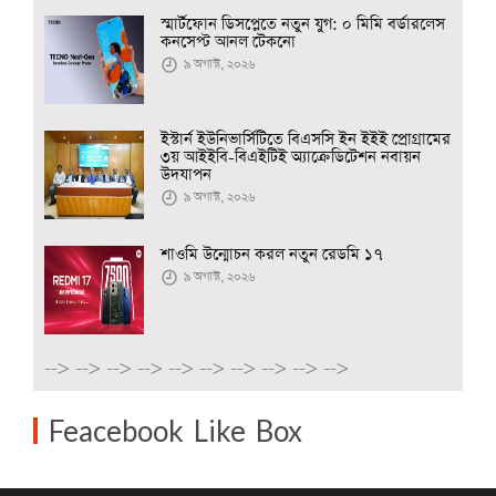
স্মার্টফোন ডিসপ্লেতে নতুন যুগ: ০ মিমি বর্ডারলেস
কনসেপ্ট আনল টেকনো
৯ অগাস্ট, ২০২৬
ইস্টার্ন ইউনিভার্সিটিতে বিএসসি ইন ইইই প্রোগ্রামের
৩য় আইইবি-বিএইটিই অ্যাক্রেডিটেশন নবায়ন
উদযাপন
৯ অগাস্ট, ২০২৬
শাওমি উন্মোচন করল নতুন রেডমি ১৭
৯ অগাস্ট, ২০২৬
-->
-->
-->
-->
-->
-->
-->
-->
-->
-->
Feacebook Like Box