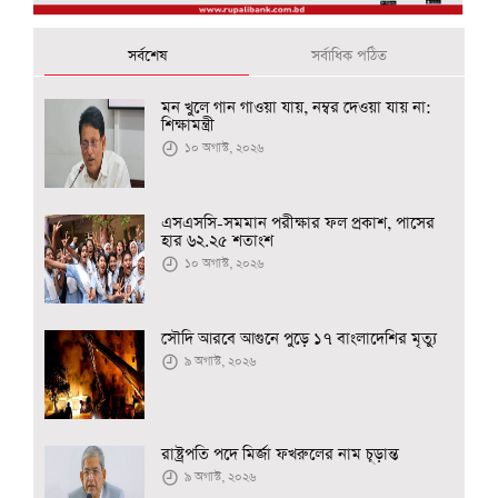
সর্বশেষ
সর্বাধিক পঠিত
মন খুলে গান গাওয়া যায়, নম্বর দেওয়া যায় না:
শিক্ষামন্ত্রী
১০ অগাস্ট, ২০২৬
এসএসসি-সমমান পরীক্ষার ফল প্রকাশ, পাসের
হার ৬২.২৫ শতাংশ
১০ অগাস্ট, ২০২৬
সৌদি আরবে আগুনে পুড়ে ১৭ বাংলাদেশির মৃত্যু
৯ অগাস্ট, ২০২৬
রাষ্ট্রপতি পদে মির্জা ফখরুলের নাম চূড়ান্ত
৯ অগাস্ট, ২০২৬