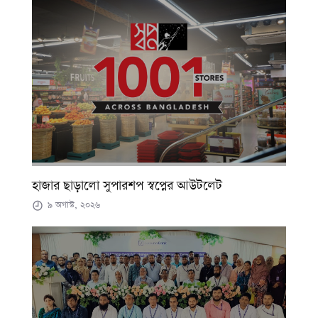
হাজার ছাড়ালো সুপারশপ স্বপ্নের আউটলেট
৯ অগাস্ট, ২০২৬