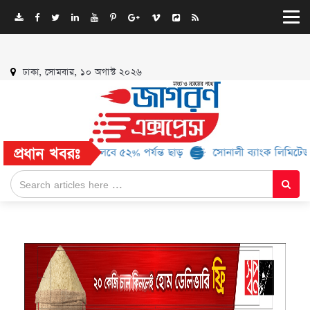
ঢাকা, সোমবার, ১০ অগাস্ট ২০২৬
প্রধান খবরঃ
 ১৬ ব্র্যান্ড, মিলবে ৫২% পর্যন্ত ছাড়
সোনালী ব্যাংক লিমিটেড-এর ‘কৃষক 