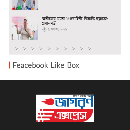
অতীতের মতো 'গুপ্তবাহিনী' বিভ্রান্তি ছড়াচ্ছে:
প্রধানমন্ত্রী
৯ অগাস্ট, ২০২৬
-->
-->
-->
-->
-->
-->
-->
-->
-->
-->
Feacebook Like Box