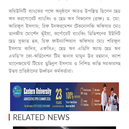
কমিউনিটি ব্যাংকের পক্ষে অনুষ্ঠানে আরও উপস্থিত ছিলেন হেড
অব করপোরেট ব্যাংকিং ও হেড অব বিজনেস (ব্রাঞ্চ) ড. মো:
আরিফুল ইসলাম; চিফ ইনফরমেশন টেকনোলজি অফিসার মোঃ
তানজীম মোর্শেদ ভূঁইয়া, কর্পোরেট ব্যাংকিং ডিভিশনের ইউনিট
হেড সুজাত হক, চিফ ফাইন্যান্সিয়াল অফিসার মোঃ শরিফুল
ইসলাম কাদির, এফসিএ; হেড অব এডিসি অ্যান্ড হেড অব
এমডি’স কো-অর্ডিনেশন টিম জনাব মামুন উর রহমান, ক্যাশ
ম্যানেজমেন্ট টিমের তুহিনুল ইসলাম ও নিশিত কান্তি সরকারসহ
উভয় প্রতিষ্ঠানের ঊর্ধ্বতন কর্মকর্তারা।
RELATED NEWS