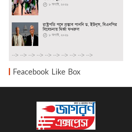
৮ অগাস্ট, ২০২৬
রাষ্ট্রপতি পদে প্রস্তাব পাননি ড. ইউনূস, বিএনপির
বিবেচনায় মির্জা ফখরুল
৮ অগাস্ট, ২০২৬
-->
-->
-->
-->
-->
-->
-->
-->
-->
-->
Feacebook Like Box