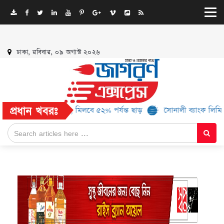
ঢাকা, রবিবার, ০৯ অগাস্ট ২০২৬
প্রধান খবরঃ
আরও ১৬ ব্র্যান্ড, মিলবে ৫২% পর্যন্ত ছাড়
সোনালী ব্যাংক লিমিটেড-এর ‘ক