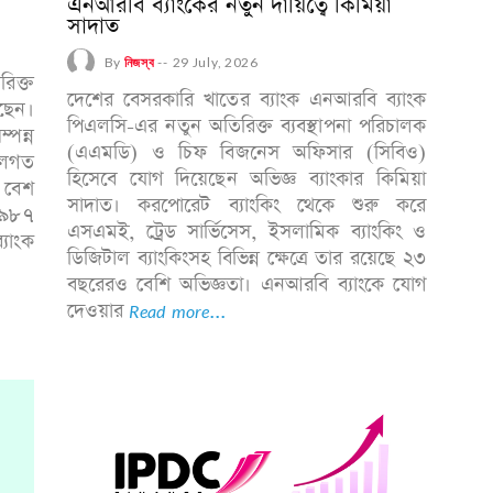
এনআরবি ব্যাংকের নতুন দায়িত্বে কিমিয়া
সাদাত
By
নিজস্ব
--
29 July, 2026
িক্ত
দেশের বেসরকারি খাতের ব্যাংক এনআরবি ব্যাংক
েছেন।
পিএলসি-এর নতুন অতিরিক্ত ব্যবস্থাপনা পরিচালক
্পন্ন
(এএমডি) ও চিফ বিজনেস অফিসার (সিবিও)
শলগত
হিসেবে যোগ দিয়েছেন অভিজ্ঞ ব্যাংকার কিমিয়া
ে বেশ
সাদাত। করপোরেট ব্যাংকিং থেকে শুরু করে
১৯৮৭
এসএমই, ট্রেড সার্ভিসেস, ইসলামিক ব্যাংকিং ও
্যাংক
ডিজিটাল ব্যাংকিংসহ বিভিন্ন ক্ষেত্রে তার রয়েছে ২৩
বছরেরও বেশি অভিজ্ঞতা। এনআরবি ব্যাংকে যোগ
দেওয়ার
Read more...