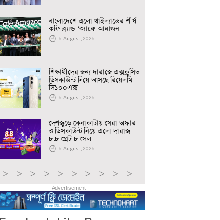
বাংলাদেশে এলো থাইল্যান্ডের শীর্ষ
কফি ব্র্যান্ড ‘ক্যাফে আমাজন'
6 August, 2026
শিক্ষার্থীদের জন্য দারাজে এক্সক্লুসিভ
ডিসকাউন্ট নিয়ে আসছে রিয়েলমি
সি১০০এক্স
6 August, 2026
দেশজুড়ে কেনাকাটায় সেরা অফার
ও ডিসকাউন্ট নিয়ে এলো দারাজ
৮.৮ গ্রেট ৮ সেল
6 August, 2026
-->
-->
-->
-->
-->
-->
-->
-->
-->
-->
- Advertisement -