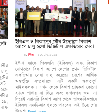
ইবিএল ও বিকাশের যৌথ উদ্যোগে বিকাশ
টলেট
অ্যাপে চালু হলো ডিজিটাল এফডিআর সেবা
By
নিউজ
--
30 July, 2026
ইস্টার্ন ব্যাংক পিএলসি (ইবিএল) এবং বিকাশ
ধানীর
যৌথভাবে বিকাশ অ্যাপে দেশের প্রথম ডিজিটাল
 চালু
এফডিআর সেবা চালু করেছে। দেশের আর্থিক
ুটের
অন্তর্ভুক্তি সম্প্রসারণে এটি একটি গুরুত্বপূর্ণ
লেট।
মাইলফলক । এখন থেকে বিকাশ গ্রাহকরা কোনো
সহজে
ব্যাংক শাখায় না গিয়ে এবং কাগজপত্র জমা না
াটার
দিয়েই সরাসরি বিকাশ অ্যাপ থেকে তাৎক্ষণিকভাবে
-১৯,
ইবিএল এফডিআর খুলতে পারবেন। এই উদ্যোগের
লক-এফ
উদ্দেশ্য
Read more...