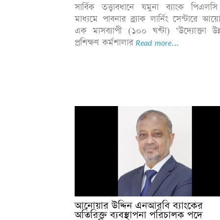
সার্বিক তত্ত্বাবধানে যমুনা ব্যাংক পিএল
মাধ্যমে পাবনার ব্র্যাক লার্নিং সেন্টারে আয
এক মাসব্যাপী (১০০ ঘণ্টা) ‘উদ্যোক্তা উন্
প্রশিক্ষণ কর্মশালার
Read more...
আনোয়ার উদ্দিন এনআরবি ব্যাংকের
অতিরিক্ত ব্যবস্থাপনা পরিচালক পদে