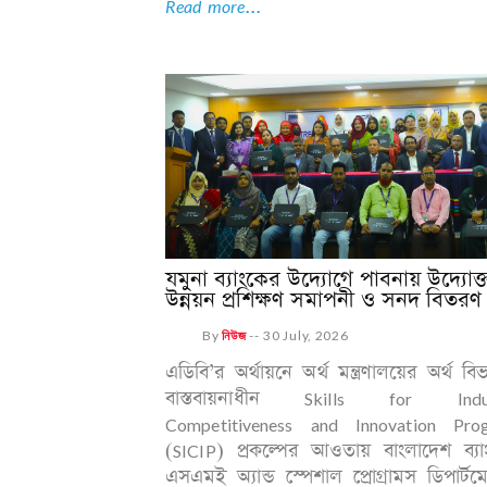
Read more...
যমুনা ব্যাংকের উদ্যোগে পাবনায় উদ্যোক্
উন্নয়ন প্রশিক্ষণ সমাপনী ও সনদ বিতরণ
By
নিউজ
--
30 July, 2026
এডিবি’র অর্থায়নে অর্থ মন্ত্রণালয়ের অর্থ বি
বাস্তবায়নাধীন Skills for Indu
Competitiveness and Innovation Pro
(SICIP) প্রকল্পের আওতায় বাংলাদেশ ব্যা
এসএমই অ্যান্ড স্পেশাল প্রোগ্রামস ডিপার্টমে