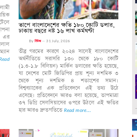
লামী
ায়িক
োটেলে
তাপে বাংলাদেশের ক্ষতি ১৮০ কোটি ডলার,
থাপনা
ঢাকায় বছরে নষ্ট ১৬ লাখ কর্মঘণ্টা
 এর
By
নিউজ
--
31 July, 2026
জালাল
তীব্র গরমের কারণে ২০২৪ সালেই বাংলাদেশের
্যান
অর্থনীতিতে সরাসরি ১৩০ থেকে ১৮০ কোটি
Read
(১.৩-১.৮ বিলিয়ন) মার্কিন ডলারের ক্ষতি হয়েছে,
যা দেশের মোট জিডিপির প্রায় শূন্য দশমিক ৩
থেকে শূন্য দশমিক ৪ শতাংশের সমান।
বিশ্বব্যাংকের এক প্রতিবেদনে এই তথ্য উঠে
এসেছে। প্রতিবেদনে আরও বলা হয়েছে, তাপমাত্রা
৩৭ ডিগ্রি সেলসিয়াসের ওপরে উঠলে এই ক্ষতির
হার আরও দ্রুতগতিতে
Read more...