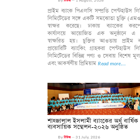
By
নিউজ
--
1 August, 2026
প্রাইম ব্যাংক পিএলসি সম্প্রতি পেন্টহাউস ল
লিমিটেডের সঙ্গে একটি সমঝোতা চুক্তি (এম
স্বাক্ষর করেছে। ঢাকায় ব্যাংকের করপ
কার্যালয়ে আয়োজিত এক অনুষ্ঠানে এ চু
স্বাক্ষরিত হয়। চুক্তির আওতায় প্রাইম ব
প্রায়োরিটি ব্যাংকিং গ্রাহকরা পেন্টহাউস ল
লিমিটেডের বিভিন্ন পণ্য ও সেবায় বিশেষ মূল্
এবং আকর্ষণীয় প্রিমিয়াম
Read more...
শাহ্জালাল ইসলামী ব্যাংকের অর্ধ বার্ষিক
ব্যবসায়িক সম্মেলন-২০২৬ অনুষ্ঠিত
By
নিউজ
--
31 July, 2026