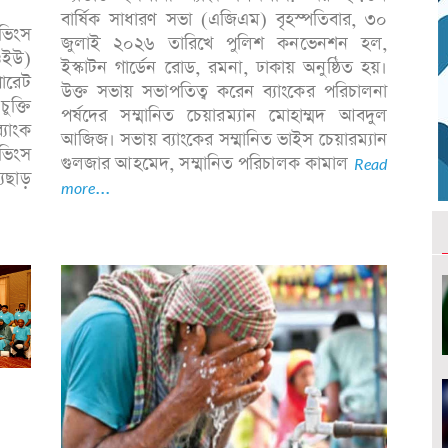
বার্ষিক সাধারণ সভা (এজিএম) বৃহস্পতিবার, ৩০
িভিংস
জুলাই ২০২৬ তারিখে পুলিশ কনভেনশন হল,
ওইউ)
ইস্কাটন গার্ডেন রোড, রমনা, ঢাকায় অনুষ্ঠিত হয়।
োরেট
উক্ত সভায় সভাপতিত্ব করেন ব্যাংকের পরিচালনা
ক্তি
পর্ষদের সম্মানিত চেয়ারম্যান মোহাম্মদ আবদুল
্যাংক
আজিজ। সভায় ব্যাংকের সম্মানিত ভাইস চেয়ারম্যান
িভিংস
গুলজার আহমেদ, সম্মানিত পরিচালক কামাল
Read
যছাড়
more...