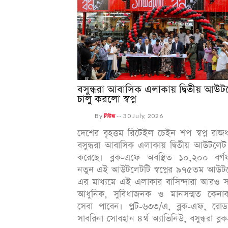
বসুন্ধরা আবাসিক এলাকায় দ্বিতীয় আউ
চালু করলো স্বপ্ন
By
নিউজ
--
30 July, 2026
দেশের বৃহত্তম রিটেইল চেইন শপ স্বপ্ন রাজ
বসুন্ধরা আবাসিক এলাকায় দ্বিতীয় আউটলেট
করেছে। ব্লক-এফে অবস্থিত ১০,২০০ বর্গফ
নতুন এই আউটলেটটি স্বপ্নের ৯৭৫তম আউট
এর মাধ্যমে এই এলাকার বাসিন্দারা আরও 
আধুনিক, সুবিধাজনক ও মানসম্মত কেনাক
সেবা পাবেন। প্লট-৬৩৩/এ, ব্লক-এফ, রোড
সাবরিনা সোবহান ৪র্থ অ্যাভিনিউ, বসুন্ধরা ব্