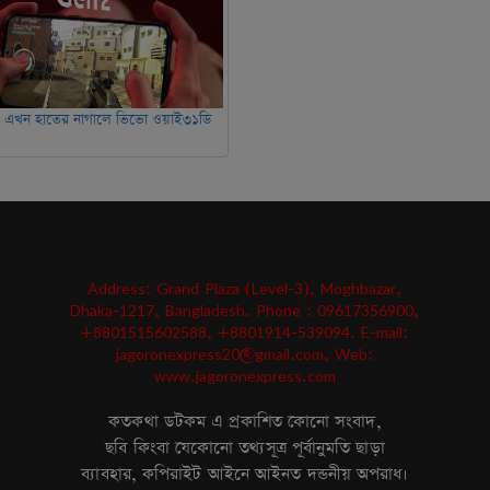
! এখন হাতের নাগালে ভিভো ওয়াই৩১ডি
Address: Grand Plaza (Level-3), Moghbazar,
Dhaka-1217, Bangladesh. Phone : 09617356900,
+8801515602588, +8801914-539094. E-mail:
jagoronexpress20@gmail.com, Web:
www.jagoronexpress.com
কতকথা ডটকম এ প্রকাশিত কোনো সংবাদ,
ছবি কিংবা যেকোনো তথ্যসূত্র পূর্বানুমতি ছাড়া
ব্যাবহার, কপিরাইট আইনে আইনত দন্ডনীয় অপরাধ।