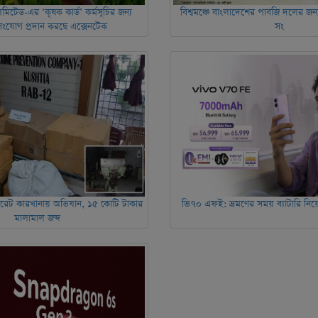
িমিটেড-এর ‘কৃষক কার্ড’ কর্মসূচির জন্য
বিশ্বমঞ্চে বাংলাদেশের পাবজি দলের জ
 সংযোগ প্রদান করছে এক্সেনটেক
সং
গারেট কারখানায় অভিযান, ১৫ কোটি টাকার
ভি৭০ এফই: ভ্রমণের সময় ব্যাটারি নিয়ে 
মালামাল জব্দ