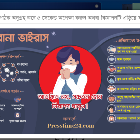
য় পাঠক অনুগ্রহ করে ৫ সেকেন্ড অপেক্ষা করুন অথবা বিজ্ঞাপনটি এড়িয়ে 
রবি এলিট প্রোগ্রামে আরও ১৬ ব্র্যান্ড, মিলবে ৫২% পর্যন্ত ছাড়
সোনালী
আন্তর্জাতিক
খেলা
বিনোদন
ক্যাম্পাস
তথ্য প্রযুক্তি
Engli