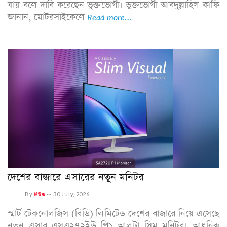
যায় বলে দাবি করেছেন ভুক্তভোগী। ভুক্তভোগী আবদুল্লাহিল কাফি
জানান, মোটরসাইকেলে
Read more...
দেশের বাজারে এসারের নতুন মনিটর
By
নিউজ
--
30 July, 2026
স্মার্ট টেকনোলজিস (বিডি) লিমিটেড দেশের বাজারে নিয়ে এসেছে
নতুন এসার এসএ২৭২ইউ পি১ আলট্রা স্লিম মনিটর। আধুনিক