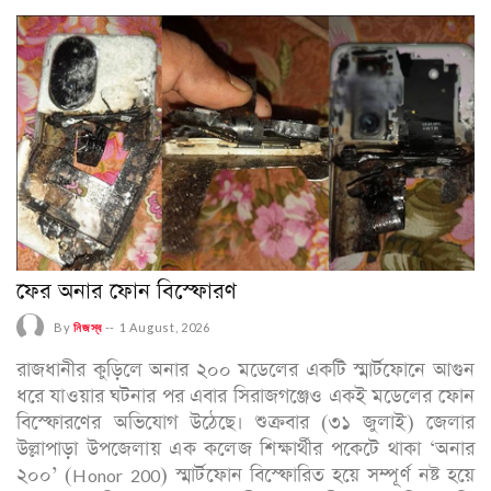
ফের অনার ফোন বিস্ফোরণ
By
নিজস্ব
--
1 August, 2026
রাজধানীর কুড়িলে অনার ২০০ মডেলের একটি স্মার্টফোনে আগুন
ধরে যাওয়ার ঘটনার পর এবার সিরাজগঞ্জেও একই মডেলের ফোন
বিস্ফোরণের অভিযোগ উঠেছে। শুক্রবার (৩১ জুলাই) জেলার
উল্লাপাড়া উপজেলায় এক কলেজ শিক্ষার্থীর পকেটে থাকা ‘অনার
২০০’ (Honor 200) স্মার্টফোন বিস্ফোরিত হয়ে সম্পূর্ণ নষ্ট হয়ে