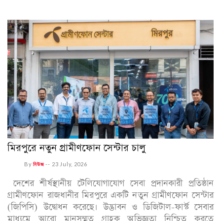
মিরপুরে নতুন গ্রামীণফোন সেন্টার চালু
By
নিউজ
--
23 July, 2026
দেশের শীর্ষস্থানীয় টেলিযোগাযোগ সেবা প্রদানকারী প্রতিষ্ঠান
গ্রামীণফোন রাজধানীর মিরপুরে একটি নতুন গ্রামীণফোন সেন্টার
(জিপিসি) উদ্বোধন করেছে। উদ্ভাবন ও ডিজিটাল-ফার্স্ট সেবার
মাধ্যমে আরো মানসম্মত গ্রাহক অভিজ্ঞতা নিশ্চিত করতে