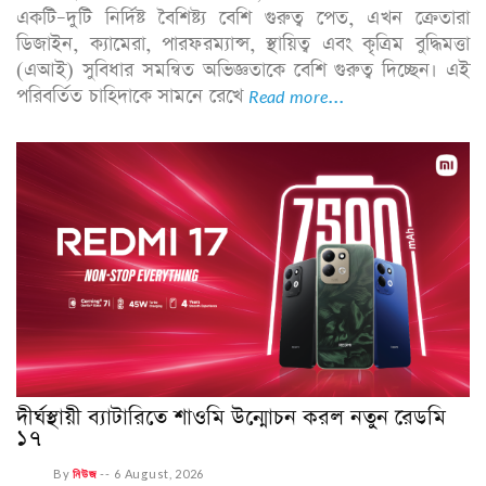
একটি–দুটি নির্দিষ্ট বৈশিষ্ট্য বেশি গুরুত্ব পেত, এখন ক্রেতারা
ডিজাইন, ক্যামেরা, পারফরম্যান্স, স্থায়িত্ব এবং কৃত্রিম বুদ্ধিমত্তা
(এআই) সুবিধার সমন্বিত অভিজ্ঞতাকে বেশি গুরুত্ব দিচ্ছেন। এই
পরিবর্তিত চাহিদাকে সামনে রেখে
Read more...
দীর্ঘস্থায়ী ব্যাটারিতে শাওমি উন্মোচন করল নতুন রেডমি
১৭
By
নিউজ
--
6 August, 2026