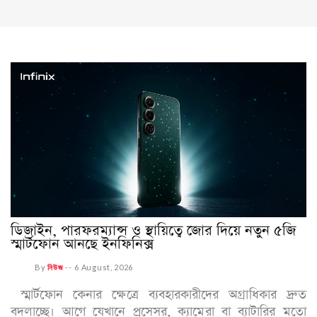
ডিজাইন, পারফরম্যান্স ও স্থায়িত্বে জোর দিয়ে নতুন ৫জি
স্মার্টফোন আনছে ইনফিনিক্স
By
নিউজ
--
6 August, 2026
স্মার্টফোন কেনার ক্ষেত্রে ব্যবহারকারীদের অগ্রাধিকার দ্রুত
বদলাচ্ছে। আগে যেখানে প্রসেসর, ক্যামেরা বা ব্যাটারির মতো