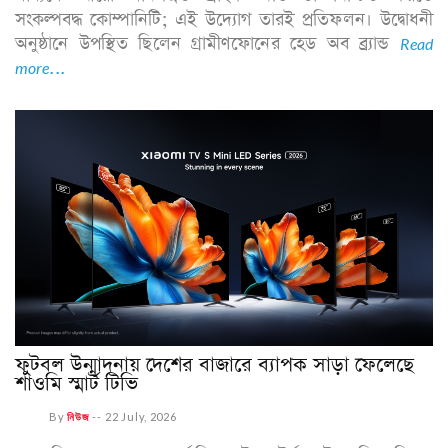
সংকল্পবদ্ধ কোম্পানিটি; এই উদ্যোগ তারই প্রতিফলন। উদ্বোধনী
অনুষ্ঠানে উপস্থিত ছিলেন গ্রামীণফোনের হেড অব ব্র্যান্ড
Read
more...
ফুটবল উন্মাদনায় দেশের বাজারে ব্যাপক সাড়া ফেলেছে
শাওমি স্মার্ট টিভি
By
নিউজ
--
22 July, 2026