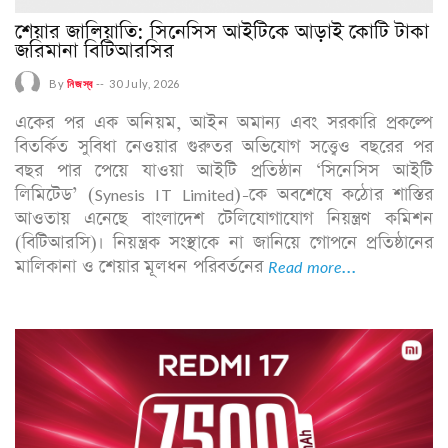
শেয়ার জালিয়াতি: সিনেসিস আইটিকে আড়াই কোটি টাকা
জরিমানা বিটিআরসির
By
নিজস্ব
--
30 July, 2026
একের পর এক অনিয়ম, আইন অমান্য এবং সরকারি প্রকল্পে
বিতর্কিত সুবিধা নেওয়ার গুরুতর অভিযোগ সত্ত্বেও বছরের পর
বছর পার পেয়ে যাওয়া আইটি প্রতিষ্ঠান ‘সিনেসিস আইটি
লিমিটেড’ (Synesis IT Limited)-কে অবশেষে কঠোর শাস্তির
আওতায় এনেছে বাংলাদেশ টেলিযোগাযোগ নিয়ন্ত্রণ কমিশন
(বিটিআরসি)। নিয়ন্ত্রক সংস্থাকে না জানিয়ে গোপনে প্রতিষ্ঠানের
মালিকানা ও শেয়ার মূলধন পরিবর্তনের
Read more...