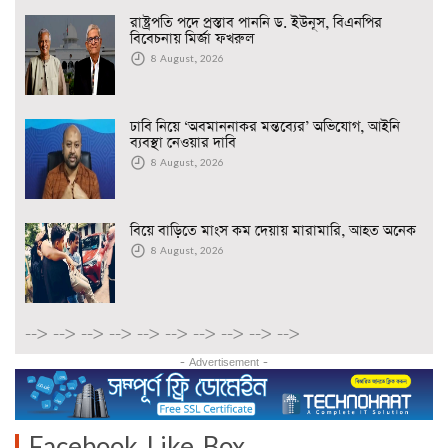
রাষ্ট্রপতি পদে প্রস্তাব পাননি ড. ইউনূস, বিএনপির
বিবেচনায় মির্জা ফখরুল
8 August, 2026
ঢাবি নিয়ে ‘অবমাননাকর মন্তব্যের’ অভিযোগ, আইনি
ব্যবস্থা নেওয়ার দাবি
8 August, 2026
বিয়ে বাড়িতে মাংস কম দেয়ায় মারামারি, আহত অনেক
8 August, 2026
-->
-->
-->
-->
-->
-->
-->
-->
-->
-->
- Advertisement -
Facebook Like Box