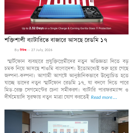
শক্তিশালী ব্যাটারিতে বাজারে আসছে রেডমি ১৭
By
নিউজ
--
27 July, 2026
স্মার্টফোন ব্যবহারে প্রযুক্তিপ্রেমীদের নতুন অভিজ্ঞতা দিতে বড়
চমক নিয়ে আসছে শাওমি বাংলাদেশ। ইতোমধ্যেই শুরু হয়ে গেছে
জল্পনা-কল্পনা। আগামী আগস্টে আনুষ্ঠানিকভাবে উন্মোচিত হতে
যাচ্ছে তাদের নতুন স্মার্টফোন রেডমি ১৭, যা বদলে দিতে পারে
মিড-রেঞ্জ সেগমেন্টের চেনা সমীকরণ। ব্যাটারি পারফরম্যান্স ও
দীর্ঘমেয়াদি সুরক্ষায় নতুন মাত্রা যোগ করতেই
Read more...