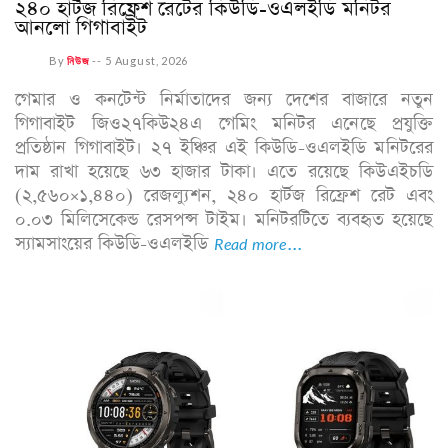
২৪০ হার্টজ রিফ্রেশ রেটের কিউডি-ওএলইডি মনিটর
আনলো গিগাবাইট
By
নিউজ
--
5 August, 2026
গেমার ও কনটেন্ট নির্মাতাদের জন্য দেশের বাজারে নতুন
গিগাবাইট জিও২৭কিউ২৪এ গেমিং মনিটর এনেছে প্রযুক্তি
প্রতিষ্ঠান গিগাবাইট। ২৭ ইঞ্চির এই কিউডি-ওএলইডি মনিটরের
দাম রাখা হয়েছে ৬৩ হাজার টাকা। এতে রয়েছে কিউএইচডি
(২,৫৬০×১,৪৪০) রেজল্যুশন, ২৪০ হার্টজ রিফ্রেশ রেট এবং
০.০৩ মিলিসেকেন্ড রেসপন্স টাইম। মনিটরটিতে ব্যবহৃত হয়েছে
স্যামসাংয়ের কিউডি-ওএলইডি
Read more...