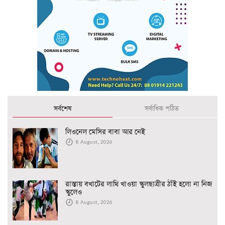
সর্বশেষ
সর্বাধিক পঠিত
লিওনেল মেসির বাবা আর নেই
8 August, 2026
রাস্তায় বখাটের লাথি খাওয়া স্কুলছাত্রীর ঠাঁই হলো না নিজ
স্কুলেও
8 August, 2026