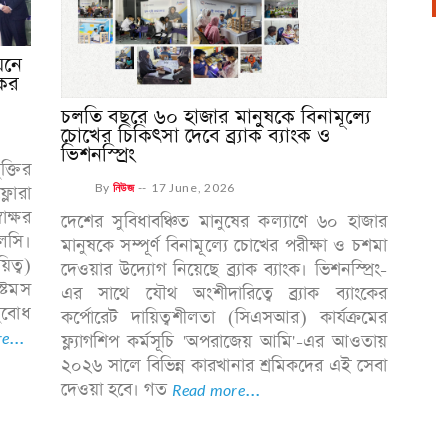
য়নে
কের
চলতি বছরে ৬০ হাজার মানুষকে বিনামূল্যে
চোখের চিকিৎসা দেবে ব্র্যাক ব্যাংক ও
ভিশনস্প্রিং
ক্তির
By
নিউজ
--
17 June, 2026
্লোরা
াক্ষর
দেশের সুবিধাবঞ্চিত মানুষের কল্যাণে ৬০ হাজার
লসি।
মানুষকে সম্পূর্ণ বিনামূল্যে চোখের পরীক্ষা ও চশমা
িত্ব)
দেওয়ার উদ্যোগ নিয়েছে ব্র্যাক ব্যাংক। ভিশনস্প্রিং-
্টেমস
এর সাথে যৌথ অংশীদারিত্বে ব্র্যাক ব্যাংকের
ুবোধ
কর্পোরেট দায়িত্বশীলতা (সিএসআর) কার্যক্রমের
e...
ফ্ল্যাগশিপ কর্মসূচি 'অপরাজেয় আমি'-এর আওতায়
২০২৬ সালে বিভিন্ন কারখানার শ্রমিকদের এই সেবা
দেওয়া হবে। গত
Read more...