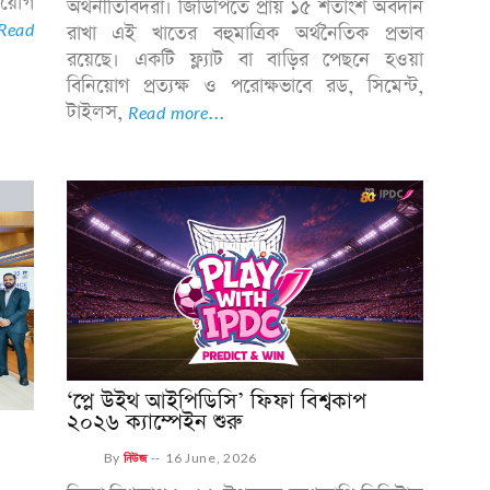
নিয়োগ
অর্থনীতিবিদরা। জিডিপিতে প্রায় ১৫ শতাংশ অবদান
Read
রাখা এই খাতের বহুমাত্রিক অর্থনৈতিক প্রভাব
রয়েছে। একটি ফ্ল্যাট বা বাড়ির পেছনে হওয়া
বিনিয়োগ প্রত্যক্ষ ও পরোক্ষভাবে রড, সিমেন্ট,
টাইলস,
Read more...
‘প্লে উইথ আইপিডিসি’ ফিফা বিশ্বকাপ
২০২৬ ক্যাম্পেইন শুরু
By
নিউজ
--
16 June, 2026