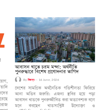
র
আবাসন খাতে চরম মন্দা: অর্থনীতি
পুনরুদ্ধারে বিশেষ প্রণোদনার তাগিদ
By
নিজস্ব
--
16 June, 2026
িয়োগ,
েয়াদি
দেশের সামগ্রিক অর্থনৈতিক গতিশীলতা ফিরিয়ে
জেদের
আনা অতিব জরুরি। এজন্য স্থবির হয়ে পড়া
করেছে
আবাসন খাতকে পুনরুজ্জীবিত করা অত্যাবশ্যক বলে
দারাজ
মনে করছেন খাতসংশ্লিষ্ট উদ্যোক্তা ও