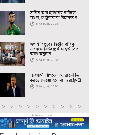
সাকিব আল হাসানের বাড়িতে
আগুন, পেট্রলবোমা বিস্ফোরণ
5 August, 2026
জুলাই বিপ্লবের দ্বিতীয় বার্ষিকী
উপলক্ষে নিউইয়র্কে আন্তর্জাতিক
স্মরণ অনুষ্ঠান
5 August, 2026
আওয়ামী লীগকে আর রাজনীতি
করতে দেওয়া হবে না: স্বরাষ্ট্রমন্ত্রী
5 August, 2026
-->
-->
-->
-->
-->
-->
-->
-->
-->
-->
- Advertisement -