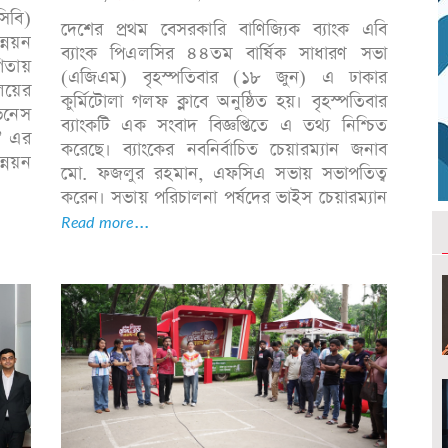
সিবি)
দেশের প্রথম বেসরকারি বাণিজ্যিক ব্যাংক এবি
ন্নয়ন
ব্যাংক পিএলসির ৪৪তম বার্ষিক সাধারণ সভা
গিতায়
(এজিএম) বৃহস্পতিবার (১৮ জুন) এ ঢাকার
লয়ের
কুর্মিটোলা গলফ ক্লাবে অনুষ্ঠিত হয়। বৃহস্পতিবার
িভনেস
ব্যাংকটি এক সংবাদ বিজ্ঞপ্তিতে এ তথ্য নিশ্চিত
’ এর
করেছে। ব্যাংকের নবনির্বাচিত চেয়ারম্যান জনাব
্নয়ন
মো. ফজলুর রহমান, এফসিএ সভায় সভাপতিত্ব
করেন। সভায় পরিচালনা পর্ষদের ভাইস চেয়ারম্যান
Read more...