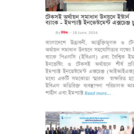
টেকসই অর্থায়ন সমাধান উনয়নে ইস্টার্ন
ব্যাংক - ইমপ্যাক্ট ইনভেস্টমেন্ট এক্সচেঞ্জ চু
By
নিউজ
--
18 June, 2026
বাংলাদেশে উদ্ভাবনী, অÍর্ভুক্তিমূলক ও ট
অর্থায়ন সমাধান উনয়নে সহযোগিতার লক্ষ্যে ইস্
ব্যাংক পিএলসি (ইবিএল) এবং বৈশ্বিক ইমপ্
ইনভেস্টিং ও টেকসই অর্থায়নে শীর্ষ প্রতি
ইমপ্যাক্ট ইনভেস্টমেন্ট এক্সচেঞ্জ (আইআইএক্
মধ্যে একটি সমঝোতা স্মারক স্বাক্ষরিত হয়
ইবিএল অতিরিক্ত ব্যবস্থাপনা পরিচালক আ
শাহীন এবং ইমপ্যাক্ট
Read more...