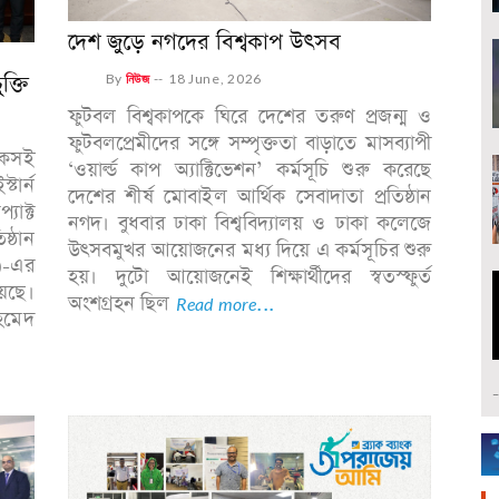
দেশ জুড়ে নগদের বিশ্বকাপ উৎসব
ক্তি
By
নিউজ
--
18 June, 2026
ফুটবল বিশ্বকাপকে ঘিরে দেশের তরুণ প্রজন্ম ও
ফুটবলপ্রেমীদের সঙ্গে সম্পৃক্ততা বাড়াতে মাসব্যাপী
েকসই
‘ওয়ার্ল্ড কাপ অ্যাক্টিভেশন’ কর্মসূচি শুরু করেছে
টার্ন
দেশের শীর্ষ মোবাইল আর্থিক সেবাদাতা প্রতিষ্ঠান
যাক্ট
নগদ। বুধবার ঢাকা বিশ্ববিদ্যালয় ও ঢাকা কলেজে
ষ্ঠান
উৎসবমুখর আয়োজনের মধ্য দিয়ে এ কর্মসূচির শুরু
স)-এর
হয়। দুটো আয়োজনেই শিক্ষার্থীদের স্বতস্ফুর্ত
েছে।
অংশগ্রহন ছিল
Read more...
হমেদ