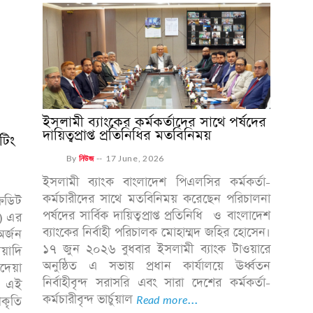
ইসলামী ব্যাংকের কর্মকর্তাদের সাথে পর্ষদের
দায়িত্বপ্রাপ্ত প্রতিনিধির মতবিনিময়
টিং
By
নিউজ
--
17 June, 2026
ইসলামী ব্যাংক বাংলাদেশ পিএলসির কর্মকর্তা-
কর্মচারীদের সাথে মতবিনিময় করেছেন পরিচালনা
রেডিট
পর্ষদের সার্বিক দায়িত্বপ্রাপ্ত প্রতিনিধি ও বাংলাদেশ
ব) এর
ব্যাংকের নির্বাহী পরিচালক মোহাম্মদ জহির হোসেন।
অর্জন
১৭ জুন ২০২৬ বুধবার ইসলামী ব্যাংক টাওয়ারে
য়াদি
অনুষ্ঠিত এ সভায় প্রধান কার্যালয়ে ঊর্ধ্বতন
দেয়া
নির্বাহীবৃন্দ সরাসরি এবং সারা দেশের কর্মকর্তা-
ো এই
কর্মচারীবৃন্দ ভার্চুয়াল
Read more...
ীকৃতি