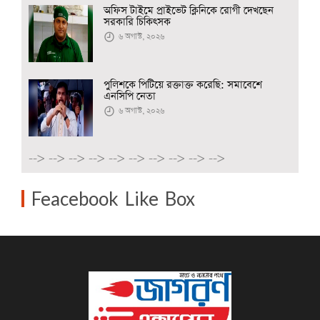
অফিস টাইমে প্রাইভেট ক্লিনিকে রোগী দেখছেন
সরকারি চিকিৎসক
৬ অগাস্ট, ২০২৬
পুলিশকে পিটিয়ে রক্তাক্ত করেছি: সমাবেশে
এনসিপি নেতা
৬ অগাস্ট, ২০২৬
-->
-->
-->
-->
-->
-->
-->
-->
-->
-->
Feacebook Like Box