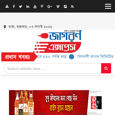
ঢাকা, শুক্রবার, ০৭ অগাস্ট ২০২৬
প্রধান খবরঃ
 ১৬ ব্র্যান্ড, মিলবে ৫২% পর্যন্ত ছাড়
সোনালী ব্যাংক লিমিটেড-এর ‘কৃষক 