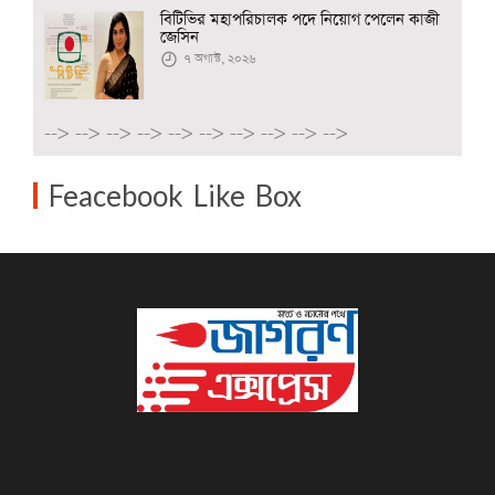
বিটিভির মহাপরিচালক পদে নিয়োগ পেলেন কাজী
জেসিন
৭ অগাস্ট, ২০২৬
-->
-->
-->
-->
-->
-->
-->
-->
-->
-->
Feacebook Like Box