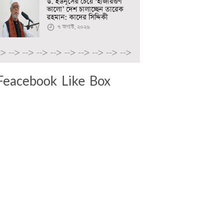
ড. ইউনূসের চেয়ে ‘হাজারগুণ
ভালো’ দেশ চালাচ্ছেন তারেক
রহমান: কাদের সিদ্দিকী
৭ অগাস্ট, ২০২৬
->
-->
-->
-->
-->
-->
-->
-->
-->
-->
Feacebook Like Box