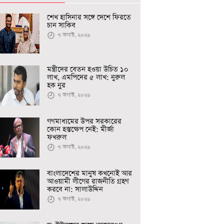
শেখ হাসিনার সঙ্গে দেশে ফিরতে
চান সাকিব
৭ অগাস্ট, ২০২৬
মন্ত্রীদের বেতন হওয়া উচিত ১০
লাখ, এমপিদের ৫ লাখ: নুরুল
হক নুর
৭ অগাস্ট, ২০২৬
গণমাধ্যমের উপর সরকারের
কোন হস্তক্ষেপ নেই: মীর্জা
ফখরুল
৭ অগাস্ট, ২০২৬
বাংলাদেশের মানুষ কখনোই আর
আওয়ামী লীগের রাজনীতি গ্রহণ
করবে না: সালাউদ্দিন
৭ অগাস্ট, ২০২৬