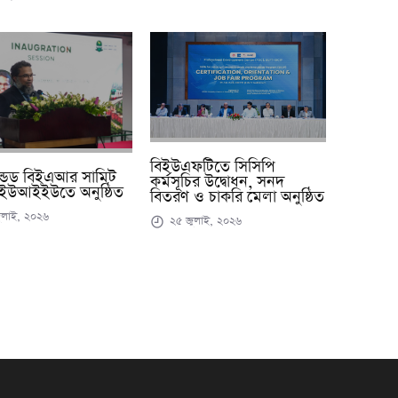
বিইউএফটিতে সিসিপি
ন্ডেড বিইএআর সামিট
কর্মসূচির উদ্বোধন, সনদ
ইউআইইউতে অনুষ্ঠিত
বিতরণ ও চাকরি মেলা অনুষ্ঠিত
ুলাই, ২০২৬
২৫ জুলাই, ২০২৬