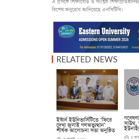
এ প্রসঙ্গে শিক্ষাবোর্ড ও সংশ্লিষ্ট শিক্ষাপ্রত
বিশেষ অনুরোধ জানিয়েছে এনসিটিবি।
RELATED NEWS
গবেষণাপত
ইস্টার্ন ইউনিভার্সিটিতে ‘ফিরে
সাউথ, 
দেখা জুলাই গণঅভ্যুত্থান’
ইউনাইট
শীর্ষক আলোচনা সভা অনুষ্ঠিত
১ অগা
৪ অগাস্ট, ২০২৬