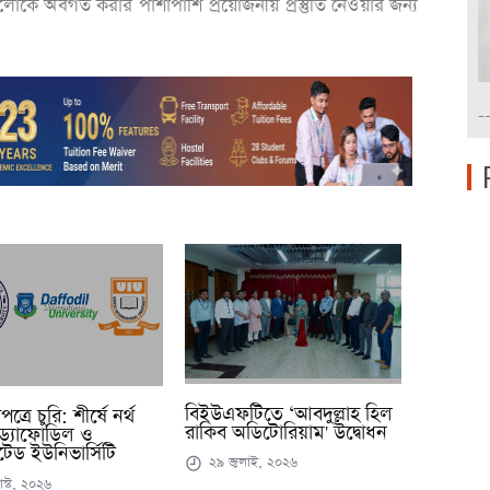
িষ্ঠানগুলোকে অবগত করার পাশাপাশি প্রয়োজনীয় প্রস্তুতি নেওয়ার জন্য
-
বিইউএফটিতে ‘আবদুল্লাহ হিল
্রে চুরি: শীর্ষে নর্থ
রাকিব অডিটোরিয়াম' উদ্বোধন
ড্যাফোডিল ও
েড ইউনিভার্সিটি
২৯ জুলাই, ২০২৬
স্ট, ২০২৬