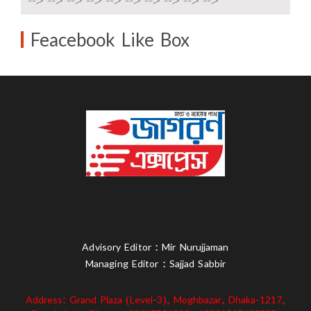
-->
-->
-->
-->
-->
-->
-->
-->
-->
-->
Feacebook Like Box
Advisory Editor : Mir Nurujjaman
Managing Editor : Sajjad Sabbir
Address: Grand Plaza (Level-3), Moghbazar, Dhaka-1217,