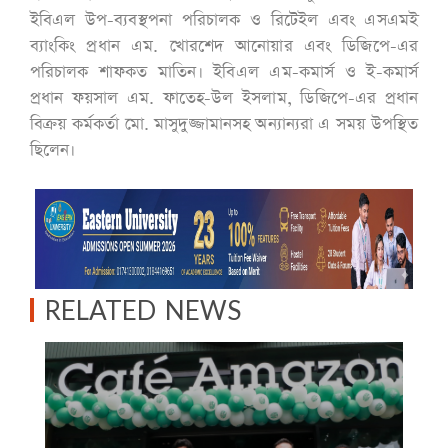
ইবিএল উপ-ব্যবস্থপনা পরিচালক ও রিটেইল এবং এসএমই
ব্যাংকিং প্রধান এম. খোরশেদ আনোয়ার এবং ডিজিপে-এর
পরিচালক শাফকত মাতিন। ইবিএল এম-কমার্স ও ই-কমার্স
প্রধান ফয়সাল এম. ফাতেহ-উল ইসলাম, ডিজিপে-এর প্রধান
বিক্রয় কর্মকর্তা মো. মাসুদুজ্জামানসহ অন্যান্যরা এ সময় উপস্থিত
ছিলেন।
RELATED NEWS