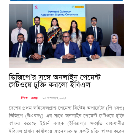
ডিজিপে’র সঙ্গে অনলাইন পেমেন্ট
গেটওয়ে চুক্তি করলো ইবিএল
-
নিউজ
-
ডেস্ক
--
১৩ সেপ্টেম্বর, ২০২৫
দেশের প্রথম লাইসেন্সপ্রাপ্ত পেমেন্ট সিস্টেম অপারেটর (পিএসও)
ডিজিপে (উএবচধু) এর সাথে অনলাইন পেমেন্ট গেটওয়ে চুক্তি
স্বাক্ষর করেছে ইস্টার্ন ব্যাংক (ইবিএল)। সম্প্রতি রাজধানীর
ইবিএল প্রধান কার্যালয়ে এতদসংক্রান্ত একটি চুক্তি স্বাক্ষর করেন