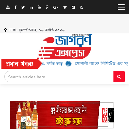
ঢাকা, বৃহস্পতিবার, ০৬ অগাস্ট ২০২৬
প্রধান খবরঃ
যান্ড, মিলবে ৫২% পর্যন্ত ছাড়
সোনালী ব্যাংক লিমিটেড-এর ‘কৃষক কার্ড’ 