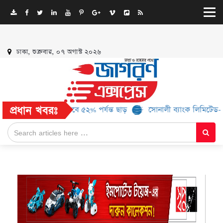
ঢাকা, শুক্রবার, ০৭ অগাস্ট ২০২৬
প্রধান খবরঃ
১৬ ব্র্যান্ড, মিলবে ৫২% পর্যন্ত ছাড়
সোনালী ব্যাংক লিমিটেড-এর ‘কৃষক ক