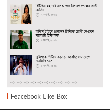
বিটিভির মহাপরিচালক পদে নিয়োগ পেলেন কাজী
জেসিন
৭ অগাস্ট, ২০২৬
অফিস টাইমে প্রাইভেট ক্লিনিকে রোগী দেখছেন
সরকারি চিকিৎসক
৬ অগাস্ট, ২০২৬
পুলিশকে পিটিয়ে রক্তাক্ত করেছি: সমাবেশে
এনসিপি নেতা
৬ অগাস্ট, ২০২৬
-->
-->
-->
-->
-->
-->
-->
-->
-->
-->
Feacebook Like Box