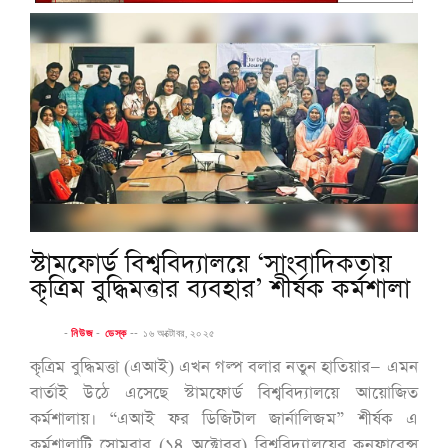
স্টামফোর্ড বিশ্ববিদ্যালয়ে ‘সাংবাদিকতায়
কৃত্রিম বুদ্ধিমত্তার ব্যবহার’ শীর্ষক কর্মশালা
-
নিউজ
-
ডেস্ক
--
১৬ অক্টোবর, ২০২৫
কৃত্রিম বুদ্ধিমত্তা (এআই) এখন গল্প বলার নতুন হাতিয়ার— এমন
বার্তাই উঠে এসেছে স্টামফোর্ড বিশ্ববিদ্যালয়ে আয়োজিত
কর্মশালায়। “এআই ফর ডিজিটাল জার্নালিজম” শীর্ষক এ
কর্মশালাটি সোমবার (১৪ অক্টোবর) বিশ্ববিদ্যালয়ের কনফারেন্স