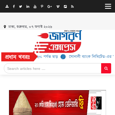
ঢাকা, শুক্রবার, ০৭ অগাস্ট ২০২৬
প্রধান খবরঃ
্যান্ড, মিলবে ৫২% পর্যন্ত ছাড়
সোনালী ব্যাংক লিমিটেড-এর ‘কৃষক কার্ড’