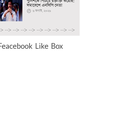
পুলিশকে পিটিয়ে রক্তাক্ত করেছি:
সমাবেশে এনসিপি নেতা
৬ অগাস্ট, ২০২৬
->
-->
-->
-->
-->
-->
-->
-->
-->
-->
Feacebook Like Box