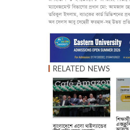
ম্যানেজমেন্ট বিভাগের প্রধান মো: আমজাদ হোস
তরিকুল ইসলাম, ব্যাংকের কার্ড ডিভিশনের প্রধ
অব সেলস আবু সেহেরী ফরহাদ-সহ উভয় প্রতিষ্ঠা
RELATED NEWS
শিক্ষার
এক্সক্ল
বাংলাদেশে এলো থাইল্যান্ডের
আসছে 