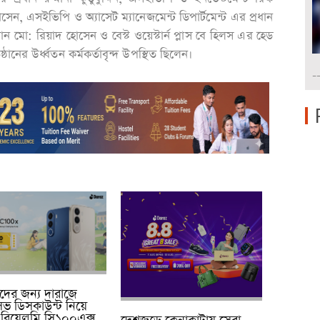
েন, এসইভিপি ও অ্যাসেট ম্যানেজমেন্ট ডিপার্টমেন্ট এর প্রধান
ান মো: রিয়াদ হোসেন ও বেস্ট ওয়েস্টার্ন প্লাস বে হিলস এর হেড
নের উর্ধ্বতন কর্মকর্তাবৃন্দ উপস্থিত ছিলেন।
-
্থীদের জন্য দারাজে
ুসিভ ডিসকাউন্ট নিয়ে
রিয়েলমি সি১০০এক্স