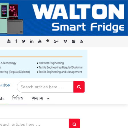
িটেড-এর ‘কৃষক কার্ড’ কর্মসূচির জন্য সুরক্ষিত সংযোগ প্রদান করছে এক্সেনটে
sh
ভিডিও
অন্যান্য