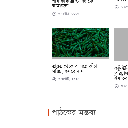
শীর্ষ কফি ব্র্যান্ড ‘ক্যাফে
আমাজন'
৬ অগা
৬ অগাস্ট, ২০২৬
ভারত থেকে আসছে কাঁচা
কমিউনিট
মরিচ, কমবে দাম
পরিচাল
ইমতিয়া
৩ অগাস্ট, ২০২৬
৩ অগা
পাঠকের মন্তব্য