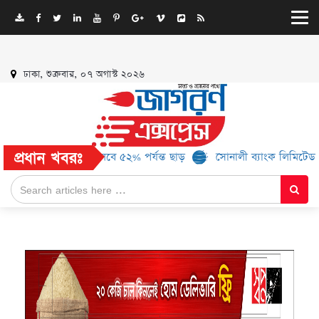
ঢাকা, শুক্রবার, ০৭ অগাস্ট ২০২৬
প্রধান খবরঃ
১৬ ব্র্যান্ড, মিলবে ৫২% পর্যন্ত ছাড়
সোনালী ব্যাংক লিমিটেড-এর ‘কৃষক ক