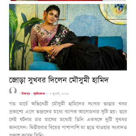
জোড়া সুখবর দিলেন মৌসুমী হামিদ
-
নিজস্ব
-
প্রতিবেদক
--
৫ জুলাই, ২০২৬
গত মার্চে অভিনেত্রী মৌসুমী হামিদের সংসার ভাঙার খবর
প্রকাশ্যে এলে ভক্তদের মধ্যে ব্যাপক আলোচনার সৃষ্টি হয়। তবে
সেই ঘটনার চার মাসের মধ্যেই তিনি একসঙ্গে দুটি সুখবর
জানালেন। দ্বিতীয়বার বিয়ের পাশাপাশি মা হতে যাওয়ার সংবাদও
প্রকাশ করেন তিনি।