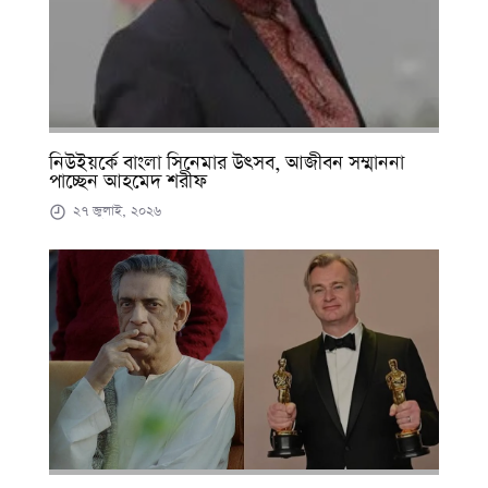
নিউইয়র্কে বাংলা সিনেমার উৎসব, আজীবন সম্মাননা
পাচ্ছেন আহমেদ শরীফ
২৭ জুলাই, ২০২৬