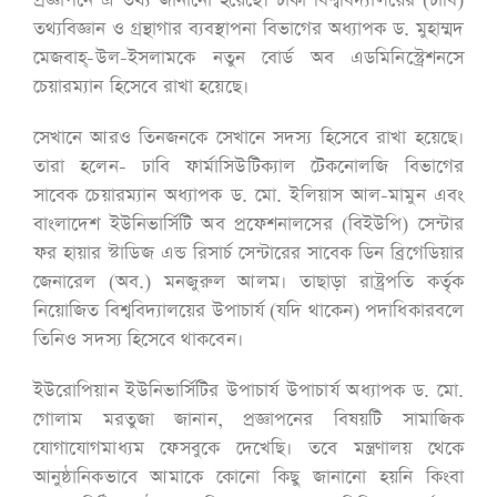
প্রজ্ঞাপনে এ তথ্য জানানো হয়েছে। ঢাকা বিশ্ববিদ্যালয়ের (ঢাবি)
তথ্যবিজ্ঞান ও গ্রন্থাগার ব্যবস্থাপনা বিভাগের অধ্যাপক ড. মুহাম্মদ
মেজবাহ্-উল-ইসলামকে নতুন বোর্ড অব এডমিনিস্ট্রেশনসে
চেয়ারম্যান হিসেবে রাখা হয়েছে।
সেখানে আরও তিনজনকে সেখানে সদস্য হিসেবে রাখা হয়েছে।
তারা হলেন- ঢাবি ফার্মাসিউটিক্যাল টেকনোলজি বিভাগের
সাবেক চেয়ারম্যান অধ্যাপক ড. মো. ইলিয়াস আল-মামুন এবং
বাংলাদেশ ইউনিভার্সিটি অব প্রফেশনালসের (বিইউপি) সেন্টার
ফর হায়ার স্টাডিজ এন্ড রিসার্চ সেন্টারের সাবেক ডিন ব্রিগেডিয়ার
জেনারেল (অব.) মনজুরুল আলম। তাছাড়া রাষ্ট্রপতি কর্তৃক
নিয়োজিত বিশ্ববিদ্যালয়ের উপাচার্য (যদি থাকেন) পদাধিকারবলে
তিনিও সদস্য হিসেবে থাকবেন।
ইউরোপিয়ান ইউনিভার্সিটির উপাচার্য উপাচার্য অধ্যাপক ড. মো.
গোলাম মরতুজা জানান, প্রজ্ঞাপনের বিষয়টি সামাজিক
যোগাযোগমাধ্যম ফেসবুকে দেখেছি। তবে মন্ত্রণালয় থেকে
আনুষ্ঠানিকভাবে আমাকে কোনো কিছু জানানো হয়নি কিংবা