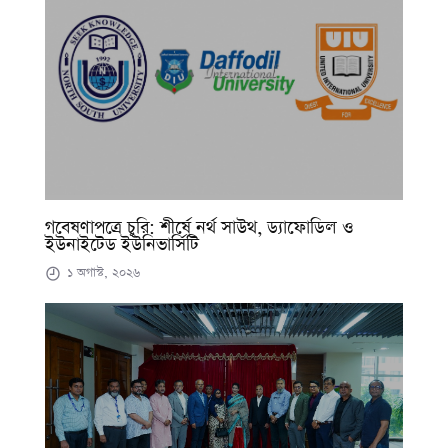
গবেষণাপত্রে চুরি: শীর্ষে নর্থ সাউথ, ড্যাফোডিল ও
ইউনাইটেড ইউনিভার্সিটি
১ অগাস্ট, ২০২৬