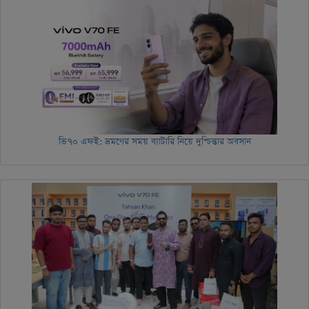
ভি৭০ এফই: ভ্রমণের সময় ব্যাটারি নিয়ে দুশ্চিন্তার অবসান