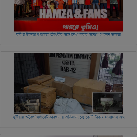
রবি’র উদ্যোগে হামজা চৌধুরীর সঙ্গে দেখা করার সুযোগ পেলেন ভক্তরা
কুষ্টিয়ায় অবৈধ সিগারেট কারখানায় অভিযান, ১৫ কোটি টাকার মালামাল জব্দ