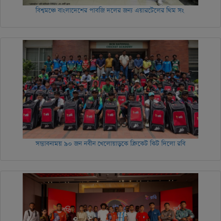
বিশ্বমঞ্চে বাংলাদেশের পাবজি দলের জন্য এয়ারটেলের থিম সং
সম্ভাবনাময় ৯০ জন নবীন খেলোয়াড়কে ক্রিকেট কিট দিলো রবি