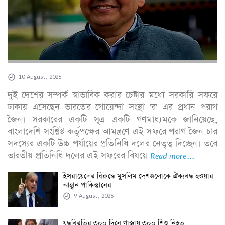
10 August, 2026
দুই দেশের সম্পর্ক স্বাভাবিক করার চেষ্টার মধ্যে সরকারি সফরে
ঢাকায় এসেছেন ভারতের গোয়েন্দা সংস্থা 'র' এর প্রধান পরাগ
জৈন। সরকারের একটি সূত্র একটি গণমাধ্যমকে জানিয়েছে,
বাংলাদেশি সংশ্লিষ্ট কর্তৃপক্ষের আমন্ত্রণে এই সফরে পরাগ জৈন চার
সদস্যের একটি উচ্চ পর্যায়ের প্রতিনিধি দলের নেতৃত্ব দিচ্ছেন। তবে
ভারতীয় প্রতিনিধি দলের এই সফরের বিষয়ে
Read more...
ইসরায়েলের বিরুদ্ধে মুসলিম দেশগুলোকে ঐক্যবদ্ধ হওয়ার
আহ্বান পাকিস্তানের
9 August, 2026
যুদ্ধবিরতির ৩০০ দিনে গাজায় ৩০০ শিশু নিহত