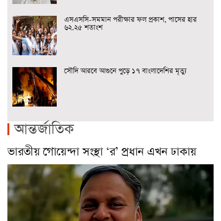
এসএসসি-সমমান পরীক্ষার ফল প্রকাশ, পাসের হার
৬২.২৫ শতাংশ
সৌদি আরবে আগুনে পুড়ে ১৭ বাংলাদেশির মৃত্যু
আন্তর্জাতিক
ভারতীয় গোয়েন্দা সংস্থা ‘র’ প্রধান এখন ঢাকায়