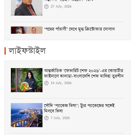
27 July, 2026
‘পথের পাঁচালী’ দেখে মুগ্ধ ক্রিস্টোফার নোলান
26 July, 2026
লাইফস্টাইল
বিশ্বকাপ ফাইনালের মঞ্চ এবার ঢাকায়, মাতাবেন
সঞ্জয় ও প্রীতম
আন্তর্জাতিক ‘ফেভারিট শেফ ২০২৬’-এর কোয়ার্টার
ফাইনালে কানাডা-বাংলাদেশি শেফ মাদিহা তুরশীন
19 July, 2026
14 July, 2026
হ্যারি কেইনও পারলেন না পরীমনির বিয়ে ঠেকাতে
সৌদি ‘প্যাকেজ ভিসা’: ট্যুর প্যাকেজের সঙ্গেই
16 July, 2026
মিলবে ভিসা
7 July, 2026
‘ব্রাজিল চিরকাল আমার হৃদয়ে থাকবে’