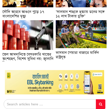
‘সালমান শাহকে হত্যায় ডনের সঙ্গে
সৌদি আরবে আগুনে পুড়ে ১৭
১২ লাখ টাকায় চুক্তি’
বাংলাদেশির মৃত্যু
ভাসমান পেয়ারা বাজারে মার্কিন
তেল আমদানিতে বেসরকারি খাতের
রাষ্ট্রদূত
অংশগ্রহণ, বিশেষ সুবিধা নয়: জ্বালানি
বিভাগ