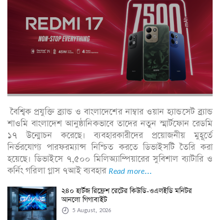
বৈশ্বিক প্রযুক্তি ব্র্যান্ড ও বাংলাদেশের নাম্বার ওয়ান হ্যান্ডসেট ব্র্যান্ড
শাওমি বাংলাদেশ আনুষ্ঠানিকভাবে তাদের নতুন স্মার্টফোন রেডমি
১৭ উন্মোচন করেছে। ব্যবহারকারীদের প্রয়োজনীয় মুহূর্তে
নির্ভরযোগ্য পারফরম্যান্স নিশ্চিত করতে ডিভাইসটি তৈরি করা
হয়েছে। ডিভাইসে ৭,৫০০ মিলিঅ্যাম্পিয়ারের সুবিশাল ব্যাটারি ও
কর্নিং গরিলা গ্লাস ৭আই ব্যবহার
Read more...
২৪০ হার্টজ রিফ্রেশ রেটের কিউডি-ওএলইডি মনিটর
আনলো গিগাবাইট
5 August, 2026