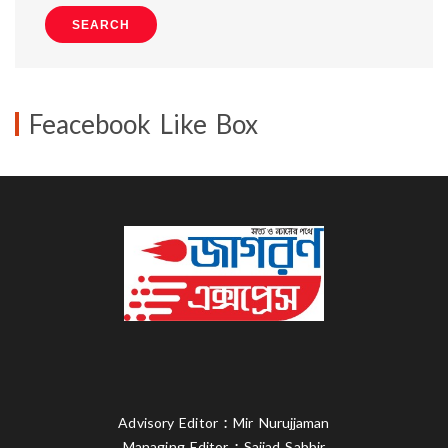
SEARCH
এই গরমে উপভোগ করুন স্কিন ক্যাফে’র 'সান ফান
ডে'
26 April, 2026
Feacebook Like Box
ভোজনরসিকদের জন্য মোহাম্মদপুরে ‘টিফিনবক্স’-
এর নতুন আউটলেট
13 April, 2026
রাজধানীর সোনারগাঁও হোটেলে শুরু হলো তিন
দিনব্যাপী আন্তর্জাতিক পর্যটন মেলা
9 April, 2026
বগুড়া ও খুলনায় ইল্লিয়ীনের মাল্টি-ব্র্যান্ড স্টোরের
যাত্রা শুরু
Advisory Editor : Mir Nurujjaman
15 March, 2026
Managing Editor : Sajjad Sabbir