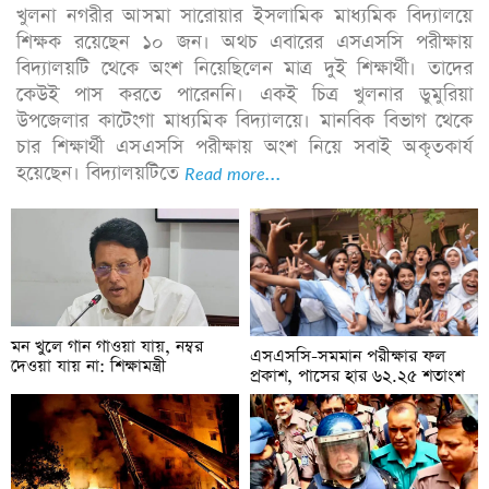
খুলনা নগরীর আসমা সারোয়ার ইসলামিক মাধ্যমিক বিদ্যালয়ে
শিক্ষক রয়েছেন ১০ জন। অথচ এবারের এসএসসি পরীক্ষায়
বিদ্যালয়টি থেকে অংশ নিয়েছিলেন মাত্র দুই শিক্ষার্থী। তাদের
কেউই পাস করতে পারেননি। একই চিত্র খুলনার ডুমুরিয়া
উপজেলার কাটেংগা মাধ্যমিক বিদ্যালয়ে। মানবিক বিভাগ থেকে
চার শিক্ষার্থী এসএসসি পরীক্ষায় অংশ নিয়ে সবাই অকৃতকার্য
হয়েছেন। বিদ্যালয়টিতে
Read more...
মন খুলে গান গাওয়া যায়, নম্বর
এসএসসি-সমমান পরীক্ষার ফল
দেওয়া যায় না: শিক্ষামন্ত্রী
প্রকাশ, পাসের হার ৬২.২৫ শতাংশ