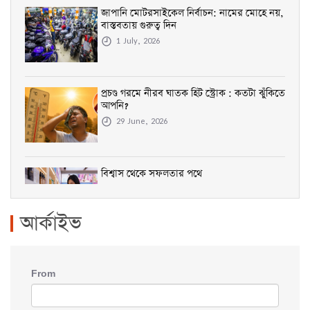
জাপানি মোটরসাইকেল নির্বাচন: নামের মোহে নয়,
6 July, 2026
বাস্তবতায় গুরুত্ব দিন
1 July, 2026
জোড়া সুখবর দিলেন মৌসুমী হামিদ
প্রচণ্ড গরমে নীরব ঘাতক হিট স্ট্রোক : কতটা ঝুঁকিতে
5 July, 2026
আপনি?
29 June, 2026
গোবিন্দের পরকীয়া নিয়ে ভরা মঞ্চে মুখ খুললেন স্ত্রী
বিশ্বাস থেকে সফলতার পথে
29 June, 2026
24 June, 2026
আর্কাইভ
সাশ্রয়ী মূল্যে বিশ্বমানের স্কিনকেয়ার পণ্য নিয়ে
এলো দ্যা সেলেস্টে
From
16 June, 2026