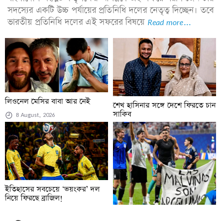
সদস্যের একটি উচ্চ পর্যায়ের প্রতিনিধি দলের নেতৃত্ব দিচ্ছেন। তবে
ভারতীয় প্রতিনিধি দলের এই সফরের বিষয়ে
Read more...
লিওনেল মেসির বাবা আর নেই
শেখ হাসিনার সঙ্গে দেশে ফিরতে চান
সাকিব
8 August, 2026
7 August, 2026
ইতিহাসের সবচেয়ে ‘ভয়ংকর’ দল
নিয়ে ফিরছে ব্রাজিল!
7 August, 2026
আর্জেন্টাইন ক্লাবের জার্সিতেই সেই