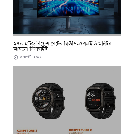
২৪০ হার্টজ রিফ্রেশ রেটের কিউডি-ওএলইডি মনিটর
আনলো গিগাবাইট
৫ অগাস্ট, ২০২৬