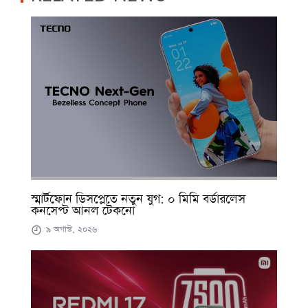
স্মার্টফোন ডিসপ্লেতে নতুন যুগ: ০ মিমি বর্ডারলেস
কনসেপ্ট আনল টেকনো
৯ অগাস্ট, ২০২৬