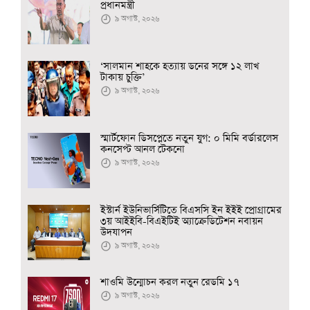
প্রধানমন্ত্রী
৯ অগাস্ট, ২০২৬
‘সালমান শাহকে হত্যায় ডনের সঙ্গে ১২ লাখ
টাকায় চুক্তি’
৯ অগাস্ট, ২০২৬
স্মার্টফোন ডিসপ্লেতে নতুন যুগ: ০ মিমি বর্ডারলেস
কনসেপ্ট আনল টেকনো
৯ অগাস্ট, ২০২৬
ইস্টার্ন ইউনিভার্সিটিতে বিএসসি ইন ইইই প্রোগ্রামের
৩য় আইইবি-বিএইটিই অ্যাক্রেডিটেশন নবায়ন
উদযাপন
৯ অগাস্ট, ২০২৬
শাওমি উন্মোচন করল নতুন রেডমি ১৭
৯ অগাস্ট, ২০২৬