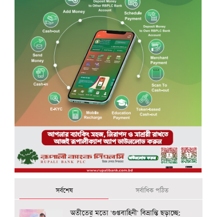
সর্বশেষ
সর্বাধিক পঠিত
অতীতের মতো 'গুপ্তবাহিনী' বিভ্রান্তি ছড়াচ্ছে: