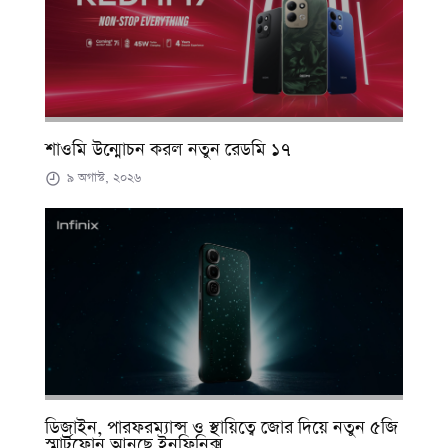
শাওমি উন্মোচন করল নতুন রেডমি ১৭
৯ অগাস্ট, ২০২৬
ডিজাইন, পারফরম্যান্স ও স্থায়িত্বে জোর দিয়ে নতুন ৫জি
স্মার্টফোন আনছে ইনফিনিক্স