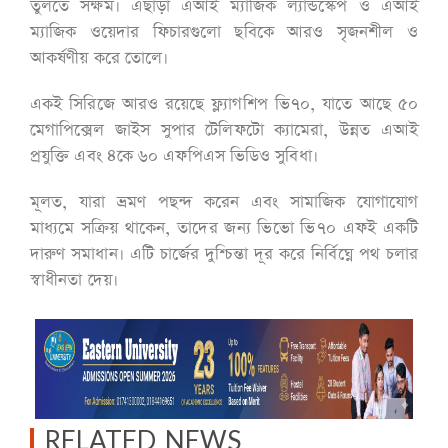
তুলতে সক্ষম। এছাড়া এআই ম্যাজিক ল্যান্ডস্কেপ ও এআই
ম্যাজিক ওয়েদার ফিচারগুলো ছবিকে আরও সৃজনশীল ও
আকর্ষণীয় করে তোলে।
একই সিরিজে আরও রয়েছে ফ্ল্যাগশিপ ভি৭০, যাতে আছে ৫০
মেগাপিক্সেল জাইস সুপার টেলিফটো ক্যামেরা, উন্নত এআই
প্রযুক্তি এবং ৪কে ৬০ এফপিএস ভিডিও সুবিধা।
মূলত, যারা ভ্রমণ পছন্দ করেন এবং সামাজিক যোগাযোগ
মাধ্যমে সক্রিয় থাকেন, তাদের জন্য ভিভো ভি৭০ এফই একটি
দারুণ সমাধান। এটি চার্জের দুশ্চিন্তা দূর করে নির্বিঘ্নে পথ চলার
স্বাধীনতা দেয়।
RELATED NEWS