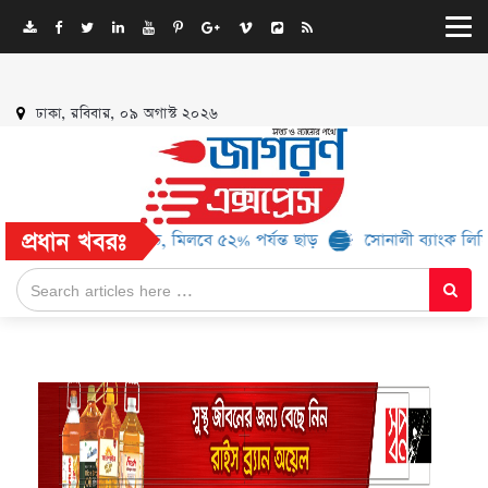
ঢাকা, রবিবার, ০৯ অগাস্ট ২০২৬
প্রধান খবরঃ
ে আরও ১৬ ব্র্যান্ড, মিলবে ৫২% পর্যন্ত ছাড়
সোনালী ব্যাংক লিমিটেড-এর ‘