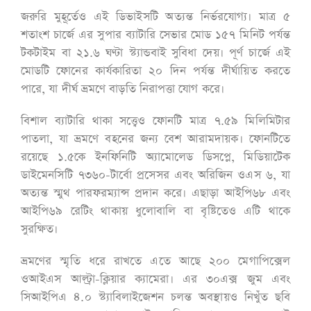
জরুরি মুহূর্তেও এই ডিভাইসটি অত্যন্ত নির্ভরযোগ্য। মাত্র ৫
শতাংশ চার্জে এর সুপার ব্যাটারি সেভার মোড ১৫৭ মিনিট পর্যন্ত
টকটাইম বা ২১.৬ ঘণ্টা স্ট্যান্ডবাই সুবিধা দেয়। পূর্ণ চার্জে এই
মোডটি ফোনের কার্যকারিতা ২০ দিন পর্যন্ত দীর্ঘায়িত করতে
পারে, যা দীর্ঘ ভ্রমণে বাড়তি নিরাপত্তা যোগ করে।
বিশাল ব্যাটারি থাকা সত্ত্বেও ফোনটি মাত্র ৭.৫৯ মিলিমিটার
পাতলা, যা ভ্রমণে বহনের জন্য বেশ আরামদায়ক। ফোনটিতে
রয়েছে ১.৫কে ইনফিনিটি অ্যামোলেড ডিসপ্লে, মিডিয়াটেক
ডাইমেনসিটি ৭৩৬০-টার্বো প্রসেসর এবং অরিজিন ওএস ৬, যা
অত্যন্ত স্মুথ পারফরম্যান্স প্রদান করে। এছাড়া আইপি৬৮ এবং
আইপি৬৯ রেটিং থাকায় ধুলোবালি বা বৃষ্টিতেও এটি থাকে
সুরক্ষিত।
ভ্রমণের স্মৃতি ধরে রাখতে এতে আছে ২০০ মেগাপিক্সেল
ওআইএস আল্ট্রা-ক্লিয়ার ক্যামেরা। এর ৩০এক্স জুম এবং
সিআইপিএ ৪.০ স্ট্যাবিলাইজেশন চলন্ত অবস্থায়ও নিখুঁত ছবি