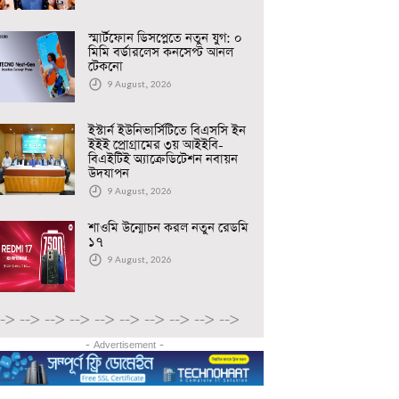
স্মার্টফোন ডিসপ্লেতে নতুন যুগ: ০
মিমি বর্ডারলেস কনসেপ্ট আনল
টেকনো
9 August, 2026
ইস্টার্ন ইউনিভার্সিটিতে বিএসসি ইন
ইইই প্রোগ্রামের ৩য় আইইবি-
বিএইটিই অ্যাক্রেডিটেশন নবায়ন
উদযাপন
9 August, 2026
শাওমি উন্মোচন করল নতুন রেডমি
১৭
9 August, 2026
-->
-->
-->
-->
-->
-->
-->
-->
-->
-->
- Advertisement -