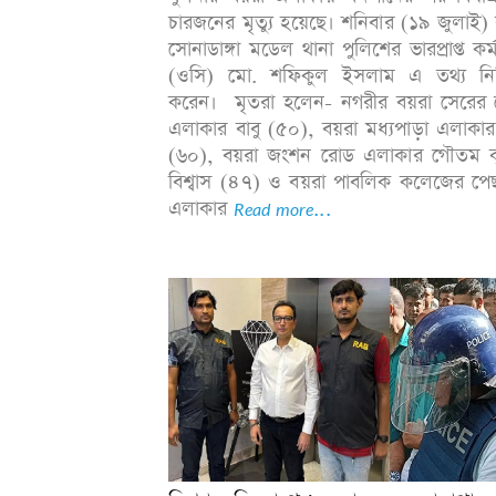
চারজনের মৃত্যু হয়েছে। শনিবার (১৯ জুলাই)
সোনাডাঙ্গা মডেল থানা পুলিশের ভারপ্রাপ্ত কর্ম
(ওসি) মো. শফিকুল ইসলাম এ তথ্য নিশ
করেন। মৃতরা হলেন- নগরীর বয়রা সেরের 
এলাকার বাবু (৫০), বয়রা মধ্যপাড়া এলাকার
(৬০), বয়রা জংশন রোড এলাকার গৌতম ক
বিশ্বাস (৪৭) ও বয়রা পাবলিক কলেজের পে
এলাকার
Read more...