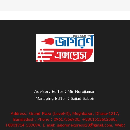
Advisory Editor : Mir Nurujjaman
Managing Editor : Sajjad Sabbir
Address: Grand Plaza (Level-3), Moghbazar, Dhaka-1217,
Bangladesh. Phone : 09617356900, +8801515602588,
+8801914-539094. E-mail: jagoronexpress20@gmail.com, Web: