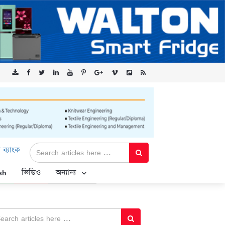
িটেড-এর ‘কৃষক কার্ড’ কর্মসূচির জন্য সুরক্ষিত সংযোগ প্রদান করছে এক্সেনট
sh
ভিডিও
অন্যান্য