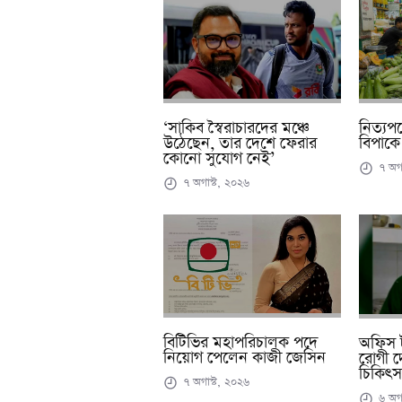
‘সাকিব স্বৈরাচারদের মঞ্চে
নিত্যপ
উঠেছেন, তার দেশে ফেরার
বিপাকে ন
কোনো সুযোগ নেই’
৭ অগা
৭ অগাস্ট, ২০২৬
বিটিভির মহাপরিচালক পদে
অফিস ট
নিয়োগ পেলেন কাজী জেসিন
রোগী দ
চিকিৎ
৭ অগাস্ট, ২০২৬
৬ অগা