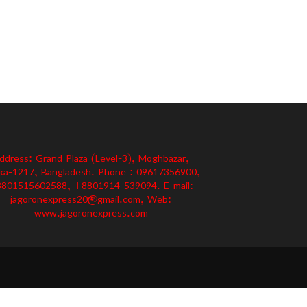
ddress: Grand Plaza (Level-3), Moghbazar,
ka-1217, Bangladesh. Phone : 09617356900,
801515602588, +8801914-539094. E-mail:
jagoronexpress20@gmail.com, Web:
www.jagoronexpress.com
গোপনীয়তা নীতি
শর্তাবলী
বিজ্ঞাপন
যোগাযোগ