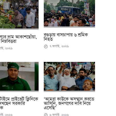
বগুড়ায় বাসচাপায় ৬ শ্রমিক
ণ্যের দাম আকাশছোঁয়া,
নিহত
িম্নবিত্তরা
৭ অগাস্ট, ২০২৬
স্ট, ২০২৬
াইমে প্রাইভেট ক্লিনিকে
‘আমরা কাউকে অসম্মান করতে
েখছেন সরকারি
আসিনি, জনগণের দাবি নিয়ে
সক
এসেছি’
স্ট, ২০২৬
৬ অগাস্ট, ২০২৬