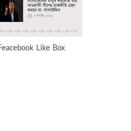
বাংলাদেশের মানুষ কখনোই আর
আওয়ামী লীগের রাজনীতি গ্রহণ
করবে না: সালাউদ্দিন
৭ অগাস্ট, ২০২৬
->
-->
-->
-->
-->
-->
-->
-->
-->
-->
Feacebook Like Box