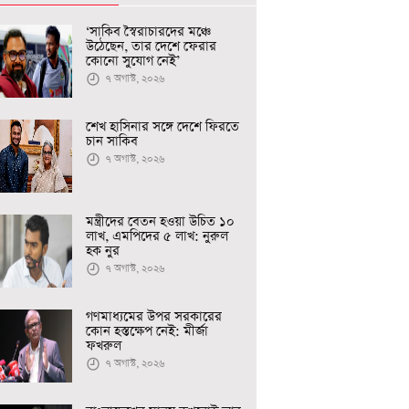
‘সাকিব স্বৈরাচারদের মঞ্চে
উঠেছেন, তার দেশে ফেরার
কোনো সুযোগ নেই’
৭ অগাস্ট, ২০২৬
শেখ হাসিনার সঙ্গে দেশে ফিরতে
চান সাকিব
৭ অগাস্ট, ২০২৬
মন্ত্রীদের বেতন হওয়া উচিত ১০
লাখ, এমপিদের ৫ লাখ: নুরুল
হক নুর
৭ অগাস্ট, ২০২৬
গণমাধ্যমের উপর সরকারের
কোন হস্তক্ষেপ নেই: মীর্জা
ফখরুল
৭ অগাস্ট, ২০২৬