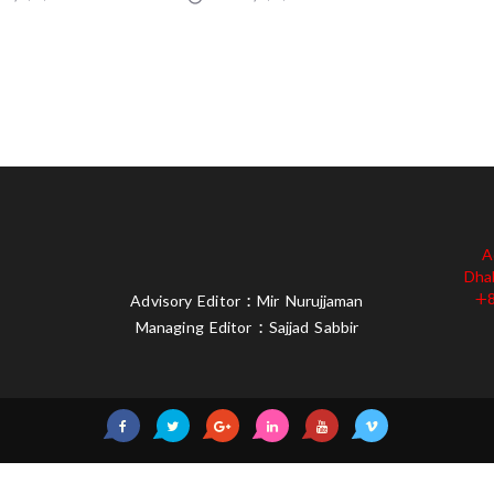
A
Dha
+8
Advisory Editor : Mir Nurujjaman
Managing Editor : Sajjad Sabbir
served 2019
আমাদের সম্পর্কে