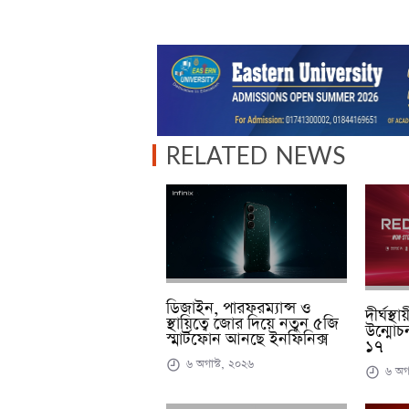
RELATED NEWS
ডিজাইন, পারফরম্যান্স ও
দীর্ঘস্থ
স্থায়িত্বে জোর দিয়ে নতুন ৫জি
উন্মোচ
স্মার্টফোন আনছে ইনফিনিক্স
১৭
৬ অগাস্ট, ২০২৬
৬ অগা