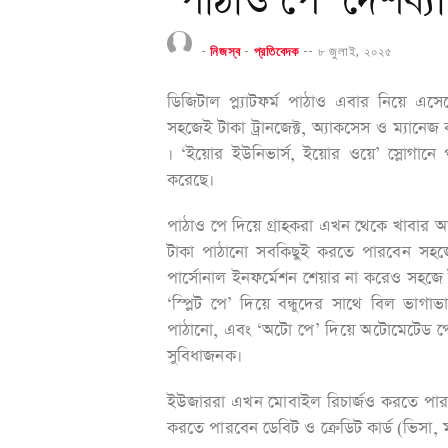
‘পাঠাও পে’ দেশব্
-
নিজস্ব
-
প্রতিবেদক
--
৮ জুলাই, ২০২৫
ডিজিটাল প্ল্যাটফর্ম পাঠাও এবার নিয়ে এস
সহজেই টাকা ট্রানজেক্ট, অ্যাকসেস ও ম্যানেজ
। ‘ইয়োর ইউনিভার্স, ইয়োর ওয়ে’ স্লোগানে
করেছে।
পাঠাও পে দিয়ে গ্রাহকরা এখন থেকে খাবার অর্
টাকা পাঠানো সবকিছুই করতে পারবেন সহজে
পার্সোনাল ইনফর্মেশন শেয়ার না করেও সহজে
‘স্প্লিট পে’ দিয়ে বন্ধুদের সাথে বিল ভাগা
পাঠানো, এবং ‘অটো পে’ দিয়ে অটোমেটেড পেমে
সুবিধাজনক।
ইউজাররা এখন মোবাইল রিচার্জও করতে পারব
করতে পারবেন ডেবিট ও ক্রেডিট কার্ড (ভিসা, 