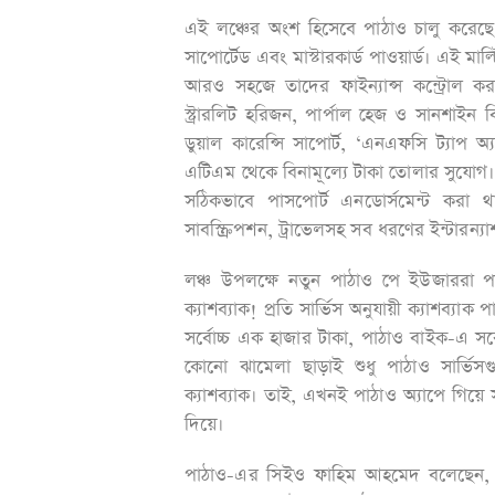
এই লঞ্চের অংশ হিসেবে পাঠাও চালু করেছে পা
সাপোর্টেড এবং মাস্টারকার্ড পাওয়ার্ড। এই মা
আরও সহজে তাদের ফাইন্যান্স কন্ট্রোল ক
স্ট্রারলিট হরিজন, পার্পাল হেজ ও সানশাইন ব
ডুয়াল কারেন্সি সাপোর্ট, ‘এনএফসি ট্যাপ অ্
এটিএম থেকে বিনামূল্যে টাকা তোলার সুযোগ। মা
সঠিকভাবে পাসপোর্ট এনডোর্সমেন্ট করা 
সাবস্ক্রিপশন, ট্রাভেলসহ সব ধরণের ইন্টারন্য
লঞ্চ উপলক্ষে নতুন পাঠাও পে ইউজাররা পাচ
ক্যাশব্যাক! প্রতি সার্ভিস অনুযায়ী ক্যাশব্যা
সর্বোচ্চ এক হাজার টাকা, পাঠাও বাইক-এ সর্
কোনো ঝামেলা ছাড়াই শুধু পাঠাও সার্ভ
ক্যাশব্যাক। তাই, এখনই পাঠাও অ্যাপে গিয়
দিয়ে।
পাঠাও-এর সিইও ফাহিম আহমেদ বলেছেন, পাঠা