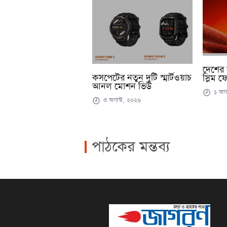
দেশের 
কসপেটের নতুন দুটি স্মার্টওয়াচ
স্লিম ফ
আনল মোশন ভিউ
১ অগা
৩ অগাস্ট, ২০২৬
পাঠকের মন্তব্য