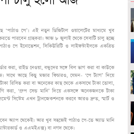
যাপী চালু হলো আজ
েছে ‘পাঠাও পে’। এই নতুন ডিজিটাল ওয়ালেটের মাধ্যমে খুব
 করতে পারবেন গ্রাহকরা। আজ ৮ জুলাই থেকে সেবাটি চালু হচ্ছে
 পাঠাও পে ইনোভেশন, সিকিউরিটি ও লাইফস্টাইলকে একত্রিত
ডার করা, রাইড নেওয়া, বন্ধুদের সঙ্গে বিল ভাগ করা বা কাউকে
। সাথে আছে কিছু মজার ফিচারও, যেমন- ‘পে ট্যাগ’ দিয়ে
 টাকা রিসিভ করা বা অনেকের কাছ থেকে একসাথে টাকা তোলা,
ভাগি করা, ‘গ্রুপ সেন্ড মানি’ দিয়ে একসঙ্গে অনেকজনকে টাকা
ন্ট সিস্টেম এখন ট্রানজেকশনকে করবে আরও দ্রুত, স্মার্ট ও
েন অ্যাপ থেকেই। আর খুব সহজেই পাঠাও পে-তে অ্যাড মানি
মাস্টারকার্ড ও এএমইএক্স) বা নগদ থেকে।