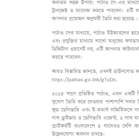
অন্যতম সহজ উপায়। পাঠাও পে-এর মাধ্যমে
ট্রানজেক্ট ও ম্যানেজ করতে পারবেন। এটি ব
আপনার প্রয়োজন অনুযায়ী তৈরি করা হয়েছে ।
পাঠাও পের মাধ্যমে, পাঠাও ইউজারদের হাতে 
এবং প্রযুক্তির মাধ্যমে লাখো মানুষের ক্ষম
ডিজিটাল ওয়ালেট নয়, এটি আপনার ফাইন্যা
করতে পারবেন।
আরও বিস্তারিত জানতে, এখনই ডাউনলোড কর
https://pathao.go.link/gTuDn.
২০১৫ সালে প্রতিষ্ঠিত পাঠাও, এমন একটি ডি
সুযোগ তৈরি করে দেওয়ার পাশাপাশি সবার দৈ
ফুড ডেলিভারি এবং ই-কমার্স লজিস্টিকসে পাঠ
লাখ ড্রাইভার ও ডেলিভারি এজেন্ট, ২ লাখ মার
প্ল্যাটফর্মটি বাংলাদেশে ৫ লাখেরও বেশি
উল্লেখযোগ্য অবদান রাখছে।