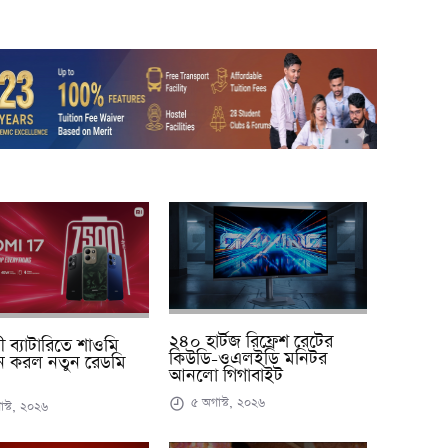
২৪০ হার্টজ রিফ্রেশ রেটের
ায়ী ব্যাটারিতে শাওমি
কিউডি-ওএলইডি মনিটর
ন করল নতুন রেডমি
আনলো গিগাবাইট
৫ অগাস্ট, ২০২৬
স্ট, ২০২৬