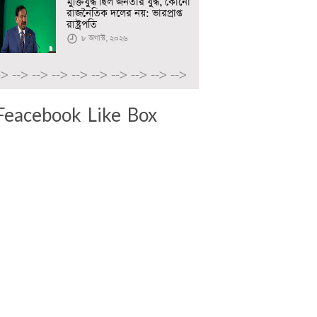
মুক্তিযুদ্ধ ছিল জনতার যুদ্ধ, কোনো
রাজনৈতিক দলের নয়: ভারপ্রাপ্ত
রাষ্ট্রপতি
৮ অগাস্ট, ২০২৬
->
-->
-->
-->
-->
-->
-->
-->
-->
-->
Feacebook Like Box