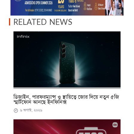
RELATED NEWS
ডিজাইন, পারফরম্যান্স ও স্থায়িত্বে জোর দিয়ে নতুন ৫জি
স্মার্টফোন আনছে ইনফিনিক্স
৬ অগাস্ট, ২০২৬