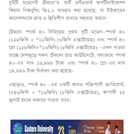
দুইটি মডেলেই টেকনো’র স্মার্ট নেটওয়ার্ক অপটিমাইজেশন
ফিচার লিঙ্কবুমিং ভি১.০ ব্যবহার করা হয়েছে; যা ইউজারের
কানেকশনকে দ্রুত ও স্থিতিশীল রাখতে সহায়তা করবে।
টেকনো স্পার্ক ৪০ সিরিজের প্রথম দুটি মডেল—স্পার্ক ৪০
(১২৮জিবি + *১২জিবি) (৬জিবি এক্সটেন্ডেড) এবং স্পার্ক ৪০
প্রো (১২৮জিবি+*১৬জিবি) (৮জিবি এক্সটেন্ডেড) —এখন পাওয়া
যাচ্ছে দেশজুড়ে সকল টেকনো ব্রান্ড আউটলেটে, যথাক্রমে স্পার্ক
৪০-এর দাম ১৩,৯৯৯ টাকা এবং স্পার্ক ৪০ প্রো-এর দাম
১৯,৯৯৯ টাকা নির্ধারণ করা হয়েছে।
এছাড়াও, স্পার্ক ৪০ -এর একটি আরও শক্তিশালী ভ্যারিয়েন্ট,
(২৫৬জিবি + *১৬জিবি) (৮জিবি এক্সটেন্ডেড), আগামী ১৫
জুলাই থেকে বাজারে পাওয়া যাবে।