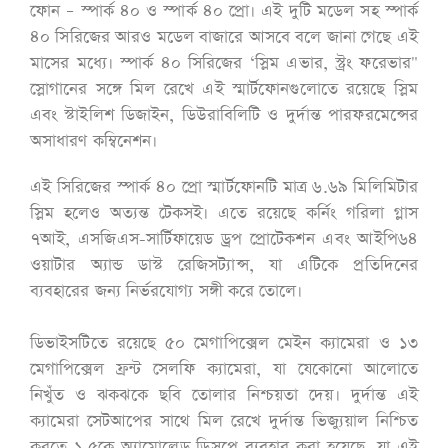
ফোন – স্পার্ক ৪০ ও স্পার্ক ৪০ প্রো। এই দুটি মডেল সহ স্পার্ক
৪০ সিরিজের আরও মডেল বাজারে আসবে বলে জানা গেছে এই
মাসের মধ্যে। স্পার্ক ৪০ সিরিজের ‘স্লিম এভার, স্ট্রং ফরেভার"
স্লোগানের সঙ্গে মিল রেখে এই স্মার্টফোনগুলোতে রয়েছে স্লিম
এবং স্টাইলিশ ডিজাইন, ডিউরাবিলিটি ও দুর্দান্ত পারফরমেন্সের
অসাধারণ কম্বিনেশন।
এই সিরিজের স্পার্ক ৪০ প্রো স্মার্টফোনটি মাত্র ৬.৬৯ মিলিমিটার
স্লিম হলেও অত্যন্ত টেকসই। এতে রয়েছে কর্নিং গরিলা গ্লাস
৭আই, এসজিএস-সার্টিফায়েড ড্রপ প্রোটেকশন এবং আইপি৬৪
ওয়াটার অ্যান্ড ডাস্ট রেজিসট্যান্স, যা এটিকে প্রতিদিনের
ব্যবহারের জন্য নির্ভরযোগ্য সঙ্গী করে তোলে।
ডিভাইসটিতে রয়েছে ৫০ মেগাপিক্সেল মেইন ক্যামেরা ও ১৩
মেগাপিক্সেল ফ্রন্ট সেলফি ক্যামেরা, যা যেকোনো আলোতে
নিখুঁত ও ঝকঝকে ছবি তোলার নিশ্চয়তা দেয়। দুর্দান্ত এই
ক্যামেরা সেটআপের সাথে মিল রেখে দুর্দান্ত ভিজ্যুয়াল নিশ্চিত
করতে ১.৫কে অ্যামোলেড ডিসপ্লে ব্যবহার করা হয়েছে, যা এই