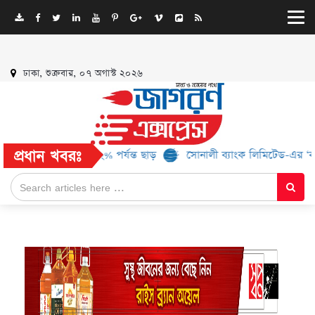
ঢাকা, শুক্রবার, ০৭ অগাস্ট ২০২৬
প্রধান খবরঃ
্যান্ড, মিলবে ৫২% পর্যন্ত ছাড়
সোনালী ব্যাংক লিমিটেড-এর ‘কৃষক কার্ড’