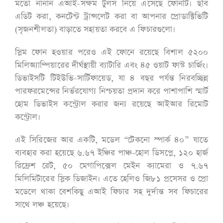
মতো নানান এআই-সক্ষম টুলস নিয়ে এসেছে ফোনটি। ছবি
এডিট করা, কনটেন্ট ট্রান্সলেট করা বা আপনার প্রোডাক্টিভিটি
(সৃজনশীলতা) বাড়াতে সহায়তা করবে এ ফিচারগুলো।
স্লিম ফোন হওয়ার পরেও এই ফোনে রয়েছে বিশাল ৫২০০
মিলিঅ্যাম্পিয়ারের দীর্ঘস্থায়ী ব্যাটারি এবং ৪৫ ওয়াট ফাস্ট চার্জিং।
ডিভাইসটি টিইউভি-সার্টিফায়েড, যা ৪ বছর পর্যন্ত নিরবচ্ছিন্ন
পারফরমেন্সের নির্ভরযোগ্য নিশ্চয়তা প্রদান করে পাশাপাশি স্মার্ট
হোম ডিভাইস কন্ট্রোল করার জন্য রয়েছে আইআর রিমোট
কন্ট্রোল।
এই সিরিজের আর একটি, মডেল “টেকনো স্পার্ক ৪০” যাতে
ব্যবহার করা হয়েছে ৬.৬৭ ইঞ্চির পাঞ্চ-হোল ডিসপ্লে, ১২০ হার্জ
রিফ্রেশ রেট, ৫০ মেগাপিক্সেল মেইন ক্যামেরা ও ৭.৬৭
মিলিমিটারের স্লিক ডিজাইন। এতে হেলিও জি৮১ প্রসেসর ও প্রো
মডেলে থাকা বেশকিছু এআই ফিচার সহ দুর্দান্ত সব ফিচারের
সাথে লঞ্চ হয়েছে।