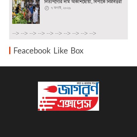
নিত্যপণ্যের দাম আকাশছোঁয়া, বিপাকে নিম্নবিত্তরা
৭ অগাস্ট, ২০২৬
-->
-->
-->
-->
-->
-->
-->
-->
-->
-->
Feacebook Like Box