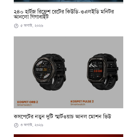
২৪০ হার্টজ রিফ্রেশ রেটের কিউডি-ওএলইডি মনিটর
আনলো গিগাবাইট
৫ অগাস্ট, ২০২৬
কসপেটের নতুন দুটি স্মার্টওয়াচ আনল মোশন ভিউ
৩ অগাস্ট, ২০২৬