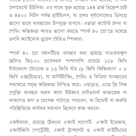
সেগমেন্টে ইউনিক। এর সাথে যুক্ত হয়েছে ১৪৪ হার্জ রিফ্রেশ রেট
ও ৪৫০০ নিটস পর্যন্ত ব্রাইটনেস, যা প্রখর সূর্যালোকেও ডিসপ্লে
ভালো ভাবে ব্যবহারের উপযুক্ত রাখবে। এছাড়া কন্টেন্ট দেখা বা
গেমিং অভিজ্ঞতা আরও ভালো করতে স্পার্ক ৪০ প্রো’তে রয়েছে
ডলবি অ্যাটমোস ডুয়েল স্টেরিও স্পিকার।
স্পার্ক ৪০ প্রো ফোনটিতে ব্যবহার করা হয়েছে পাওয়ারফুল
হেলিও জি১০০ প্রসেসরস পাশাপাশি রয়েছে ১২৮ জিবি
ইন্টারনাল স্টোরেজ ও ১৬ জিবি র্যাম (৮ জিবি ফিজিক্যাল + ৮
জিবি এক্সটেন্ডেড), যা মাল্টিটাস্কিং, গেমিং ও মিডিয়া ব্যবহারের
সবক্ষেত্রে সমৃদ্ধ অভিজ্ঞতা নিশ্চিত করে। এছাড়াও, এতে ফ্রি লিঙ্ক
প্রযুক্তি ব্যবহার করার ফলে ইউজার নেটওয়ার্ক কাভারেজ না
থাকলেও কল ও মেসেজ পাঠাতে পারবেন; যা রিমোট বা জরুরি
পরিস্থিতিতে কার্যকর সমাধান হিসেবে কাজ করবে।
একইসাথে, রয়েছে টেকনো এআই সাপোর্ট- এআই ইরেজার,
এআইজিসি পোর্ট্রেইট, এআই ট্রান্সলেট ও এআই রাইটিংয়ের