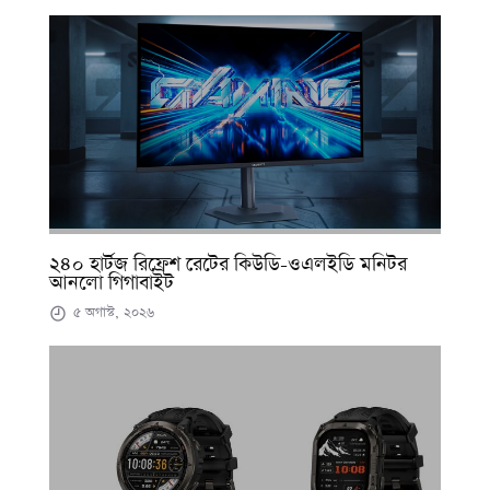
২৪০ হার্টজ রিফ্রেশ রেটের কিউডি-ওএলইডি মনিটর
আনলো গিগাবাইট
৫ অগাস্ট, ২০২৬