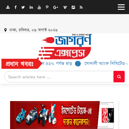
ঢাকা, রবিবার, ০৯ অগাস্ট ২০২৬
প্রধান খবরঃ
৬ ব্র্যান্ড, মিলবে ৫২% পর্যন্ত ছাড়
সোনালী ব্যাংক লিমিটেড-এর ‘কৃষক কা