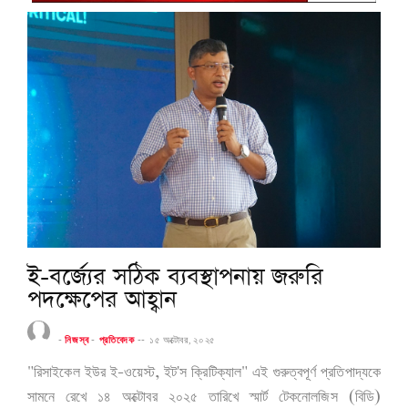
ই-বর্জ্যের সঠিক ব্যবস্থাপনায় জরুরি
পদক্ষেপের আহ্বান
-
নিজস্ব
-
প্রতিবেদক
--
১৫ অক্টোবর, ২০২৫
"
-
,
'
"
রিসাইকেল
ইউর
ই
ওয়েস্ট
ইট
স
ক্রিটিক্যাল
এই
গুরুত্বপূর্ণ
প্রতিপাদ্যকে
(
)
সামনে
রেখে
১৪
অক্টোবর
২০২৫
তারিখে
স্মার্ট
টেকনোলজিস
বিডি