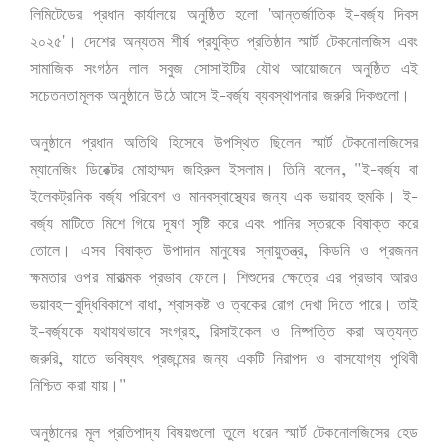
'
-
লিমিটেডের
প্রধান
কার্যালয়ে
অনুষ্ঠিত
হলো
আন্তর্জাতিক
ই
বর্জ্য
দিবস
'
২০২৫
।
দেশের
অন্যতম
শীর্ষ
প্রযুক্তি
প্রতিষ্ঠান
স্মার্ট
টেকনোলজিস
এবং
সামাজিক
সংগঠন
লাল
সবুজ
সোসাইটির
যৌথ
আয়োজনে
অনুষ্ঠিত
এই
-
সচেতনতামূলক
অনুষ্ঠানে
উঠে
আসে
ই
বর্জ্য
ব্যবস্থাপনার
জরুরি
দিকগুলো।
অনুষ্ঠানে
প্রধান
অতিথি
হিসেবে
উপস্থিত
ছিলেন
স্মার্ট
টেকনোলজিসের
, "
-
ম্যানেজিং
ডিরেক্টর
মোহাম্মদ
জহিরুল
ইসলাম।
তিনি
বলেন
ই
বর্জ্য
বা
-
ইলেকট্রনিক
বর্জ্য
পরিবেশ
ও
মানবস্বাস্থ্যের
জন্য
এক
ভয়াবহ
হুমকি।
ই
বর্জ্য
মাটিতে
মিশে
গিয়ে
দূষণ
সৃষ্টি
করে
এবং
পানির
স্তরকে
বিষাক্ত
করে
,
তোলে।
এসব
বিষাক্ত
উপাদান
মানুষের
স্নায়ুতন্ত্র
কিডনি
ও
প্রজনন
ক্ষমতার
ওপর
মারাত্মক
প্রভাব
ফেলে।
শিশুদের
ক্ষেত্রে
এর
প্রভাব
আরও
—
,
ভয়াবহ
বুদ্ধিবিকাশে
বাধা
শ্বাসকষ্ট
ও
ত্বকের
রোগ
দেখা
দিতে
পারে।
তাই
-
,
ই
বর্জ্যকে
যথাযথভাবে
সংগ্রহ
রিসাইকেল
ও
নিষ্পত্তি
করা
অত্যন্ত
,
জরুরি
যাতে
ভবিষ্যৎ
প্রজন্মের
জন্য
একটি
নিরাপদ
ও
বাসযোগ্য
পৃথিবী
"
নিশ্চিত
করা
যায়।
অনুষ্ঠানের
মূল
প্রতিপাদ্য
বিষয়গুলো
তুলে
ধরেন
স্মার্ট
টেকনোলজিসের
হেড