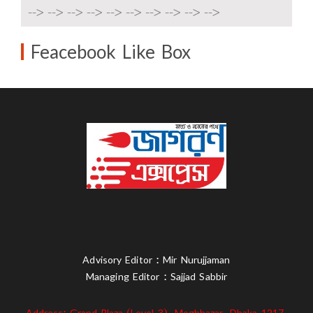
-->
-->
-->
-->
-->
-->
-->
-->
-->
-->
Feacebook Like Box
Advisory Editor : Mir Nurujjaman
Managing Editor : Sajjad Sabbir
Address: Grand Plaza (Level-3), Moghbazar, Dhaka-1217,