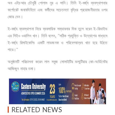
-
অব
এইচআর
চৌধুরী
গোলাম
নুর
এ
সানি।
তিনি
ই
বর্জ্য
ব্যবস্থাপনায়
কর্পোরেট
জবাবদিহিতা
এবং
কর্মীদের
সচেতনতা
বৃদ্ধির
প্রয়োজনীয়তার
ওপর
জোর
দেন।
-
-
ই
বর্জ্য
ব্যবস্থাপনা
নিয়ে
ব্যবসায়িক
সম্ভাবনার
দিক
তুলে
ধরেন
ই
রিভাইভ
, "
এর
সিইও
ওয়ালিদ
খান।
তিনি
বলেন
সঠিক
প্রযুক্তি
ও
উদ্যোগের
মাধ্যমে
-
ই
বর্জ্য
রিসাইকেলিং
একটি
লাভজনক
ও
পরিবেশবান্ধব
খাত
হয়ে
উঠতে
"
পারে।
-
অনুষ্ঠানটি
পরিচালনা
করেন
লাল
সবুজ
সোসাইটির
ভলান্টিয়ার
কো
অর্ডিনেটর
আজিজুন
নাহার
তমা।
RELATED NEWS