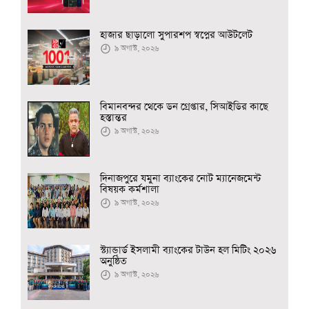
হাজার ছাড়ালো সুপারশপ স্বপ্নের আউটলেট
৯ অগাস্ট, ২০২৬
বিমানবন্দর থেকে ডন গ্রেপ্তার, সিআইডির কাছে
হস্তান্তর
৯ অগাস্ট, ২০২৬
দিনাজপুরে যমুনা ব্যাংকের নোট ম্যানেজমেন্ট
বিষয়ক কর্মশালা
৯ অগাস্ট, ২০২৬
স্ট্যান্ডার্ড ইসলামী ব্যাংকের টাউন হল মিটিং ২০২৬
অনুষ্ঠিত
৯ অগাস্ট, ২০২৬