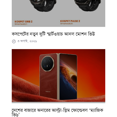
কসপেটের নতুন দুটি স্মার্টওয়াচ আনল মোশন ভিউ
৩ অগাস্ট, ২০২৬
দেশের বাজারে অনারের আল্ট্রা-স্লিম ফোল্ডেবল ‘ম্যাজিক
ভি৬’