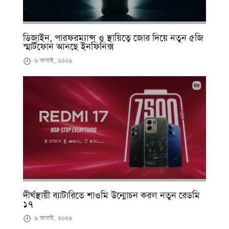
ডিজাইন, পারফরম্যান্স ও স্থায়িত্বে জোর দিয়ে নতুন ৫জি
স্মার্টফোন আনছে ইনফিনিক্স
৬ অগাস্ট, ২০২৬
দীর্ঘস্থায়ী ব্যাটারিতে শাওমি উন্মোচন করল নতুন রেডমি
১৭
৬ অগাস্ট, ২০২৬