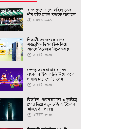
বাংলাদেশে এলো থাইল্যান্ডের
শীর্ষ কফি ব্র্যান্ড ‘ক্যাফে আমাজন'
৬ অগাস্ট, ২০২৬
শিক্ষার্থীদের জন্য দারাজে
এক্সক্লুসিভ ডিসকাউন্ট নিয়ে
আসছে রিয়েলমি সি১০০এক্স
৬ অগাস্ট, ২০২৬
দেশজুড়ে কেনাকাটায় সেরা
অফার ও ডিসকাউন্ট নিয়ে এলো
দারাজ ৮.৮ গ্রেট ৮ সেল
৬ অগাস্ট, ২০২৬
ডিজাইন, পারফরম্যান্স ও স্থায়িত্বে
জোর দিয়ে নতুন ৫জি স্মার্টফোন
আনছে ইনফিনিক্স
৬ অগাস্ট, ২০২৬