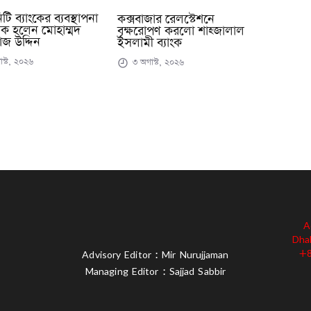
ি ব্যাংকের ব্যবস্থাপনা
কক্সবাজার রেলস্টেশনে
ক হলেন মোহাম্মদ
বৃক্ষরোপণ করলো শাহ্জালাল
জ উদ্দিন
ইসলামী ব্যাংক
স্ট, ২০২৬
৩ অগাস্ট, ২০২৬
A
Dha
+8
Advisory Editor : Mir Nurujjaman
Managing Editor : Sajjad Sabbir