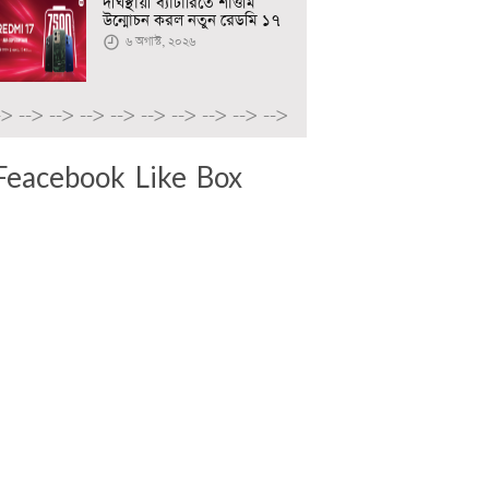
দীর্ঘস্থায়ী ব্যাটারিতে শাওমি
উন্মোচন করল নতুন রেডমি ১৭
৬ অগাস্ট, ২০২৬
->
-->
-->
-->
-->
-->
-->
-->
-->
-->
Feacebook Like Box