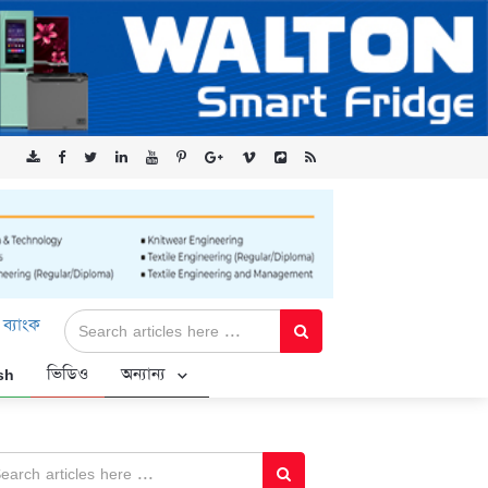
মিটেড-এর ‘কৃষক কার্ড’ কর্মসূচির জন্য সুরক্ষিত সংযোগ প্রদান করছে এক্সেনট
sh
ভিডিও
অন্যান্য