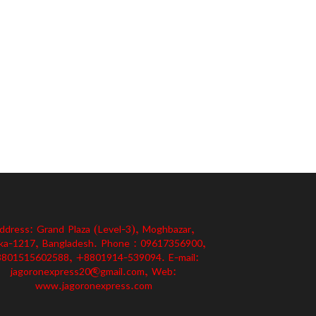
ddress: Grand Plaza (Level-3), Moghbazar,
ka-1217, Bangladesh. Phone : 09617356900,
801515602588, +8801914-539094. E-mail:
jagoronexpress20@gmail.com, Web:
www.jagoronexpress.com