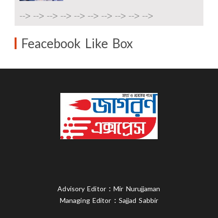
-->
-->
-->
-->
-->
-->
-->
-->
-->
-->
Feacebook Like Box
Advisory Editor : Mir Nurujjaman
Managing Editor : Sajjad Sabbir