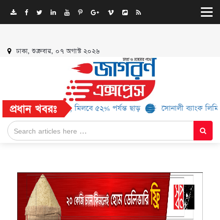
ঢাকা, শুক্রবার, ০৭ অগাস্ট ২০২৬
প্রধান খবরঃ
ামে আরও ১৬ ব্র্যান্ড, মিলবে ৫২% পর্যন্ত ছাড়
সোনালী ব্যাংক লিমিটেড-এর