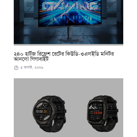
২৪০ হার্টজ রিফ্রেশ রেটের কিউডি-ওএলইডি মনিটর
আনলো গিগাবাইট
৫ অগাস্ট, ২০২৬