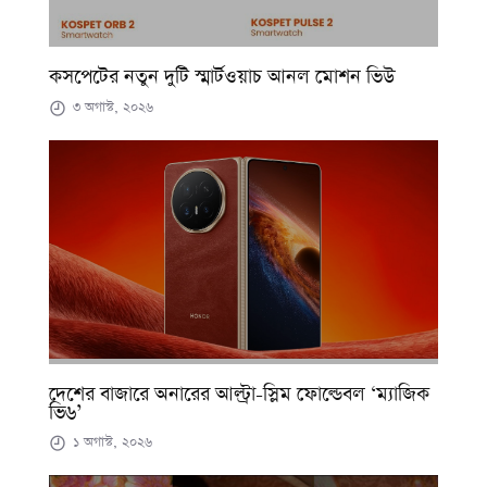
কসপেটের নতুন দুটি স্মার্টওয়াচ আনল মোশন ভিউ
৩ অগাস্ট, ২০২৬
দেশের বাজারে অনারের আল্ট্রা-স্লিম ফোল্ডেবল ‘ম্যাজিক
ভি৬’
১ অগাস্ট, ২০২৬