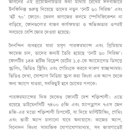
জীবনের এই প্রয়োজনীয়তার কথা মাথায় রেখেই ঈদবাজারে
ইনফিনিক্স গুরুত্ব দিয়েছে তাদের নতুন ‘নোট ৬০ সিরিজ’ এবং
‘হট ৭০’ ফোনে। কেবল কাগজের কলমে স্পেসিফিকেশন না
বাড়িয়ে, ফোনগুলোর বাস্তব কার্যক্ষমতা ও অভিজ্ঞতার ওপরই
সবচেয়ে বেশি জোর দেওয়া হয়েছে।
দৈনন্দিন ব্যবহারে যারা মসৃণ পারফরম্যান্স এবং প্রিমিয়াম
আমেজ চান, তাদের জন্যই তৈরি হয়েছে ‘নোট ৬০ সিরিজ’।
ফোনটির ১৪৪ হার্টজ রিফ্রেশ রেটের ১.৫-কে অ্যামোলেড ডিসপ্লে
স্ক্রলিং, ভিডিও স্ট্রিমিং এবং গেমিংকে করবে দারুণ স্বাচ্ছন্দ্যময়।
ভিডিও দেখা, সোশ্যাল মিডিয়া স্ক্রল করা কিংবা এক অ্যাপ থেকে
অন্য অ্যাপে যাওয়া, সবকিছুই হবে চোখের পলকে।
পারফরম্যান্সের দিক থেকেও ফোনটি বেশ শক্তিশালী। এতে
রয়েছে ডাইমেনসিটি ৭৪০০ ৫জি এবং স্ন্যাপড্রাগন ৭এস জেন
৪জি-এর মতো শক্তিশালী চিপসেট, যা দিয়ে মাল্টিটাস্কিং, গেমিং
এবং ভারী অ্যাপ চালানো যাবে অনায়াসে। কাজের অ্যাপ,
বিনোদন কিংবা সামাজিক যোগাযোগমাধ্যম, সব জায়গাতেই