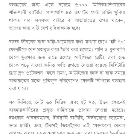
ব্যবহারের জন্য এতে রয়েছে ৬০০০ মিলিঅ্যাম্পিয়ারের
শক্তিশালী ব্যাটারি। পাশাপাশি ৪৫ ওয়াটের ফাস্ট চার্জিং সুবিধা
থাকায় যারা সবসময় বাইরে বা যাতায়াতের ওপর থাকেন,
তাদের জন্য এটি বেশ সুবিধাজনক হবে।
বাস্তব জীবনের নানা ঝক্কি-ঝামেলার কথা মাথায় রেখে ‘হট ৭০’
ফোনটিকে বেশ মজবুত করে তৈরি করা হয়েছে। পানি ও ধুলাবালি
থেকে সুরক্ষার জন্য এতে রয়েছে আইপি৬৫ রেটিং এবং হাত
থেকে পড়ে যাওয়া জনিত ক্ষতি রুখতে দেওয়া হয়েছে মিলিটারি
গ্রেড ড্রপ প্রটেকশন। ফলে ভ্রমণ, আউটডোর কাজ বা ব্যস্ত সময়ে
যাতায়াতের মতো প্রতিকূল পরিবেশেও ফোনটি নিশ্চিন্তে ব্যবহার
করা যাবে।
সব মিলিয়ে, নোট ৬০ সিরিজ এবং হট ৭০, উভয় ফোনেই
ব্যবহারকারীদের প্রকৃত চাহিদাকে প্রাধান্য দেওয়া হয়েছে।
চমৎকার পারফরম্যান্স, দীর্ঘস্থায়ী ব্যাটারি, নির্ভরযোগ্য ক্যামেরা,
দ্রুত চার্জিং এবং টেকসই ডিজাইনের এই ফোনগুলো কেবল
কাগজে-কলমে চমক দেখানোর জন্য নয়, বরং মানুষের দৈনন্দিন