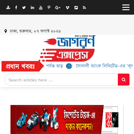
ঢাকা, শুক্রবার, ০৭ অগাস্ট ২০২৬
প্রধান খবরঃ
ান্ড, মিলবে ৫২% পর্যন্ত ছাড়
সোনালী ব্যাংক লিমিটেড-এর ‘কৃষক কার্ড’ ক