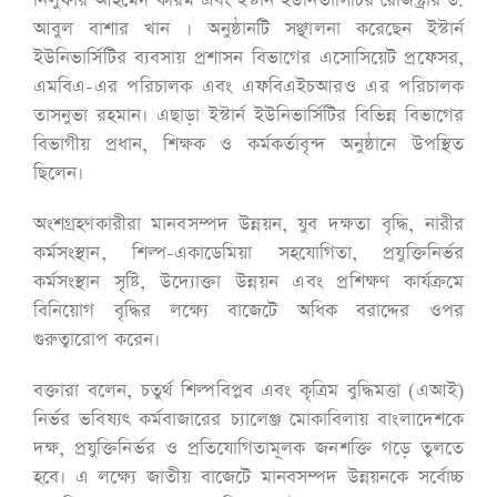
নিলুফার আহমেদ করিম এবং ইস্টার্ন ইউনিভার্সিটির রেজিস্ট্রার ড.
আবুল বাশার খান । অনুষ্ঠানটি সঞ্ছালনা করেছেন ইস্টার্ন
ইউনিভার্সিটির ব্যবসায় প্রশাসন বিভাগের এসোসিয়েট প্রফেসর,
এমবিএ-এর পরিচালক এবং এফবিএইচআরও এর পরিচালক
তাসনুভা রহমান। এছাড়া ইস্টার্ন ইউনিভার্সিটির বিভিন্ন বিভাগের
বিভাগীয় প্রধান, শিক্ষক ও কর্মকর্তাবৃন্দ অনুষ্ঠানে উপস্থিত
ছিলেন।
অংশগ্রহণকারীরা মানবসম্পদ উন্নয়ন, যুব দক্ষতা বৃদ্ধি, নারীর
কর্মসংস্থান, শিল্প-একাডেমিয়া সহযোগিতা, প্রযুক্তিনির্ভর
কর্মসংস্থান সৃষ্টি, উদ্যোক্তা উন্নয়ন এবং প্রশিক্ষণ কার্যক্রমে
বিনিয়োগ বৃদ্ধির লক্ষ্যে বাজেটে অধিক বরাদ্দের ওপর
গুরুত্বারোপ করেন।
বক্তারা বলেন, চতুর্থ শিল্পবিপ্লব এবং কৃত্রিম বুদ্ধিমত্তা (এআই)
নির্ভর ভবিষ্যৎ কর্মবাজারের চ্যালেঞ্জ মোকাবিলায় বাংলাদেশকে
দক্ষ, প্রযুক্তিনির্ভর ও প্রতিযোগিতামূলক জনশক্তি গড়ে তুলতে
হবে। এ লক্ষ্যে জাতীয় বাজেটে মানবসম্পদ উন্নয়নকে সর্বোচ্চ