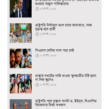
ইসরায়েলের বিরুদ্ধে মুসলিম দেশগুলোকে ঐক্যবদ্ধ
হওয়ার আহ্বান পাকিস্তানের
৯ অগাস্ট, ২০২৬
রাষ্ট্রপতি নির্বাচনে অংশ নেবে জামায়াত, আজ
চূড়ান্ত হবে প্রার্থী
৯ অগাস্ট, ২০২৬
লিওনেল মেসির বাবা আর নেই
৮ অগাস্ট, ২০২৬
রাস্তায় বখাটের লাথি খাওয়া স্কুলছাত্রীর ঠাঁই হলো
না নিজ স্কুলেও
৮ অগাস্ট, ২০২৬
রাষ্ট্রপতি পদে প্রস্তাব পাননি ড. ইউনূস, বিএনপির
বিবেচনায় মির্জা ফখরুল