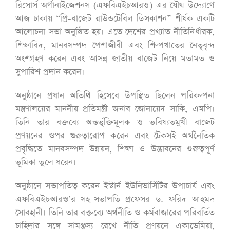
রিসোর্স অর্গানাইজেশনস (এফবিএইচআরও)-এর যৌথ উদ্যোগে
আজ ঢাকায় “প্রি-বাজেট রাউন্ডটেবিল ডিসকাশন” শীর্ষক একটি
আলোচনা সভা অনুষ্ঠিত হয়। এতে দেশের প্রখ্যাত নীতিনির্ধারক,
শিক্ষাবিদ, মানবসম্পদ পেশাজীবী এবং শিল্পখাতের নেতৃবৃন্দ
অংশগ্রহণ করেন এবং আসন্ন জাতীয় বাজেট নিয়ে মতামত ও
সুপারিশ প্রদান করেন।
অনুষ্ঠানে প্রধান অতিথি হিসেবে উপস্থিত ছিলেন পরিকল্পনা
মন্ত্রণালয়ের মাননীয় প্রতিমন্ত্রী জনাব জোনায়েদ সাকি, এমপি।
তিনি তার বক্তব্যে অন্তর্ভুক্তিমূলক ও ভবিষ্যতমুখী বাজেট
প্রণয়নের ওপর গুরুত্বারোপ করেন এবং টেকসই অর্থনৈতিক
প্রবৃদ্ধিতে মানবসম্পদ উন্নয়ন, শিক্ষা ও উদ্ভাবনের গুরুত্বপূর্ণ
ভূমিকা তুলে ধরেন।
অনুষ্ঠানে সভাপতিত্ব করেন ইস্টার্ন ইউনিভার্সিটির উপাচার্য এবং
এফবিএইচআরও’র সহ-সভাপতি প্রফেসর ড. ফরিদ আহমদ
সোবহানী। তিনি তার বক্তব্যে অর্থনীতি ও কর্মবাজারের পরিবর্তিত
চাহিদার সঙ্গে সামঞ্জস্য রেখে নীতি প্রণয়নে একাডেমিয়া,