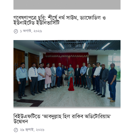
গবেষণাপত্রে চুরি: শীর্ষে নর্থ সাউথ, ড্যাফোডিল ও
ইউনাইটেড ইউনিভার্সিটি
১ অগাস্ট, ২০২৬
বিইউএফটিতে ‘আবদুল্লাহ হিল রাকিব অডিটোরিয়াম'
উদ্বোধন
২৯ জুলাই, ২০২৬