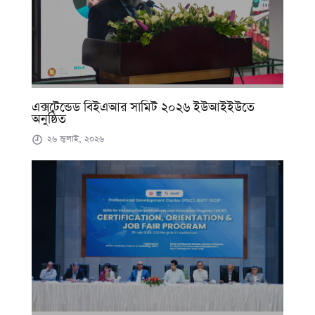
এক্সটেন্ডেড বিইএআর সামিট ২০২৬ ইউআইইউতে
অনুষ্ঠিত
২৬ জুলাই, ২০২৬