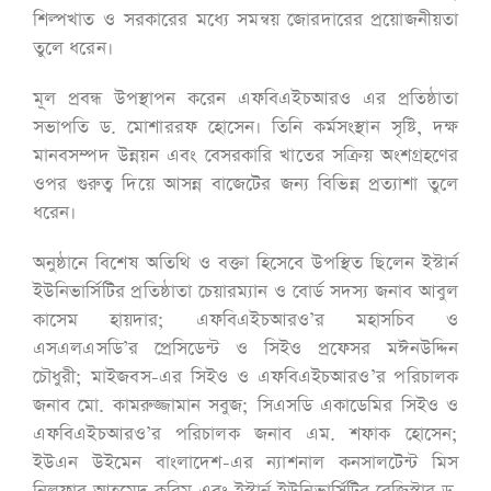
শিল্পখাত ও সরকারের মধ্যে সমন্বয় জোরদারের প্রয়োজনীয়তা
তুলে ধরেন।
মূল প্রবন্ধ উপস্থাপন করেন এফবিএইচআরও এর প্রতিষ্ঠাতা
সভাপতি ড. মোশাররফ হোসেন। তিনি কর্মসংস্থান সৃষ্টি, দক্ষ
মানবসম্পদ উন্নয়ন এবং বেসরকারি খাতের সক্রিয় অংশগ্রহণের
ওপর গুরুত্ব দিয়ে আসন্ন বাজেটের জন্য বিভিন্ন প্রত্যাশা তুলে
ধরেন।
অনুষ্ঠানে বিশেষ অতিথি ও বক্তা হিসেবে উপস্থিত ছিলেন ইস্টার্ন
ইউনিভার্সিটির প্রতিষ্ঠাতা চেয়ারম্যান ও বোর্ড সদস্য জনাব আবুল
কাসেম হায়দার; এফবিএইচআরও’র মহাসচিব ও
এসএলএসডি’র প্রেসিডেন্ট ও সিইও প্রফেসর মঈনউদ্দিন
চৌধুরী; মাইজবস-এর সিইও ও এফবিএইচআরও’র পরিচালক
জনাব মো. কামরুজ্জামান সবুজ; সিএসডি একাডেমির সিইও ও
এফবিএইচআরও’র পরিচালক জনাব এম. শফাক হোসেন;
ইউএন উইমেন বাংলাদেশ-এর ন্যাশনাল কনসালটেন্ট মিস