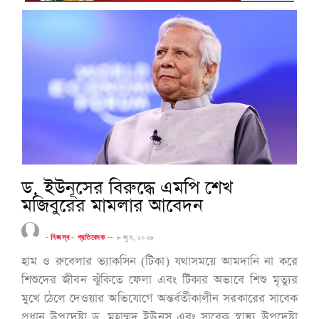
ড. ইউনূসের বিরুদ্ধে এমপি শেখ
মজিবুরের মামলার আবেদন
-
নিজস্ব
-
প্রতিবেদক
--
৮ জুন, ২০২৬
হাম ও রুবেলার ভ্যাকসিন (টিকা) যথাসময়ে আমদানি না করে
শিশুদের জীবন ঝুঁকিতে ফেলা এবং টিকার অভাবে শিশু মৃত্যুর
মুখে ঠেলে দেওয়ার অভিযোগে অন্তর্বর্তীকালীন সরকারের সাবেক
প্রধান উপদেষ্টা ড. মুহাম্মদ ইউনূস এবং সাবেক স্বাস্থ্য উপদেষ্টা