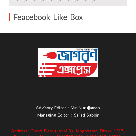
Feacebook Like Box
Advisory Editor : Mir Nurujjaman
Managing Editor : Sajjad Sabbir
Address: Grand Plaza (Level-3), Moghbazar, Dhaka-1217,