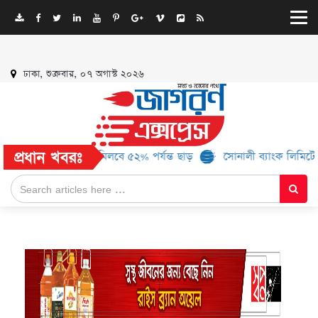
ঢাকা, শুক্রবার, ০৭ অগাস্ট ২০২৬
প্রধান খবরঃ
আরও ১৬ ব্র্যান্ড, মিলবে ৫২% পর্যন্ত ছাড়
সোনালী ব্যাংক লিমিটেড-এর ‘কৃ