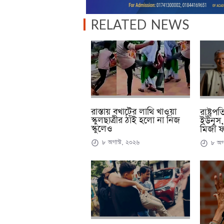
RELATED NEWS
রাস্তায় বখাটের লাথি খাওয়া
রাষ্ট্রপ
স্কুলছাত্রীর ঠাঁই হলো না নিজ
ইউনূস,
স্কুলেও
মির্জা
৮ অগাস্ট, ২০২৬
৮ অগা