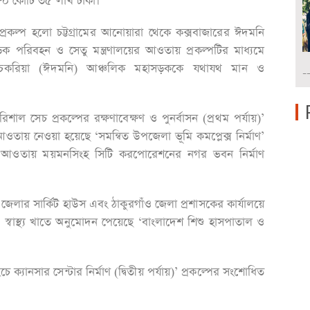
বে ৮০ কোটি ৩৫ লাখ টাকা।
প্রকল্প হলো চট্টগ্রামের আনোয়ারা থেকে কক্সবাজারের ঈদমনি
সড়ক পরিবহন ও সেতু মন্ত্রণালয়ের আওতায় প্রকল্পটির মাধ্যমে
ালী-চকরিয়া (ঈদমনি) আঞ্চলিক মহাসড়ককে যথাযথ মান ও
-
শাল সেচ প্রকল্পের রক্ষণাবেক্ষণ ও পুনর্বাসন (প্রথম পর্যায়)’
 আওতায় নেওয়া হয়েছে ‘সমন্বিত উপজেলা ভূমি কমপ্লেক্স নির্মাণ’
ালয়ের আওতায় ময়মনসিংহ সিটি করপোরেশনের নগর ভবন নির্মাণ
েলার সার্কিট হাউস এবং ঠাকুরগাঁও জেলা প্রশাসকের কার্যালয়ে
্বাস্থ্য খাতে অনুমোদন পেয়েছে ‘বাংলাদেশ শিশু হাসপাতাল ও
 ক্যানসার সেন্টার নির্মাণ (দ্বিতীয় পর্যায়)’ প্রকল্পের সংশোধিত