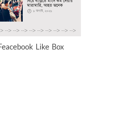
বিয়ে বাড়িতে মাংস কম দেয়ায়
মারামারি, আহত অনেক
৮ অগাস্ট, ২০২৬
->
-->
-->
-->
-->
-->
-->
-->
-->
-->
Feacebook Like Box