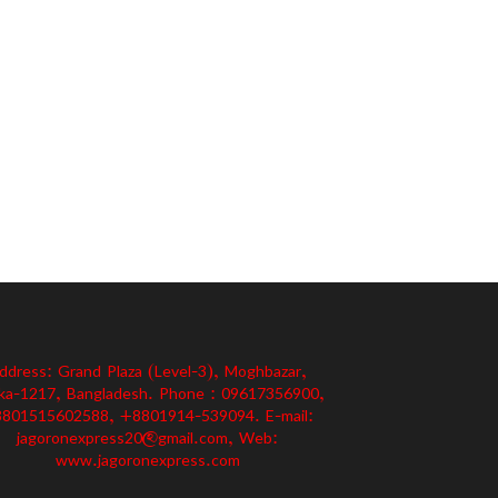
ddress: Grand Plaza (Level-3), Moghbazar,
ka-1217, Bangladesh. Phone : 09617356900,
801515602588, +8801914-539094. E-mail:
jagoronexpress20@gmail.com, Web:
www.jagoronexpress.com