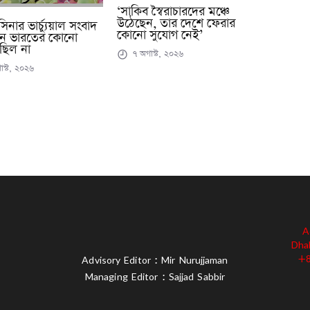
‘সাকিব স্বৈরাচারদের মঞ্চে
উঠেছেন, তার দেশে ফেরার
িনার ভার্চ্যুয়াল সংবাদ
কোনো সুযোগ নেই’
নে ভারতের কোনো
 ছিল না
৭ অগাস্ট, ২০২৬
স্ট, ২০২৬
A
Dha
+8
Advisory Editor : Mir Nurujjaman
Managing Editor : Sajjad Sabbir