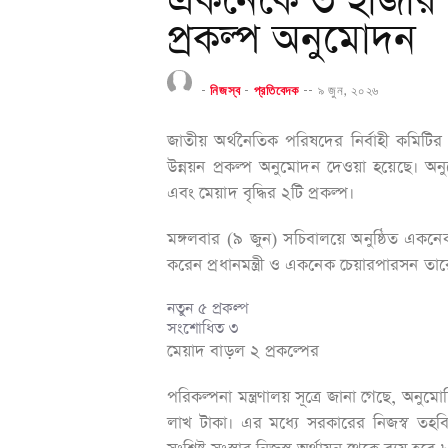
একনেকে ৩ হাজার 
প্রকল্প অনুমোদন
-
নিজস্ব
-
প্রতিবেদক
--
৯ জুন, ২০২৬
জাতীয় অর্থনৈতিক পরিষদের নির্বাহী কমিটি
উন্নয়ন প্রকল্প অনুমোদন দেওয়া হয়েছে। অন
এবং মেয়াদ বৃদ্ধির ২টি প্রকল্প।
মঙ্গলবার (৯ জুন) সচিবালয়ে অনুষ্ঠিত একন
করেন প্রধানমন্ত্রী ও একনেক চেয়ারপারসন তা
নতুন ৫ প্রকল্প
সংশোধিত ৩
মেয়াদ বাড়ল ২ প্রকল্পের
পরিকল্পনা মন্ত্রণালয় সূত্রে জানা গেছে, অন
লাখ টাকা। এর মধ্যে সরকারের নিজস্ব তহ