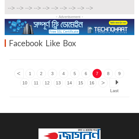
-->
-->
-->
-->
-->
-->
-->
-->
-->
-->
- Advertisement -
Facebook Like Box
<
1
2
3
4
5
6
7
8
9
10
11
12
13
14
15
16
>
Last