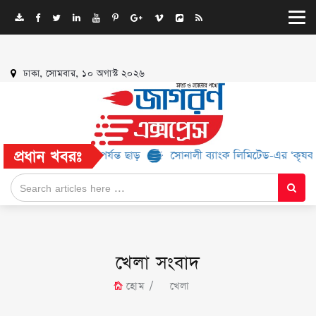
ঢাকা, সোমবার, ১০ অগাস্ট ২০২৬
প্রধান খবরঃ
বে ৫২% পর্যন্ত ছাড়
সোনালী ব্যাংক লিমিটেড-এর ‘কৃষক কার্ড’ কর্মসূচির 
খেলা সংবাদ
হোম
খেলা