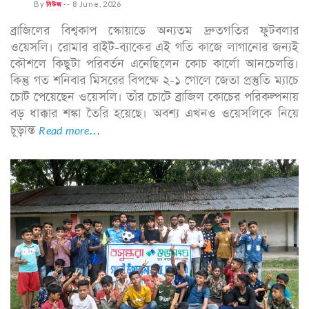
By
নিউজ
--
8 June, 2026
ব্রাজিলের বিশ্বকাপ স্কোয়াডে অন্যতম দ্রুতগতির ফুটবলার
ওয়েসলি। রোমার রাইট-ব্যাকের এই গতি কাজে লাগানোর জন্যই
কৌশলে কিছুটা পরিবর্তন এনেছিলেন কোচ কার্লো আনচেলত্তি।
কিন্তু গত শনিবার মিসরের বিপক্ষে ২-১ গোলে জেতা প্রস্তুতি ম্যাচে
চোট পেয়েছেন ওয়েসলি। তাঁর চোটে ব্রাজিল কোচের পরিকল্পনায়
বড় ধাক্কার শঙ্কা তৈরি হয়েছে। অবশ্য এখনও ওয়েসলিকে নিয়ে
চূড়ান্ত
Read more...