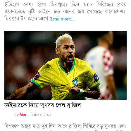
ইতিহাস লেখা হলো মিরপুরে। তিন ম্যাচ সিরিজের প্রথম
ওয়ানডেতে বৃষ্টি আইনে ৮৬ রানের জয় পেয়েছে বাংলাদেশ।
মিরপুরে টস হেরে আগে
Read more...
নেইমারকে নিয়ে সুখবর পেল ব্রাজিল
By
নিউজ
--
9 June, 2026
বিশ্বকাপ শুরুর মাত্র দুই দিন আগে ব্রাজিল শিবিরে বড় সুখবর এল।