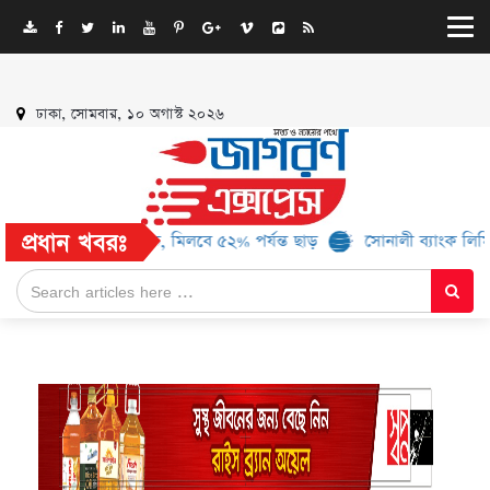
ঢাকা, সোমবার, ১০ অগাস্ট ২০২৬
প্রধান খবরঃ
 আরও ১৬ ব্র্যান্ড, মিলবে ৫২% পর্যন্ত ছাড়
সোনালী ব্যাংক লিমিটেড-এর ‘ক