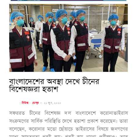
বাংলাদেশের অবস্থা দেখে চীনের
বিশেষজ্ঞরা হতাশ
-
নিউজ
-
ডেস্ক
--
২১ জুন, ২০২০
সফররত চীনের বিশেষজ্ঞ দল বাংলাদেশে করোনাভাইরাস
সংক্রমণের সার্বিক পরিস্থিতি দেখে হতাশা প্রকাশ করেছেন। তারা
বলেছেন, করোনার মতো ছোঁয়াচে ভাইরাসের বিষয়ে জনগণের