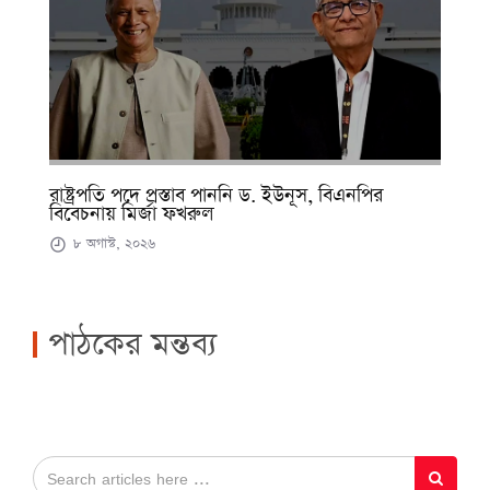
রাষ্ট্রপতি পদে প্রস্তাব পাননি ড. ইউনূস, বিএনপির
বিবেচনায় মির্জা ফখরুল
৮ অগাস্ট, ২০২৬
পাঠকের মন্তব্য