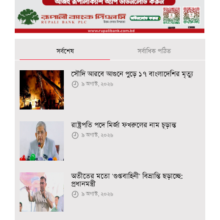
সর্বশেষ
সর্বাধিক পঠিত
সৌদি আরবে আগুনে পুড়ে ১৭ বাংলাদেশির মৃত্যু
৯ অগাস্ট, ২০২৬
রাষ্ট্রপতি পদে মির্জা ফখরুলের নাম চূড়ান্ত
৯ অগাস্ট, ২০২৬
অতীতের মতো 'গুপ্তবাহিনী' বিভ্রান্তি ছড়াচ্ছে:
প্রধানমন্ত্রী
৯ অগাস্ট, ২০২৬