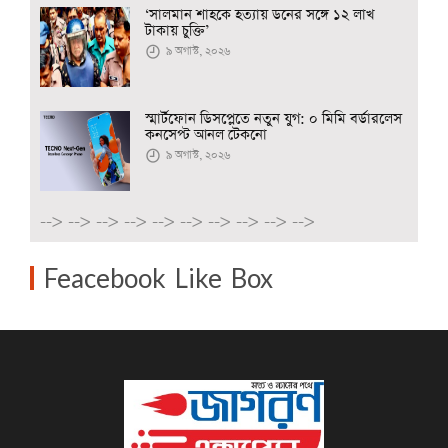
‘সালমান শাহকে হত্যায় ডনের সঙ্গে ১২ লাখ
টাকায় চুক্তি’
৯ অগাস্ট, ২০২৬
স্মার্টফোন ডিসপ্লেতে নতুন যুগ: ০ মিমি বর্ডারলেস
কনসেপ্ট আনল টেকনো
৯ অগাস্ট, ২০২৬
-->
-->
-->
-->
-->
-->
-->
-->
-->
-->
Feacebook Like Box