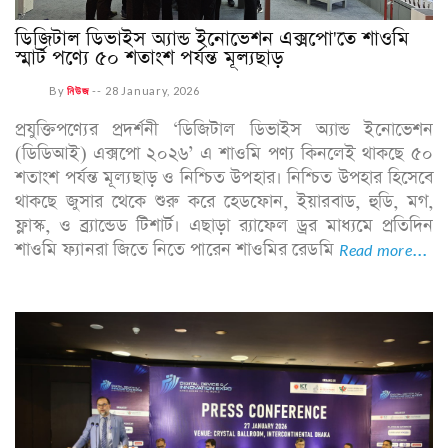
ডিজিটাল ডিভাইস অ্যান্ড ইনোভেশন এক্সপো'তে শাওমি
স্মার্ট পণ্যে ৫০ শতাংশ পর্যন্ত মূল্যছাড়
By
নিউজ
--
28 January, 2026
প্রযুক্তিপণ্যের প্রদর্শনী ‘ডিজিটাল ডিভাইস অ্যান্ড ইনোভেশন
(ডিডিআই) এক্সপো ২০২৬’ এ শাওমি পণ্য কিনলেই থাকছে ৫০
শতাংশ পর্যন্ত মূল্যছাড় ও নিশ্চিত উপহার। নিশ্চিত উপহার হিসেবে
থাকছে জুসার থেকে শুরু করে হেডফোন, ইয়ারবাড, হুডি, মগ,
ফ্লাস্ক, ও ব্র্যান্ডেড টিশার্ট। এছাড়া র‍্যাফেল ড্রর মাধ্যমে প্রতিদিন
শাওমি ফ্যানরা জিতে নিতে পারেন শাওমির রেডমি
Read more...