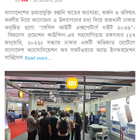
By
নিউজ
--
28 January, 2026
বাংলাদেশের তথ্যপ্রযুক্তি রপ্তানি খাতের অগ্রযাত্রা, অর্জন ও ভবিষ্যৎ
করণীয় নিয়ে আলোচনা ও উদযাপনের মধ্য দিয়ে রাজধানী ঢাকায়
অনুষ্ঠিত হলো “বেসিস আইটি এক্সপোটার্স নাইট ২০২৬”।
বিজনেস প্রমোশন কাউন্সিল-এর সহযোগিতায় মঙ্গলবার (২৭
জানুয়ারি, ২০২৬) সন্ধ্যায় ঢাকার একটি অভিজাত হোটেলে
বাংলাদেশ অ্যাসোসিয়েশন অব সফটওয়্যার অ্যান্ড ইনফরমেশন
সার্ভিসেস
Read more...