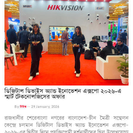
ডিজিটাল ডিভাইস অ্যান্ড ইনোভেশন এক্সপো ২০২৬-এ
স্মার্ট টেকনোলজিসের অফার
By
নিউজ
--
29 January, 2026
রাজধানীর শেরেবাংলা নগরের বাংলাদেশ–চীন মৈত্রী সম্মেলন
কেন্দ্রে চলমান ডিজিটাল ডিভাইস অ্যান্ড ইনোভেশন এক্সপো–
২০২৬-এর দ্বিতীয় দিনে প্রযুক্তিপ্রেমী দর্শনার্থীদের ছিল উল্লেখযোগ্য