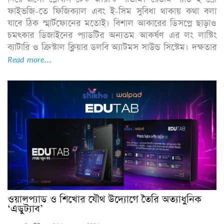
ফাইভজি-তে ফিজিক্যাল এবং ই-সিম সুবিধা থাকায় কথা বলা
যাবে ঠিক স্মার্টফোনের মতোই। বিশাল আকারের ডিসপ্লে ছাড়াও
চমৎকার ডিজাইনের প্যাডটির অন্যতম আকর্ষণ এর লং লাস্টিং
ব্যাটারি ও ক্রিস্টাল ক্লিয়ার ডলবি অ্যাটমস সাউন্ড সিস্টেম। দক্ষতার
Read more...
ওয়ালপ্যাড ও শিখোর যৌথ উদ্যোগে তৈরি অত্যাধুনিক
‘এডুট্যাব’