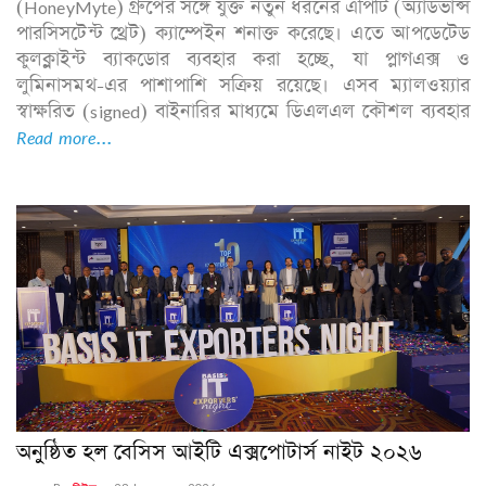
(HoneyMyte) গ্রুপের সঙ্গে যুক্ত নতুন ধরনের এপিটি (অ্যাডভান্স
পারসিসটেন্ট থ্রেট) ক্যাম্পেইন শনাক্ত করেছে। এতে আপডেটেড
কুলক্লাইন্ট ব্যাকডোর ব্যবহার করা হচ্ছে, যা প্লাগএক্স ও
লুমিনাসমথ-এর পাশাপাশি সক্রিয় রয়েছে। এসব ম্যালওয়্যার
স্বাক্ষরিত (signed) বাইনারির মাধ্যমে ডিএলএল কৌশল ব্যবহার
Read more...
অনুষ্ঠিত হল বেসিস আইটি এক্সপোটার্স নাইট ২০২৬