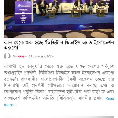
কাল থেকে শুরু হচ্ছে ‘ডিজিটাল ডিভাইস অ্যান্ড ইনোভেশন
এক্সপো’
By
নিজস্ব
--
27 January, 2026
আগামী ২৮ জানুয়ারি থেকে শুরু হতে যাচ্ছে দেশের সর্ববৃহৎ
তথ্যপ্রযুক্তি প্রদর্শনী ‘ডিজিটাল ডিভাইস অ্যান্ড ইনোভেশন এক্সপো
২০২৬’। রাজধানীর বাংলাদেশ-চীন মৈত্রী সম্মেলন কেন্দ্রে চার
দিনব্যাপী এই প্রদর্শনী যৌথভাবে আয়োজন করছে তথ্য ও
যোগাযোগ প্রযুক্তি বিভাগ, বাংলাদেশ হাই-টেক পার্ক কর্তৃপক্ষ এবং
বাংলাদেশ কম্পিউটার সমিতি (বিসিএস)। মাননীয় প্রধান
Read
more...