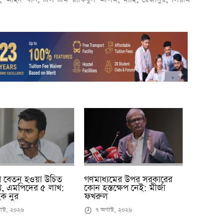
ীদের বেতন হওয়া উচিত
গণমাধ্যমের উপর সরকারের
, এমপিদের ৫ লাখ:
কোন হস্তক্ষেপ নেই: মীর্জা
হক নুর
ফখরুল
স্ট, ২০২৬
৭ অগাস্ট, ২০২৬