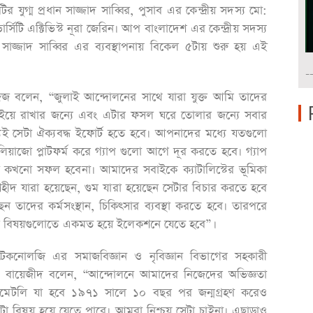
 যুগ্ম প্রধান সাজ্জাদ সাব্বির, পুসাব এর কেন্দ্রীয় সদস্য মো:
টি এক্টিভিস্ট নূরা জেরিন। আপ বাংলাদেশ এর কেন্দ্রীয় সদস্য
সাজ্জাদ সাব্বির এর ব্যবস্থাপনায় বিকেল ৫টায় শুরু হয় এই
-
বলেন, “জুলাই আন্দোলনের সাথে যারা যুক্ত আমি তাদের
জিইয়ে রাখার জন্যে এবং এটার ফসল ঘরে তোলার জন্যে সবার
যই সেটা ঐক্যবদ্ধ ইফোর্ট হতে হবে। আপনাদের মধ্যে যতগুলো
 লিয়াজো প্লাটফর্ম করে গ্যাপ গুলো আগে দূর করতে হবে। গ্যাপ
াই কখনো সফল হবেনা। আমাদের সবাইকে ক্যাটালিস্টের ভূমিকা
 শহীদ যারা হয়েছেন, গুম যারা হয়েছেন সেটার বিচার করতে হবে
েন তাদের কর্মসংস্থান, চিকিৎসার ব্যবস্থা করতে হবে। তারপরে
সব বিষয়গুলোতে একমত হয়ে ইলেকশনে যেতে হবে”।
ভ টেকনোলজি এর সমাজবিজ্ঞান ও নৃবিজ্ঞান বিভাগের সহকারী
ম্মদ বায়েজীদ বলেন, “আন্দোলনে আমাদের নিজেদের অভিজ্ঞতা
িমেটলি যা হবে ১৯৭১ সালে ১০ বছর পর জন্মগ্রহণ করেও
একটা বিষয় হয়ে যেতে পারে। আমরা নিশ্চয় সেটা চাইনা। এছাড়াও