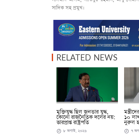
সাদিক সহ প্রমুখ।
RELATED NEWS
মুক্তিযুদ্ধ ছিল জনতার যুদ্ধ,
মন্ত্র
কোনো রাজনৈতিক দলের নয়:
১০ লাখ
ভারপ্রাপ্ত রাষ্ট্রপতি
নুরুল 
৮ অগাস্ট, ২০২৬
৭ অগা