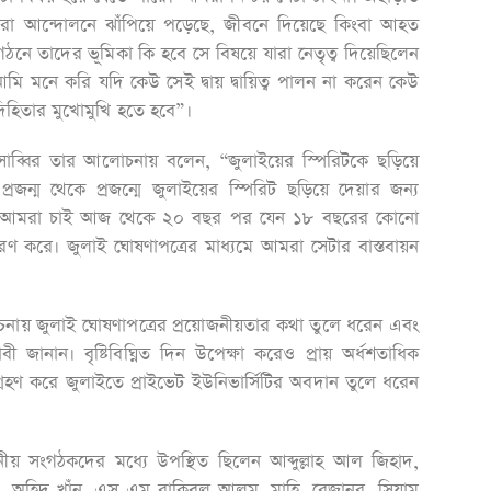
িক্ষার্থীরা আন্দোলনে ঝাঁপিয়ে পড়েছে, জীবনে দিয়েছে কিংবা আহত
গঠনে তাদের ভূমিকা কি হবে সে বিষয়ে যারা নেতৃত্ব দিয়েছিলেন
ং আমি মনে করি যদি কেউ সেই দ্বায় দ্বায়িত্ব পালন না করেন কেউ
িহিতার মুখোমুখি হতে হবে”।
 সাব্বির তার আলোচনায় বলেন, “জুলাইয়ের স্পিরিটকে ছড়িয়ে
 প্রজন্ম থেকে প্রজন্মে জুলাইয়ের স্পিরিট ছড়িয়ে দেয়ার জন্য
হবে। আমরা চাই আজ থেকে ২০ বছর পর যেন ১৮ বছরের কোনো
ারণ করে। জুলাই ঘোষণাপত্রের মাধ্যমে আমরা সেটার বাস্তবায়ন
য় জুলাই ঘোষণাপত্রের প্রয়োজনীয়তার কথা তুলে ধরেন এবং
াবী জানান। বৃষ্টিবিঘ্নিত দিন উপেক্ষা করেও প্রায় অর্ধশতাধিক
শগ্রহণ করে জুলাইতে প্রাইভেট ইউনিভার্সিটির অবদান তুলে ধরেন
য় সংগঠকদের মধ্যে উপস্থিত ছিলেন আব্দুল্লাহ আল জিহাদ,
 অহিদ খাঁন, এস এম রাকিবুল আলম, মাহি, রেজানুর, সিয়াম