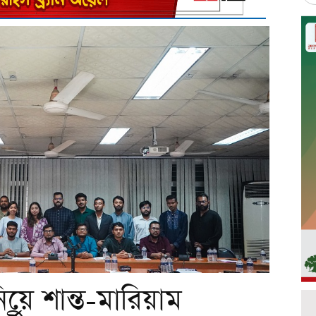
য়ে শান্ত-মারিয়াম