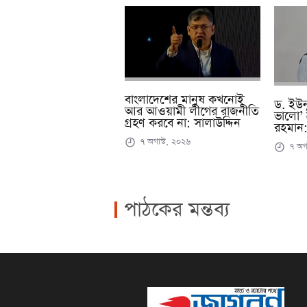
বাংলাদেশের মানুষ কখনোই
ড. ইউন
আর আওয়ামী লীগের রাজনীতি
ভালো’ 
গ্রহণ করবে না: সালাউদ্দিন
রহমান:
৭ অগাস্ট, ২০২৬
৭ অগা
পাঠকের মন্তব্য