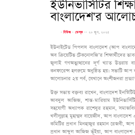
ইউনিভার্সিটির শিক্
বাংলাদেশ'র আলো
-
নিউজ
-
ডেস্ক
--
২০ জুন, ২০২৫
ইউনাইটেড পিপলস বাংলাদেশ (আপ বাংলাদেশ)
অব ক্রিয়েটিভ টেকনোলজি’র শিক্ষার্থীদের ভা
জুলাই গণঅভ্যুত্থানের দূর্গ খ্যাত উত্ত
কনফারেন্স হলরুমে অনুষ্ঠিত হয়। সভাটি আপ ব
আলোচনার ২য় পর্ব, যেখানে অংশীজনরা প্রত্যাশা
উক্ত সভায় বক্তব্য রাখেন, বাংলাদেশ ইনস
আবদুল আজিজ, শান্ত-মারিয়াম ইউনিভার্সি
সহযোগী অধ্যাপক রাশেদুর রহমান, সমাজবিজ্
খলীলুল্লাহ মুহাম্মদ বায়েজীদ, আপ বাংলাদেশ এ
কমিটির প্রধান মিনহাজুর রহমান রেজবী, আপ ব
প্রধান আব্দুল আজিজ ভূঁইয়া, আপ বাংলাদেশ 