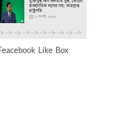
মুক্তিযুদ্ধ ছিল জনতার যুদ্ধ, কোনো
রাজনৈতিক দলের নয়: ভারপ্রাপ্ত
রাষ্ট্রপতি
৮ অগাস্ট, ২০২৬
->
-->
-->
-->
-->
-->
-->
-->
-->
-->
Feacebook Like Box